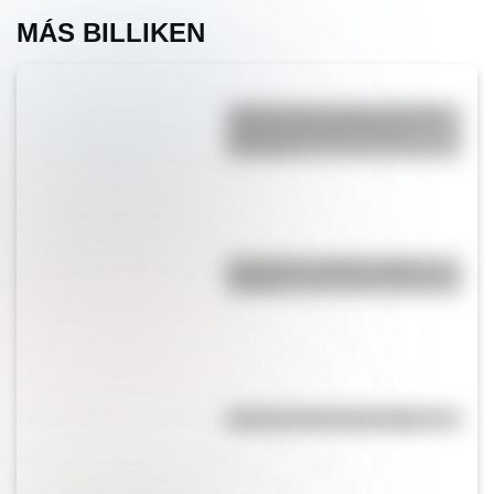
MÁS BILLIKEN
¿Sabías que el lugar con más
niebla del mundo está en
América?
Guaraníes: ¿cómo y dónde
vivían?
El punto, la recta y el plano