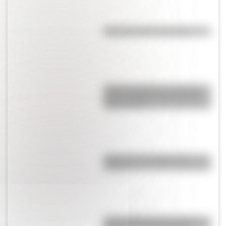
Efemérides del 6 de agosto
Amores históricos: conocé la
icónica historia de amor entre
Evita y Perón
¿Qué son las capas de la
Tierra?
Día Mundial de la Fotografía: