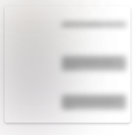
¿El té tiene cafeína?
¿Qué diferencia hay entre un
automóvil eléctrico y uno
híbrido?
¿Cómo nació el automóvil y por
qué transformó la forma de
viajar?