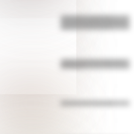
17 de agosto: actividades y
secuencias didácticas de primer y
segundo ciclo de primaria
¿Sabías cómo fue la infancia de
San Martín?
Efemérides del 4 de agosto