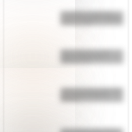
Los Quilmes, el pueblo que
resistió la dominación española
durante un siglo
Sistema digestivo: qué es,
partes y funciones para
entenderlo fácil
¿Sabías que Buenos Aires tiene
una columna del Imperio
Romano?
Las 12 máximas de San Martín