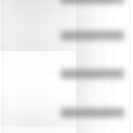
por qué es el 19 de agosto
José de San Martín: 5 datos que
quizás no sabías
¿Cómo es y dónde está la casa
natal de San Martín?
Argentina: ¿cuál es el origen del
nombre de nuestro país?