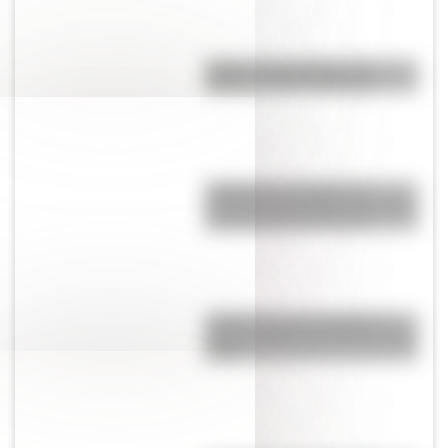
Brujas: curiosidades de la
icónica ciudad de Bélgica
Inhibición conductual: la
habilidad que ayuda a los niños
a pensar antes de actuar
¿Cuál es la única bandera en
todo el mundo que tiene el color
rosa?