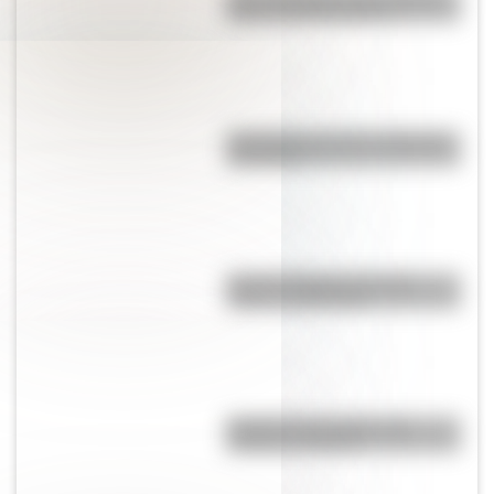
para su hija Merceditas
"En Pampa y la vía": la historia
de la frase
Bandera Wiphala: historia,
origen y significado
Bandera de Ecuador para
colorear e imprimir