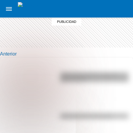
Anterior
¿Por qué los perros se ponen
panza arriba?
Efemérides del 5 de agosto