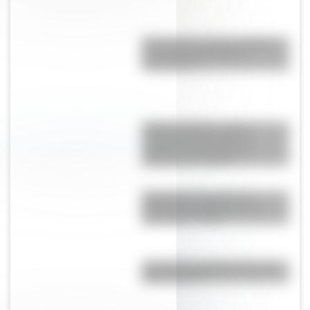
El General José de San Martín
en una hermosa lámina
descargable
Cuerpo humano: toda la
información del sistema
nervioso autónomo y un
material descargable
Cómo fue el viaje de los
diputados al Congreso de
Tucumán en 1816
¿Por qué a los Ignacios se los
llama "Nacho"?