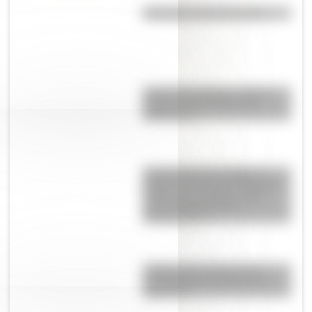
Efemérides del 6 de agosto
José de San Martín: conocé
dónde nació el prócer de
Sudamérica
Tacoma Narrows Bridge: la
historia del puente de Estados
Unidos que colapsó cuatro
meses después de su
inauguración
¿Sabías que existen ocho
modalidades educativas en
Argentina?