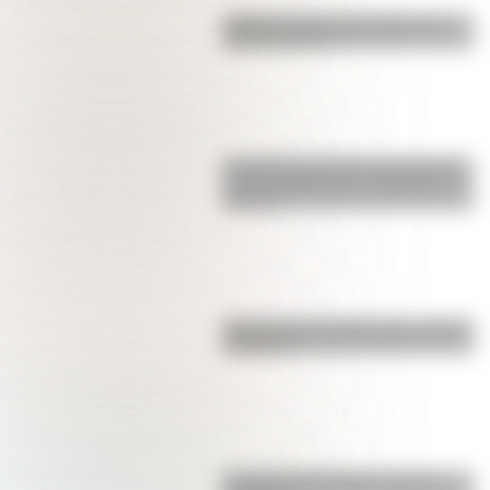
¿Sabías cuál fue la mascota de
cada mundial?
Los poderes del Estado Argentino
son tres: Ejecutivo, Legislativo y
Judicial
Bandera de Colombia para colorear
e imprimir
La vida de San Martín contada