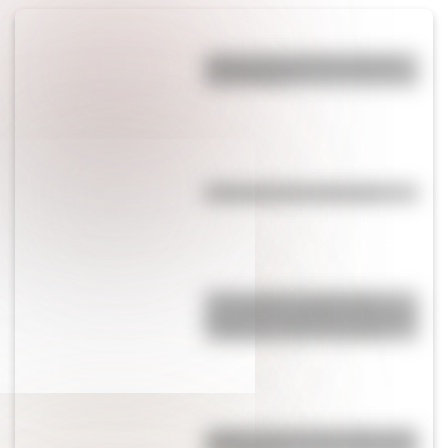
¿Por qué los perros se ponen
panza arriba?
Efemérides del 5 de agosto
17 de agosto: actividades y
secuencias didácticas de primer
y segundo ciclo de primaria
¿Sabías cómo fue la infancia de