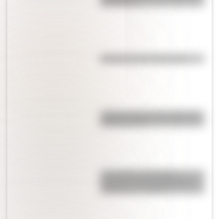
San Martín?
Efemérides del 4 de agosto
¿Sabías cuál fue la mascota de
cada mundial?
Los poderes del Estado
Argentino son tres: Ejecutivo,
Legislativo y Judicial