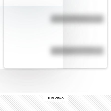
¿Cuál es el origen y el
significado de la palabra tango?
Comechingones: ¿Cómo y
dónde vivían?