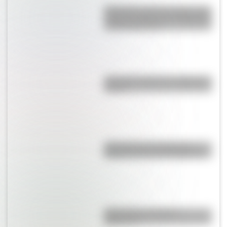
Efemérides del 5 de agosto: tres
cosas que pasaron en Argentina
un día como hoy
¿Por qué el mate se comparte en
ronda?
¿Por qué el 17 de agosto es
feriado nacional en Argentina?
¿Es el Truco realmente
argentino?