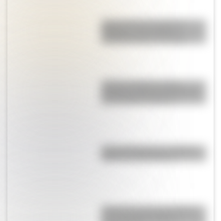
Cuál es el huso horario de
Argentina y por qué los
científicos piden cambiarlo
¿Cómo era Buenos Aires
durante la década del 20? Mirá
las increíbles imágenes
Parque Ibirapuera, el "Central
Park" de Latinoamérica
El General José de San Martín
en una hermosa lámina