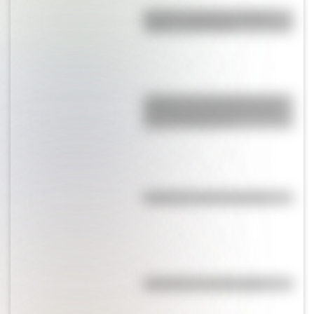
Bandera de Bolivia: historia,
origen y significado
¿Sabías que Argentina tuvo la
torre de comunicaciones más
alta de Sudamérica?
Efemérides del 5 de agosto
Efemérides del 6 de agosto