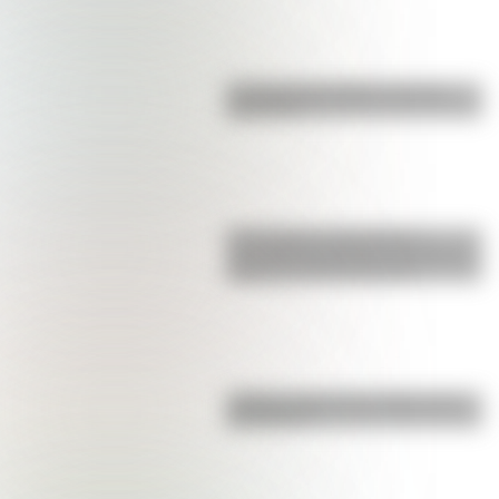
La vida de San Martín contada
para niños
17 de agosto: actividades y
secuencias didácticas de primer y
segundo ciclo de primaria
¿Sabías cómo fue la infancia de
San Martín?