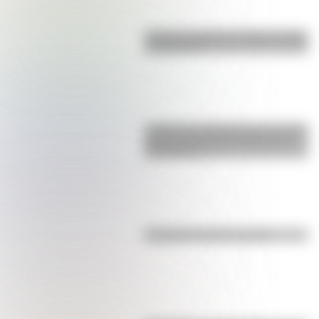
Bandera de Bolivia: historia, origen
y significado
¿Sabías que Argentina tuvo la torre
de comunicaciones más alta de
Sudamérica?
Efemérides del 5 de agosto