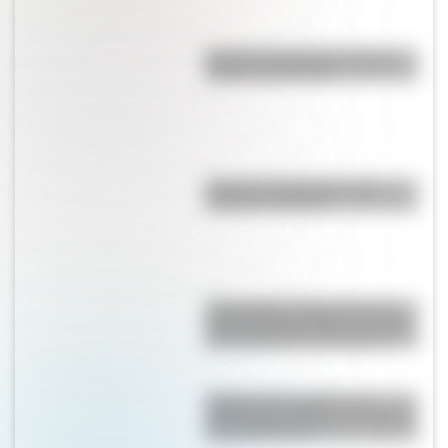
Bandera de Panamá: historia,
origen y significado
Bandera de Argentina para
colorear e imprimir
17 de agosto: cómo hacer un
retrato de San Martín en collage
con cartulinas y marcadores
Reabre "La Favorita": un
emblemático edificio de Rosario
que tiene 94 años