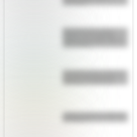
descargable
Día internacional contra el
Bullying: las tres palabras
mágicas para trabajar sobre el
acoso escolar
El Combate de San Lorenzo, el
bautismo de fuego de los
Granaderos de San Martín
¿Cuál es el origen y significado
de "Cipayo"?