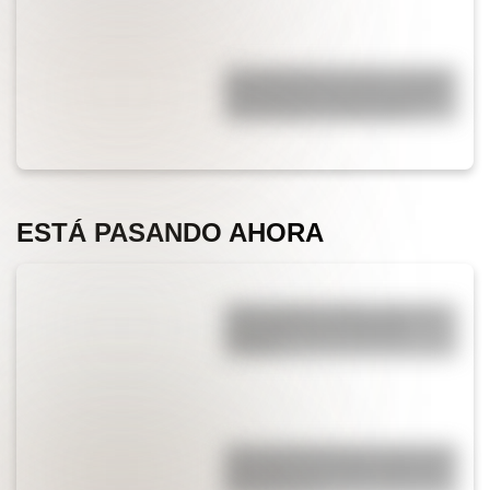
San Clemente del Tuyú: conocé
la historia de una de las playas
más visitadas de Argentina
ESTÁ PASANDO AHORA
¿Qué significa SOS y cómo se
convirtió en una señal de
auxilio?
¿Por qué Mendoza es una de las
provincias con más terremotos
de Argentina?