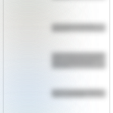
¿El choripán es realmente
argentino?
La gran hazaña del Cruce de los
Andes: el primer paso de San
Martín para liberar medio
continente
Bandera de Uruguay: historia,
origen y significado