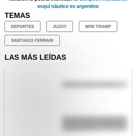
esquí náutico es argentino
TEMAS
DEPORTES
JUJUY
MINI TRAMP
SANTIAGO FERRARI
LAS MÁS LEÍDAS
Efemérides del 6 de agosto
Efemérides del 6 de agosto: tres
cosas que pasaron en Argentina
un día como hoy