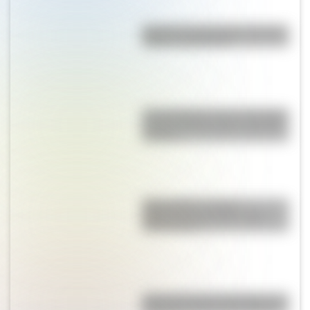
Bandera de Guatemala: historia,
origen y significado
Una infografía sobre el Combate
de San Lorenzo para la escuela
primaria
Mapa político y físico:
diferencias y ejemplos para
diferenciarlos
Así se conocieron Remedios de