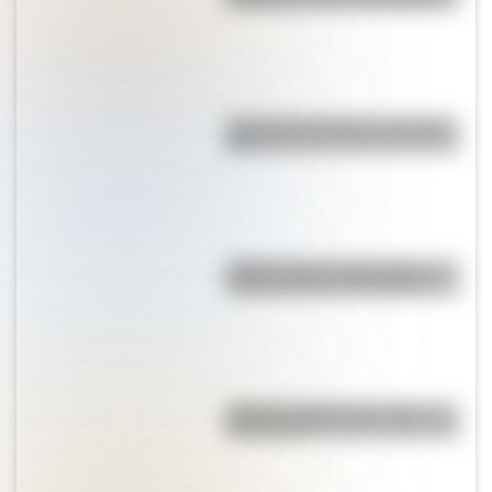
Escalada y José de San Martín
¿Por qué la Patagonia se llama
así?
¿Sabés cómo se forman las
nubes y cómo se clasifican?
Mafalda: ¿Quiénes son sus
personajes?