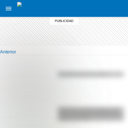
Anterior
Efemérides del 6 de agosto
Efemérides del 6 de agosto: tres
cosas que pasaron en Argentina
un día como hoy