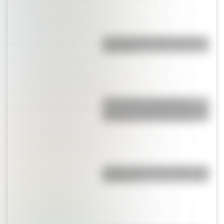
La vida de San Martín contada
para niños
17 de agosto: actividades y
secuencias didácticas de primer
y segundo ciclo de primaria
¿Sabías cómo fue la infancia de
San Martín?