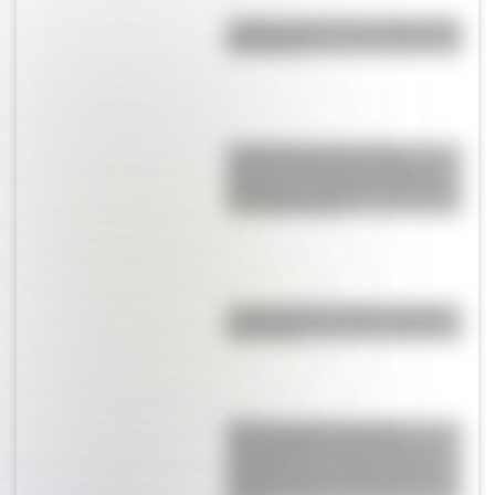
¿Sabías cómo fue la infancia de
San Martín?
Actividades para el 17 de
agosto: secuencias didácticas
de primer y segundo ciclo para
descargar gratis
La vida de San Martín contada
para niños
SESC Pompéia: historia y
curiosidades de esta mole de
hormigón que resalta como un
centro cultural y deportivo de