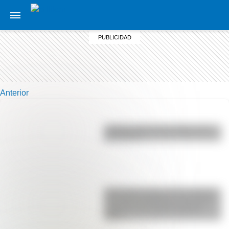
Anterior
¿Sabías cómo fue la infancia de
San Martín?
Actividades para el 17 de agosto:
secuencias didácticas de primer y
segundo ciclo para descargar
gratis