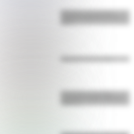
Efemérides: tres cosas que
pasaron en Argentina un 7 de
agosto
Efemérides del 6 de agosto
El normalismo, la corriente
pedagógica surgida a partir del
magisterio