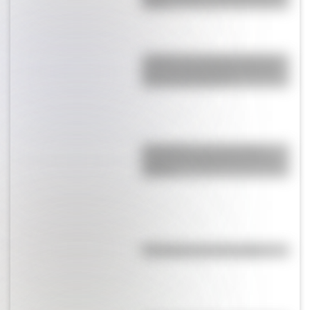
Brasil
¿Sabías que Argentina tuvo la
torre de comunicaciones más
alta de Sudamérica?
Efemérides: tres cosas que
pasaron en Argentina un 7 de
agosto
Efemérides del 6 de agosto