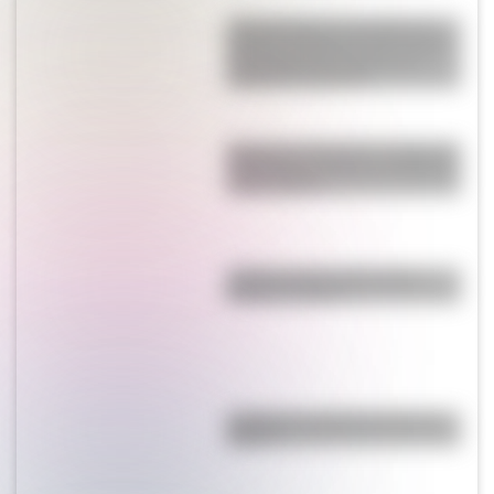
¿En qué país se encuentra el
estadio de básquet más grande
de Sudamérica y cuál es su
capacidad máxima?
Desierto de Atacama: el lugar de
Sudamérica donde no llovió por
cuatro siglos
¿Cuál es la flor nacional de
Estados Unidos?
¿Cuál es la ciudad más fría de
Japón?