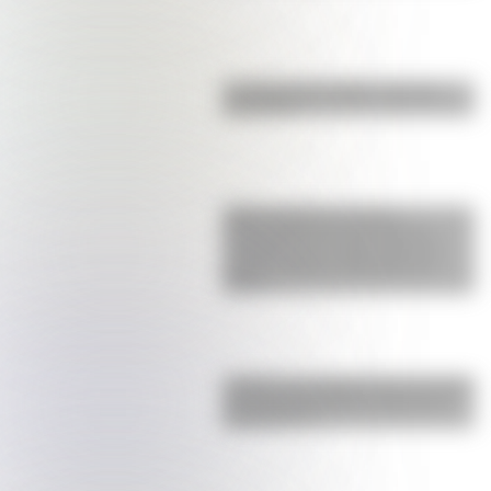
La vida de San Martín contada
para niños
SESC Pompéia: historia y
curiosidades de esta mole de
hormigón que resalta como un
centro cultural y deportivo de
Brasil
¿Sabías que Argentina tuvo la torre
de comunicaciones más alta de
Sudamérica?