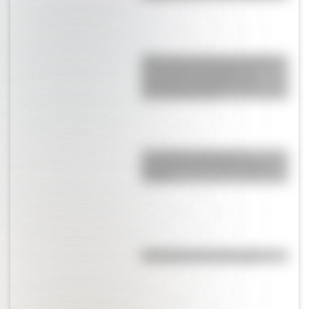
ABP sobre efemérides patrias:
un proyecto integrador y
secuencias didácticas de
descarga gratuita
La historia detrás de la
preparación del Cruce de los
Andes
Efemérides del 6 de agosto