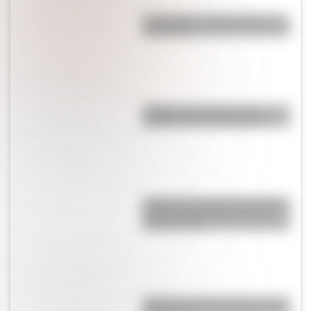
Calchaquíes: características y
su historia
¿Sabías que Venecia está
repleta de manos gigantes?
¿Sabías que antes las personas
dormían todas juntas en una
misma cama?
¿Qué son los hiperónimos y los