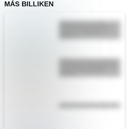
MÁS BILLIKEN
Qeqertarsuaq: el curioso
estadio de Groenlandia que
convive con témpanos
gigantes
Porongo: el curioso nombre de
un municipio de Bolivia donde
conviven más de 20.000
personas
¿Por qué Oceanía se llama así?