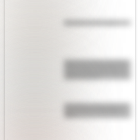
Efemérides del 7 de agosto
María Estela Martínez de Perón:
el día en que se convirtió en la
única presidenta del mundo en
visitar la Antártida
Lionel Messi: Rosario tiene un
nuevo mural en homenaje al
“Diez”