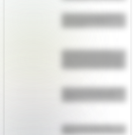
El General José de San Martín
en una hermosa lámina
descargable
17 de agosto: descargá la
secuencia didáctica imprimible
sobre José de San Martín para
tus alumnos de Segundo Ciclo
Yaganes (o Yámanas): ¿Quiénes
fueron y qué características
tenían?
¿Qué son las capas de la
Tierra?