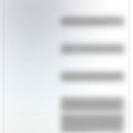
¿Cuál es el sistema de metro
más antiguo de África?
¿Cuál es el país más poblado de
Asia?
¿Cómo se decide dónde termina
un océano y comienza otro?
Chengyang, el increíble puente
de madera de China que tiene
más de 110 años de historia
Aquilea: la desconocida ciudad
de Italia que tiene 2.200 años de
antigüedad y es Patrimonio de
la Humanidad