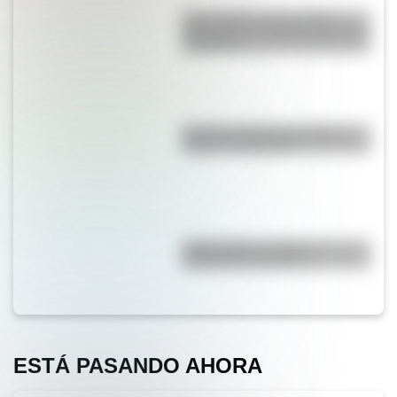
El normalismo, la corriente
pedagógica surgida a partir del
magisterio
Bandera de Bolivia: historia,
origen y significado
"Hacer agua": origen y
significado de la frase
ESTÁ PASANDO AHORA