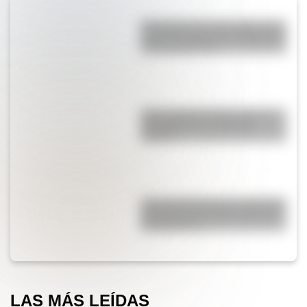
Efemérides del 7 de agosto: tres
cosas que pasaron en Argentina
un día como hoy
¿Qué significa SOS y cómo se
convirtió en una señal de
auxilio?
¿Por qué Mendoza es una de las
provincias con más terremotos
de Argentina?
LAS MÁS LEÍDAS