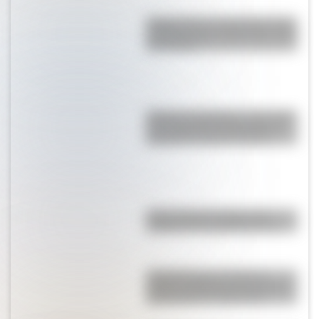
Peggys Point: el pintoresco faro
de Canadá que causa furor entre
los turistas
Palacios Legislativos: ¿Por qué
los congresos de Argentina y
Uruguay se parecen tanto?
Lima: conocé el origen del
nombre de la capital de Perú
Frederiksborg, el histórico
palacio de Dinamarca que está
en pie desde el siglo XVII