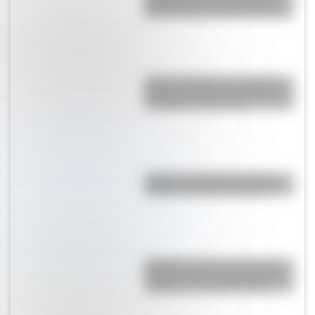
historia de amor entre Adolfo
Bioy Casares y Silvina Ocampo
Amores históricos: conocé la
historia de amor de San Martín y
Remedios de Escalada
¿Cuál es el origen de la frase
"andá a cantarle a Magoya"?
Pelješac: el enorme puente de
Croacia que se construyó para
“saltear” un pueblo bosnio