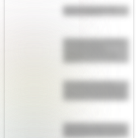
Bandera de Argentina para
colorear e imprimir
Actividades sobre las Mujeres
en la Independencia:
secuencias didácticas
imprimibles para la escuela
primaria
17 de agosto: descargá la
secuencia didáctica imprimible
sobre José de San Martín para
tus alumnos de Segundo Ciclo
17 de agosto: cómo hacer un
retrato de San Martín en collage
con cartulinas y marcadores