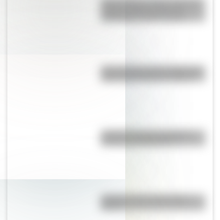
Four Corners: el único lugar de
Estados Unidos donde se
encuentran cuatro estados
¿En qué país está el sistema de
metro más antiguo de África?
¿Cuál es la única capital del
mundo sin habitantes?
¿Cuál es la flor nacional de
Brasil?