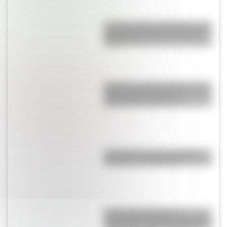
Castillo de Rafael Obligado, una
joya arquitectónica que sigue
de pie
San Martín y Simón Bolívar: así
fue el encuentro de los
libertadores de América
La historia de los inmigrantes
franceses en Argentina
9 de julio: actividades y
secuencias didácticas de primer