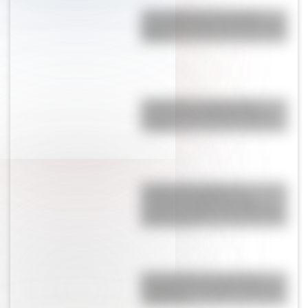
Una infografía descargable
imperdible sobre el Cruce de los
Andes
Paidología: la ciencia que
estudia a los niños de forma
integral
Josefina Passadori, la
educadora argentina que
escribió el “Manual del Alumno
Bonaerense”
El normalismo, la corriente
pedagógica surgida a partir del
magisterio