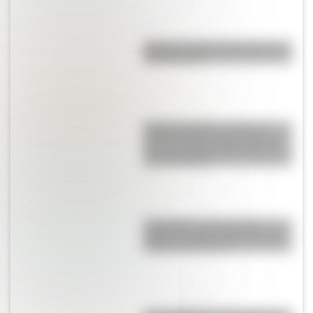
Nahwa: el doble enclave que se
esconde Asia
Martín pescador común: el
colorido pájaro que sorprende
con sus comportamientos y su
enorme hábitat
Kumamoto: ¿por qué esta
región de Japón vuelve a sufrir
fuertes terremotos?