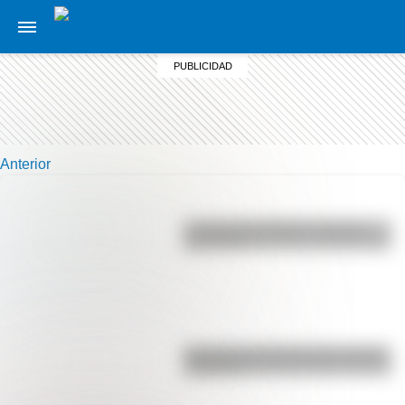
Anterior
La vida de San Martín contada
para niños
Bandera de Ecuador para colorear
e imprimir