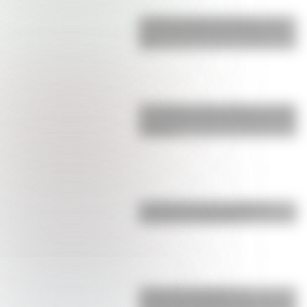
Castillo de Rafael Obligado, una
joya arquitectónica que sigue de
pie
San Martín y Simón Bolívar: así fue
el encuentro de los libertadores de
América
La historia de los inmigrantes
franceses en Argentina
9 de julio: actividades y
secuencias didácticas de primer y