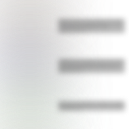
Buenos Aires al principio del siglo
XX: mirá las imágenes más
sorprendentes
¿Sabías que Argentina tuvo la torre
de comunicaciones más alta de
Sudamérica?
Bandera de Bolivia: historia, origen
y significado