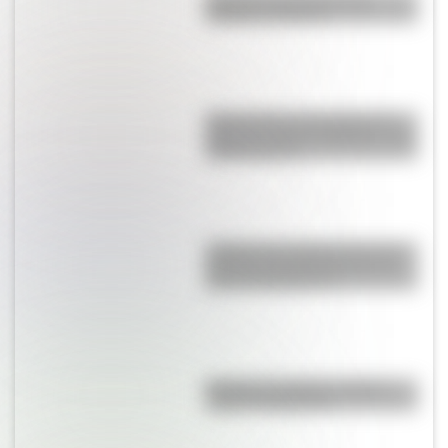
colorear e imprimir
Buenos Aires al principio del
siglo XX: mirá las imágenes más
sorprendentes
¿Sabías que Argentina tuvo la
torre de comunicaciones más
alta de Sudamérica?
Bandera de Bolivia: historia,
origen y significado