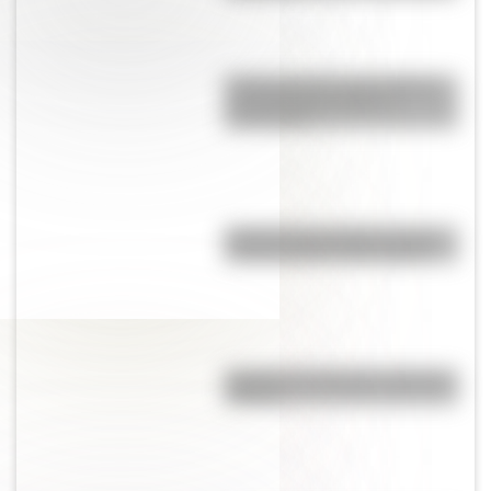
El General José de San Martín
en una hermosa lámina
descargable
El Cruce de los Andes en una
hermosa lámina descargable
Bandera de Chile para colorear e
imprimir