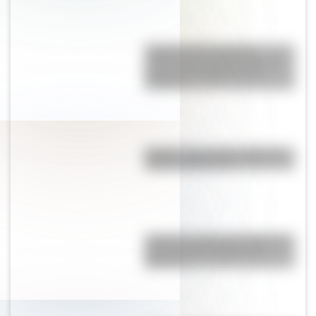
Carretera Transahariana:
¿dónde está y por qué es una
de las más peligrosas del
mundo?
Brasilia: ¿por qué la capital de
Brasil se llama así?
Actopan: ¿cuál es la historia de
este inmenso obelisco de
México?