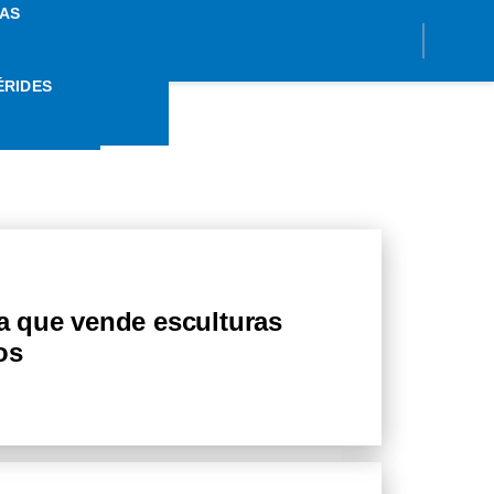
AS
ÉRIDES
ÍSTA
ta que vende esculturas
os