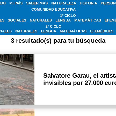
NDO
MI PAÍS
SABER MÁS
NATURALEZA
HISTORIA
PERSON
COMUNIDAD EDUCATIVA
1º CICLO
ES
SOCIALES
NATURALES
LENGUA
MATEMÁTICAS
EFEM
ICIAS SOBRE ART
2º CICLO
CIALES
NATURALES
LENGUA
MATEMÁTICAS
EFEMÉRIDES
3 resultado(s) para tu búsqueda
Salvatore Garau, el artis
invisibles por 27.000 eur