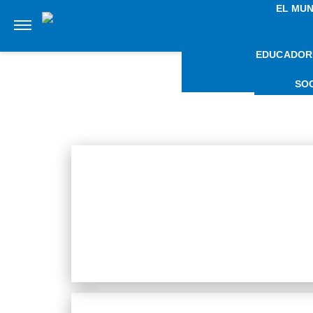
EL MU
EDUCADOR
NO
SO