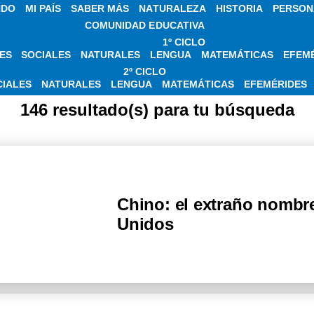
NDO
MI PAÍS
SABER MÁS
NATURALEZA
HISTORIA
PERSON
COMUNIDAD EDUCATIVA
1º CICLO
ES
SOCIALES
NATURALES
LENGUA
MATEMÁTICAS
EFEM
TICIAS SOBRE CIU
2º CICLO
CIALES
NATURALES
LENGUA
MATEMÁTICAS
EFEMÉRIDES
146 resultado(s) para tu búsqueda
Chino: el extraño nombr
Unidos