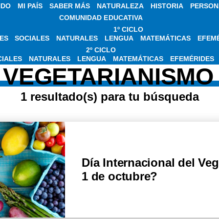
NDO
MI PAÍS
SABER MÁS
NATURALEZA
HISTORIA
PERSON
COMUNIDAD EDUCATIVA
1º CICLO
ES
SOCIALES
NATURALES
LENGUA
MATEMÁTICAS
EFEM
OBRE DÍA INTERN
2º CICLO
CIALES
NATURALES
LENGUA
MATEMÁTICAS
EFEMÉRIDES
VEGETARIANISMO
1 resultado(s) para tu búsqueda
Día Internacional del Ve
1 de octubre?