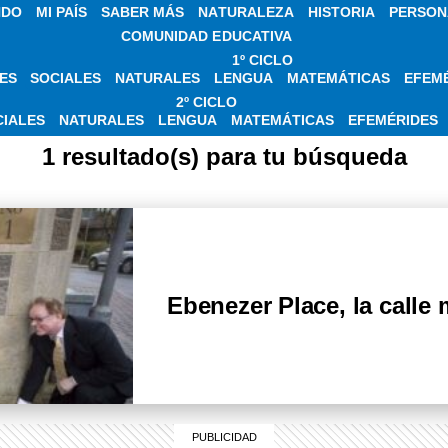
NDO
MI PAÍS
SABER MÁS
NATURALEZA
HISTORIA
PERSON
COMUNIDAD EDUCATIVA
1º CICLO
ES
SOCIALES
NATURALES
LENGUA
MATEMÁTICAS
EFEM
S SOBRE EBENEZE
2º CICLO
CIALES
NATURALES
LENGUA
MATEMÁTICAS
EFEMÉRIDES
1 resultado(s) para tu búsqueda
Ebenezer Place, la calle