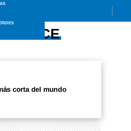
AS
ÉRIDES
R PLACE
 más corta del mundo