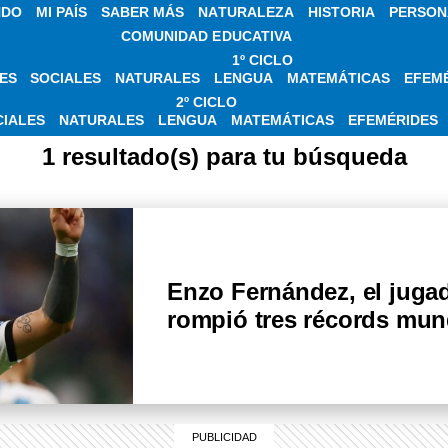
NDO
MI PAÍS
SABER MÁS
NATURALEZA
HISTORIA
PERSON
COMUNIDAD EDUCATIVA
1º CICLO
ES
SOCIALES
NATURALES
LENGUA
MATEMÁTICAS
EFEM
S SOBRE ENZO FE
2º CICLO
CIALES
NATURALES
LENGUA
MATEMÁTICAS
EFEMÉRIDES
1 resultado(s) para tu búsqueda
Enzo Fernández, el juga
rompió tres récords mun