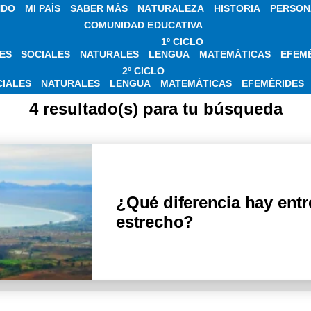
NDO
MI PAÍS
SABER MÁS
NATURALEZA
HISTORIA
PERSON
COMUNIDAD EDUCATIVA
1º CICLO
ES
SOCIALES
NATURALES
LENGUA
MATEMÁTICAS
EFEM
CIAS SOBRE ESTR
2º CICLO
CIALES
NATURALES
LENGUA
MATEMÁTICAS
EFEMÉRIDES
4 resultado(s) para tu búsqueda
¿Qué diferencia hay entre
estrecho?