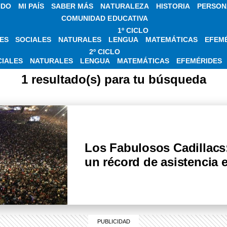
NDO
MI PAÍS
SABER MÁS
NATURALEZA
HISTORIA
PERSON
COMUNIDAD EDUCATIVA
1º CICLO
ES
SOCIALES
NATURALES
LENGUA
MATEMÁTICAS
EFEM
 SOBRE GIRA INTE
2º CICLO
CIALES
NATURALES
LENGUA
MATEMÁTICAS
EFEMÉRIDES
1 resultado(s) para tu búsqueda
Los Fabulosos Cadillacs
un récord de asistencia 