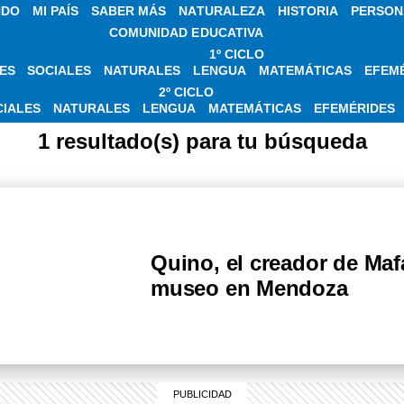
NDO
MI PAÍS
SABER MÁS
NATURALEZA
HISTORIA
PERSON
COMUNIDAD EDUCATIVA
1º CICLO
ES
SOCIALES
NATURALES
LENGUA
MATEMÁTICAS
EFEM
IAS SOBRE HISTO
2º CICLO
CIALES
NATURALES
LENGUA
MATEMÁTICAS
EFEMÉRIDES
1 resultado(s) para tu búsqueda
Quino, el creador de Maf
museo en Mendoza