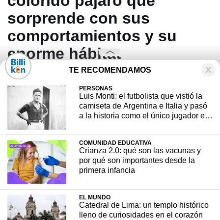
colorido pájaro que
sorprende con sus
comportamientos y su
enorme hábitat
TE RECOMENDAMOS
Con plumas brillantes y una habilidad única
PERSONAS
Luis Monti: el futbolista que vistió la
para pescar, esta ave es una de las más
camiseta de Argentina e Italia y pasó
llamativas del mundo y se distribuye en tres
a la historia como el único jugador en
continentes.
disputar dos finales de Copa del
Mundo
COMUNIDAD EDUCATIVA
Crianza 2.0: qué son las vacunas y
EL MUNDO
13 mayo, 2026
por qué son importantes desde la
primera infancia
EL MUNDO
Catedral de Lima: un templo histórico
lleno de curiosidades en el corazón