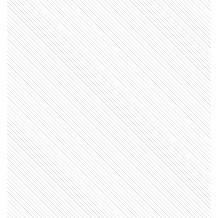
INTERESANTE
¿Qué pasa con los envases después
de usarlos? La experiencia que
enseña a darles una segunda vida
MI PAIS
¿Quién fue Benito Quinquela Martín,
el artista enamorado de La Boca?
SABER MAS
¿Por qué los perros dan vueltas antes
de dormir?
EL MUNDO
¿Cómo se marca una frontera en
medio del océano?