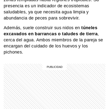
presencia es un indicador de ecosistemas
MI PAIS
saludables, ya que necesita agua limpia y
La Revolución de Mayo, explicada
abundancia de peces para sobrevivir.
para chicos
Además, suele construir sus nidos en
túneles
excavados en barrancas o taludes de tierra
,
MI PAIS
cerca del agua. Ambos miembros de la pareja se
¡Soberanía en un clic! El argentino
encargan del cuidado de los huevos y los
que creó una app para sentir las
Malvinas más cerca
pichones.
HISTORIA
Querido Mariano Moreno: estas son
las cartas de amor que Guadalupe
Cuenca, su esposa, le escribió luego
de su partida
SABER MAS
Cambio demográfico: ¿por qué cada
vez nacen menos bebés en muchos
países?