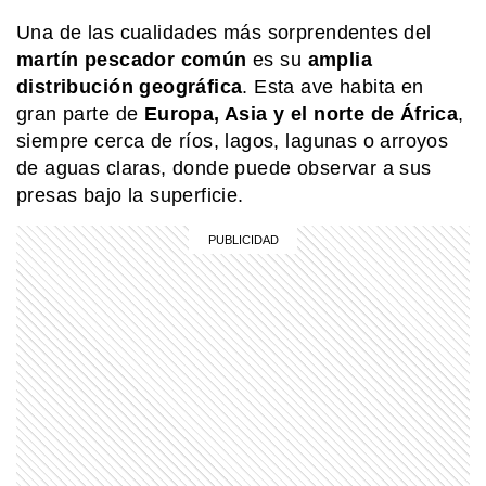
Una de las cualidades más sorprendentes del
martín pescador común
es su
amplia
SABER MAS
Beneficios de la leche: un alimento
distribución geográfica
. Esta ave habita en
que va más allá de la infancia
gran parte de
Europa, Asia y el norte de África
,
siempre cerca de ríos, lagos, lagunas o arroyos
de aguas claras, donde puede observar a sus
MI PAIS
presas bajo la superficie.
¿De qué lado se usa la escarapela
argentina?
NATURALEZA
El secreto del albatros para volar
miles de kilómetros casi sin aletear
COMUNIDAD EDUCATIVA
Crianza 2.0: la literatura infantil y
cómo fomentarla en las casas y
escuelas