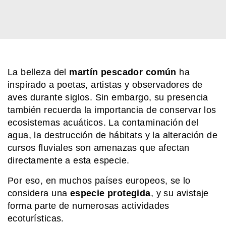
HISTORIA
La historia de The Jazz Singer, la
primera película sonora del cine
COMUNIDAD EDUCATIVA
La belleza del
martín pescador común
ha
¿Cómo se hace una infografía clara y
inspirado a poetas, artistas y observadores de
atractiva?
aves durante siglos. Sin embargo, su presencia
también recuerda la importancia de conservar los
ecosistemas acuáticos. La contaminación del
MI PAIS
24 de junio: la increíble coincidencia
agua, la destrucción de hábitats y la alteración de
entre Fangio y Sabato
cursos fluviales son amenazas que afectan
directamente a esta especie.
Por eso, en muchos países europeos, se lo
considera una
especie protegida
, y su avistaje
forma parte de numerosas actividades
ecoturísticas.