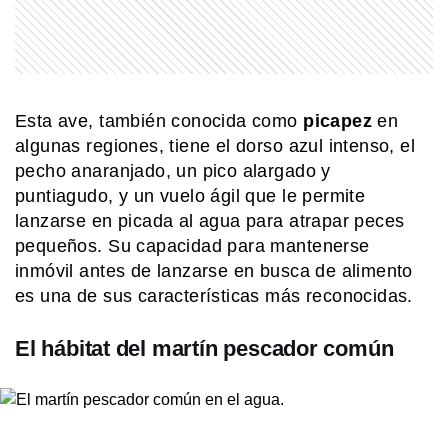
colores
COMUNIDAD EDUCATIVA
¿Cómo se hace una infografía clara y
atractiva?
Esta ave, también conocida como
picapez
en
algunas regiones, tiene el dorso azul intenso, el
pecho anaranjado, un pico alargado y
SABER MAS
¿Por qué bostezamos y por qué se
puntiagudo, y un vuelo ágil que le permite
contagia?
lanzarse en picada al agua para atrapar peces
pequeños. Su capacidad para mantenerse
inmóvil antes de lanzarse en busca de alimento
COMUNIDAD EDUCATIVA
es una de sus características más reconocidas.
Crianza 2.0: la literatura infantil y
cómo fomentarla en las casas y
escuelas
El hábitat del martín pescador común
SABER MAS
¿Por qué tenemos la costumbre de
taparnos la boca al bostezar?