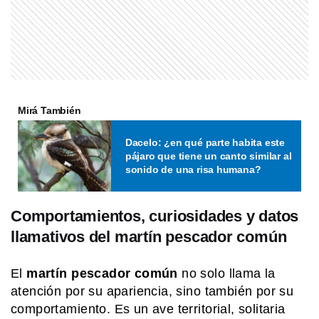
SABER MAS
¿Qué significa cuando los perros se
ponen panza arriba?
MI PAIS
Mirá También
Cementerio El Salvador: el histórico
sitio patrimonial de Rosario que
Dacelo: ¿en qué parte habita este
sorprende por su arte y su memoria
pájaro que tiene un canto similar al
sonido de una risa humana?
MI PAIS
Estela: el pueblo ferroviario
bonaerense que quedó en silencio
Comportamientos, curiosidades y datos
llamativos del martín pescador común
EL MUNDO
El
martín pescador común
no solo llama la
Canal de Suez: el paso marítimo que
atención por su apariencia, sino también por su
puede cambiar el ritmo del comercio
mundial
comportamiento. Es un ave territorial, solitaria