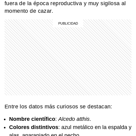
fuera de la época reproductiva y muy sigilosa al
momento de cazar.
SABER MAS
Mar, golfo, bahía y estrecho: ¿cómo se
diferencian?
MI PAIS
24 de junio: la increíble coincidencia
entre Fangio y Sabato
SABER MAS
¿Por qué tenemos la costumbre de
taparnos la boca al bostezar?
Entre los datos más curiosos se destacan:
EL MUNDO
¡Velocidad y estilo! La increíble
Nombre científico
:
Alcedo atthis
.
historia de la locomotora PRR GG1.
Colores distintivos
: azul metálico en la espalda y
alas, anaranjado en el pecho.