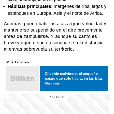
Hábitats principales
: márgenes de ríos, lagos y
SABER MAS
¿Qué significa cuando los perros se
estanques en Europa, Asia y el norte de África.
ponen panza arriba?
Además, puede batir las alas a gran velocidad y
mantenerse suspendido en el aire brevemente
antes de zambullirse. Y aunque su canto es
SABER MAS
Mar, golfo, bahía y estrecho: ¿cómo se
breve y agudo, suele escucharse a la distancia
diferencian?
mientras sobrevuela su territorio.
Mirá También
COMUNIDAD EDUCATIVA
Crianza 2.0: la literatura infantil y
Chochín malvinero: el pequeño
cómo fomentarla en las casas y
pájaro que solo habita en las Islas
escuelas
Malvinas
MI PAIS
Paso de San Francisco: el impactante
cruce argentino que está a más de
4.700 metros