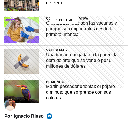
de Perú
COMUNIDAD EDUCATIVA
Crianza 2.0: qué son las vacunas y
por qué son importantes desde la
primera infancia
SABER MAS
Una banana pegada en la pared: la
obra de arte que se vendió por 6
millones de dólares
EL MUNDO
Martín pescador oriental: el pájaro
diminuto que sorprende con sus
colores
MI PAIS
Por
Ignacio Risso
¿De qué lado se usa la escarapela
argentina?