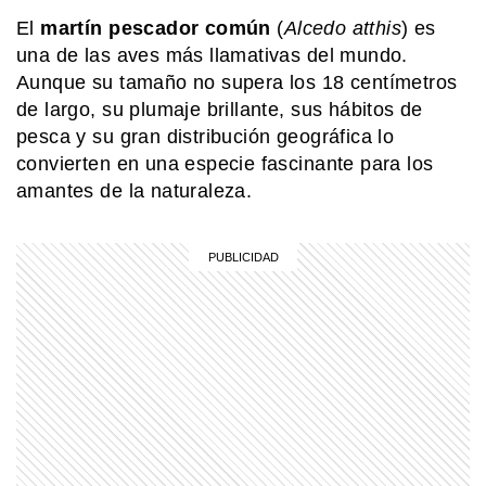
El
martín pescador común
(
Alcedo atthis
) es
una de las aves más llamativas del mundo.
SABER MAS
Aunque su tamaño no supera los 18 centímetros
¿Qué diferencia hay entre una
península y un istmo?
de largo, su plumaje brillante, sus hábitos de
pesca y su gran distribución geográfica lo
convierten en una especie fascinante para los
MI PAIS
amantes de la naturaleza.
¿Cuándo es el Día de los Abuelos en
Argentina?
EL MUNDO
Barbican Estate: el complejo de
Londres que parece una ciudad
dentro de la ciudad
EL MUNDO
Martín pescador oriental: el pájaro
diminuto que sorprende con sus