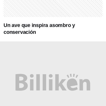
EL MUNDO
Barbican Estate: el complejo de
Londres que parece una ciudad
dentro de la ciudad
Un ave que inspira asombro y
conservación
EL MUNDO
Pez disco: el pequeño animal del
Amazonas que parece pintado a
mano
SABER MAS
Beneficios de la leche: un alimento
que va más allá de la infancia
EL MUNDO
Canal de Panamá: la obra que dividió
un país y unió dos océanos