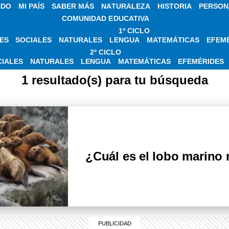
NDO
MI PAÍS
SABER MÁS
NATURALEZA
HISTORIA
PERSON
COMUNIDAD EDUCATIVA
1º CICLO
ES
SOCIALES
NATURALES
LENGUA
MATEMÁTICAS
EFEM
OBRE LOBO MARINO
2º CICLO
CIALES
NATURALES
LENGUA
MATEMÁTICAS
EFEMÉRIDES
1 resultado(s) para tu búsqueda
¿Cuál es el lobo marino