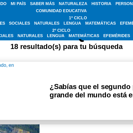
NDO
MI PAÍS
SABER MÁS
NATURALEZA
HISTORIA
PERSON
COMUNIDAD EDUCATIVA
1º CICLO
ES
SOCIALES
NATURALES
LENGUA
MATEMÁTICAS
EFEM
SOBRE PARQUES N
2º CICLO
CIALES
NATURALES
LENGUA
MATEMÁTICAS
EFEMÉRIDES
18 resultado(s) para tu búsqueda
¿Sabías que el segundo
grande del mundo está e