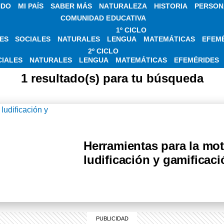
NDO
MI PAÍS
SABER MÁS
NATURALEZA
HISTORIA
PERSON
COMUNIDAD EDUCATIVA
1º CICLO
ES
SOCIALES
NATURALES
LENGUA
MATEMÁTICAS
EFEM
IAS SOBRE RECOM
2º CICLO
CIALES
NATURALES
LENGUA
MATEMÁTICAS
EFEMÉRIDES
1 resultado(s) para tu búsqueda
Herramientas para la mot
ludificación y gamificac