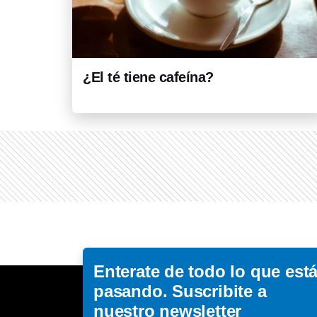
¿El té tiene cafeína?
Enterate de todo lo que est
pasando. Suscribite a
nuestro newsletter