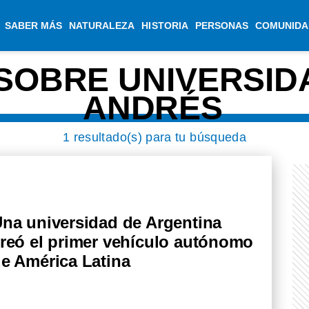
SABER MÁS
NATURALEZA
HISTORIA
PERSONAS
COMUNIDA
 SOBRE UNIVERSID
ANDRÉS
1 resultado(s) para tu búsqueda
na universidad de Argentina
reó el primer vehículo autónomo
e América Latina