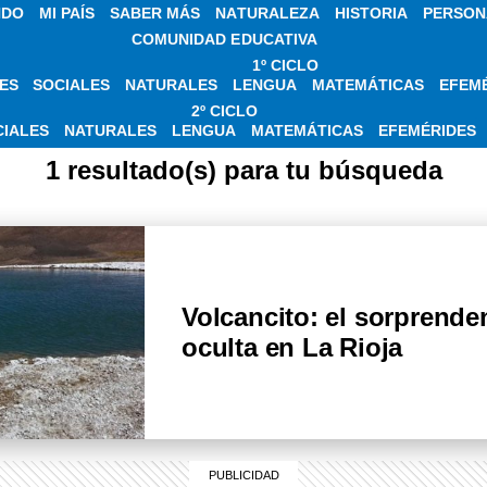
NDO
MI PAÍS
SABER MÁS
NATURALEZA
HISTORIA
PERSON
COMUNIDAD EDUCATIVA
1º CICLO
ES
SOCIALES
NATURALES
LENGUA
MATEMÁTICAS
EFEM
IAS SOBRE VOLCA
2º CICLO
CIALES
NATURALES
LENGUA
MATEMÁTICAS
EFEMÉRIDES
1 resultado(s) para tu búsqueda
Volcancito: el sorprende
oculta en La Rioja