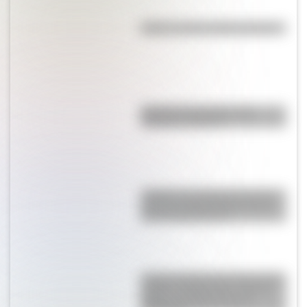
Kollas: ¿cómo y dónde vivían?
Bandera de Ecuador para
colorear e imprimir
¿Sabías que Argentina tuvo la
torre de comunicaciones más
alta de Sudamérica?
La gran hazaña del Cruce de los
Andes: el primer paso de San
Martín para liberar medio