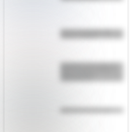
Bandera de Argentina para
colorear e imprimir
San Martín se hace cargo del
Ejército del Norte y planea el
futuro de la lucha
independentista
Efemérides del 9 de agosto