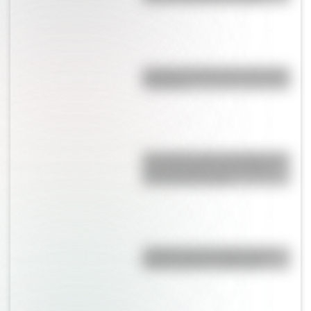
Bandera de Bolivia para colorear
e imprimir
Una lámina imprescindible de la
“Casa Histórica de Tucumán”,
lista para descargar
¿Sabías que San Martín vivió
mucho tiempo en España?