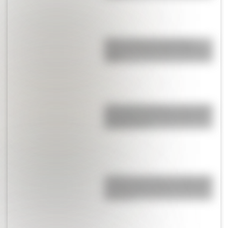
Mirá el retrato de San Martín
hecho por José Gil de Castro en
1818
¿Por qué Mendoza es una de las
provincias con más terremotos
de Argentina?
¿Sabías que existe un mapa que
muestra únicamente los husos
horarios?