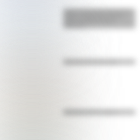
La gran hazaña del Cruce de los
Andes: el primer paso de San
Martín para liberar medio
continente
Efemérides del 8 de agosto
Efemérides del 7 de agosto