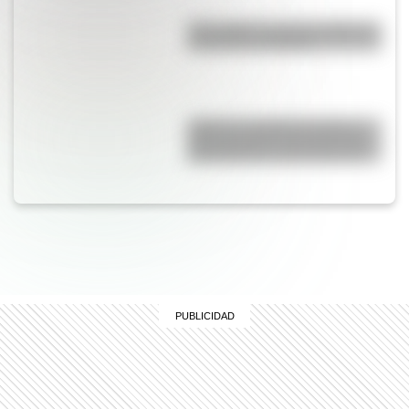
Waka Waka: el secreto detrás de
la canción de Shakira
¿Qué es el sistema decimal y
para qué sirve? Una guía clara
para entender cómo funciona