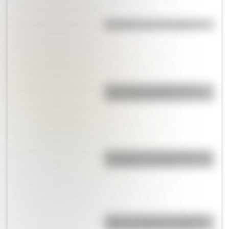
Efemérides del 9 de agosto
Test de personalidad: ¿qué
prócer argentino sos?
A 173 años del fallecimiento de
San Martín en Francia
Viaje en el tiempo: las mejores
fotos de la Rosario antigua