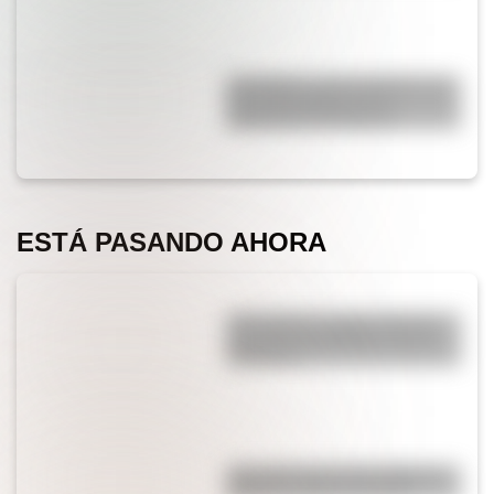
San Martín y Simón Bolívar: así
fue el encuentro de los
libertadores de América
ESTÁ PASANDO AHORA
¿Por qué los cordones tienen
una punta de plástico en sus
extremos?
¿Es cierto que el chocolate es
peligroso para los perros?