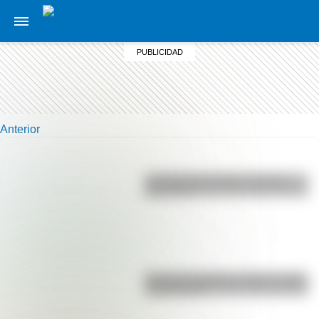
Anterior
La vida de San Martín contada
para niños
Bandera de Bolivia: historia, origen
y significado