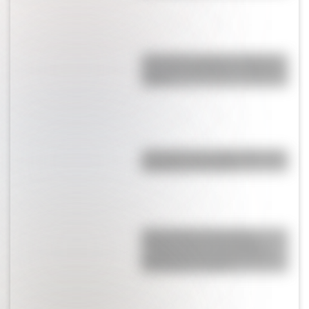
¿Por qué se tapan los oídos al
subir una montaña o al viajar en
avión?
¿Por qué es tan difícil volar a la
Antártida en invierno?
Cómo fueron la jura de la
Primera Junta y los festejos
populares por el triunfo de la
Revolución de Mayo