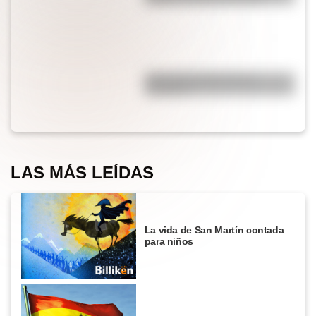
¿Por qué el jabón forma
burbujas?
LAS MÁS LEÍDAS
La vida de San Martín contada
para niños