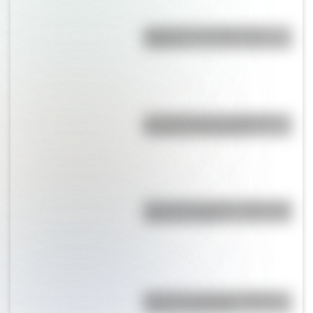
¿Qué son los prefijos y los
sufijos?
La historia de los inmigrantes
franceses en Argentina
Cruce de los Andes: 5 datos que
quizás no sabías
Bandera de Uruguay: historia,
origen y significado