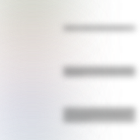
Kollas: ¿cómo y dónde vivían?
Bandera de Ecuador para colorear
e imprimir
¿Sabías que Argentina tuvo la torre
de comunicaciones más alta de
Sudamérica?