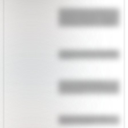
Laura Restrepo, la escritora y
periodista colombiana que ganó
el “Premio Alfaguara” en 2004 y
el “Grinzane Cavour” en 2006
¿Cuál es el origen de la palabra
“carajo”?
Central Hidroeléctrica El
Chocón: la historia detrás de la
construcción
Bandera de Guatemala para
colorear e imprimir