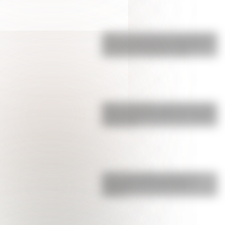
¿Qué son las figuras geométricas?
Una guía fácil para entenderlas y
conocer los distintos tipos
Metro de Madrid: ¿por qué es una
de las redes más largas y antiguas
de Europa?
Cómo San Martín conformó el
Regimiento de Granaderos a
Caballo