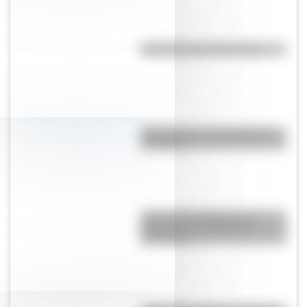
Efemérides del 7 de agosto
Calchaquíes: características y
su historia
Un bosque patagónico fue
distinguido por National
Geographic