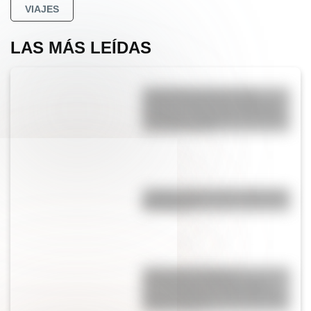
VIAJES
LAS MÁS LEÍDAS
Actividades para el 17 de
agosto: secuencias didácticas
de primer y segundo ciclo para
descargar gratis
¿Sabías cómo fue la infancia de
San Martín?
¿Qué son las figuras
geométricas? Una guía fácil
para entenderlas y conocer los
distintos tipos