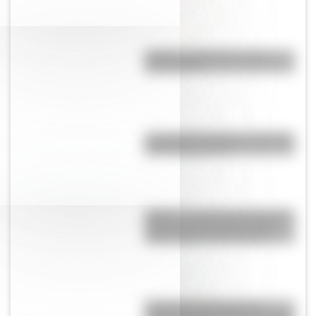
Mafalda: ¿Quiénes son sus
personajes?
La avenida 9 de julio ¿es la más
ancha del mundo?
Galilea, el sorprendente lago de
Asia que se encuentra a 214
metros bajo el nivel del mar
El Delta del Paraná podría