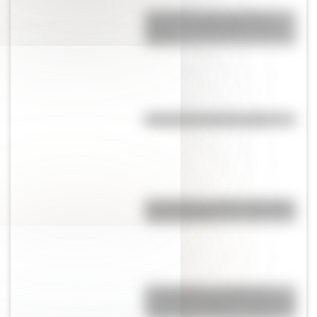
Efemérides: tres cosas que
pasaron en Argentina un 7 de
agosto
Efemérides del 6 de agosto
Pila eléctrica: quién la inventó y
cómo funciona
17 de agosto: actividades y
secuencias didácticas de primer
y segundo ciclo de primaria