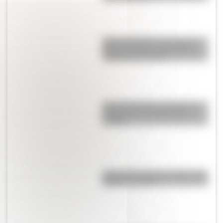
Metro de Madrid: ¿por qué es
una de las redes más largas y
antiguas de Europa?
Cómo San Martín conformó el
Regimiento de Granaderos a
Caballo
Cruce de los Andes: 5 datos que
quizás no sabías