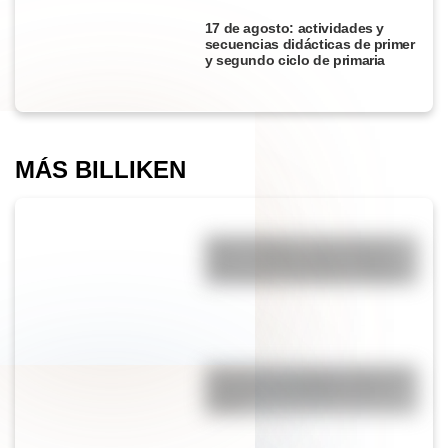
17 de agosto: actividades y
secuencias didácticas de primer
y segundo ciclo de primaria
MÁS BILLIKEN
Monte Olimpo: si no es en la
Tierra, ¿dónde está el volcán
más grande del Sistema Solar?
Conocé a las mujeres detrás de
la Bandera del Ejército de los
Andes