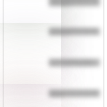
cambiar la vista de Buenos Aires
en dos siglos
¿Cuál es la estrella más grande
del universo?
Bandera de Estados Unidos:
historia, origen y significado
Bandera de Chaco para colorear
e imprimir