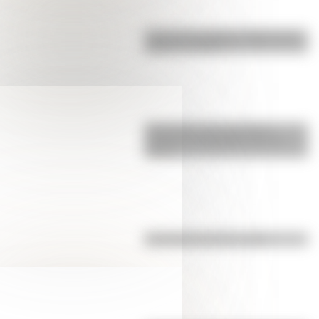
Cruce de los Andes: 5 datos que
quizás no sabías
Efemérides: tres cosas que
pasaron en Argentina un 7 de
agosto
Efemérides del 6 de agosto