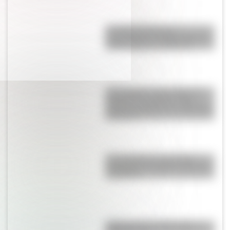
Los Niños Héroes de
Chapultepec: la historia que se
volvió símbolo en México
17 de agosto: cómo hacer el
Cruce de los Andes de San
Martín en collage con materiales
reciclables
El normalismo, la corriente
pedagógica surgida a partir del
magisterio
¿Qué son los continentes y