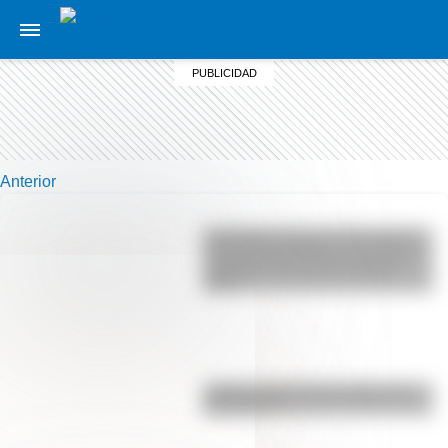
Anterior
Actividades para el 17 de agosto:
secuencias didácticas de primer y
segundo ciclo para descargar
gratis
¿Sabías cómo fue la infancia de
San Martín?