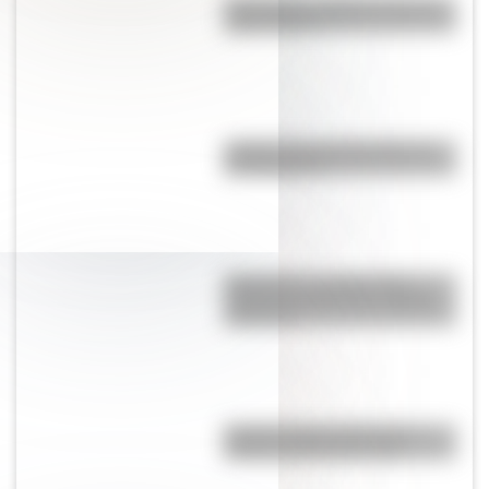
Tehuelches: ¿Quiénes fueron y
cómo vivían?
¿Sabías que hay 5 países sin
Constitución?
Rambután, la extraña fruta
tropical que tiene una semilla
venenosa
Rambla de Mar del Plata: la
historia detrás de la obra