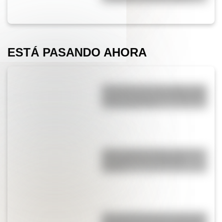
ESTÁ PASANDO AHORA
Efemérides del 7 de agosto: tres
cosas que pasaron en Argentina
un día como hoy
¿Qué significa SOS y cómo se
convirtió en una señal de
auxilio?
¿Por qué Mendoza es una de las