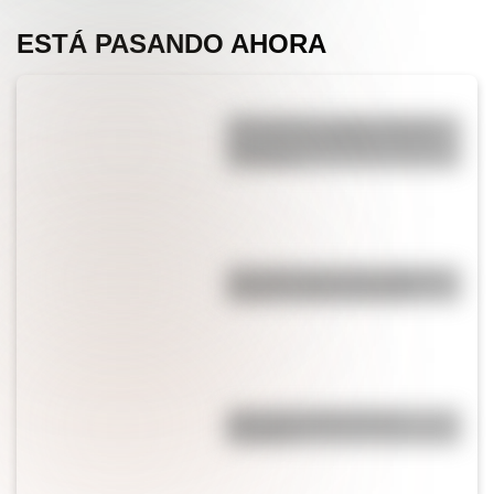
ESTÁ PASANDO AHORA
¿Por qué los cordones tienen
una punta de plástico en sus
extremos?
¿Es cierto que el chocolate es
peligroso para los perros?
¿Por qué el jabón forma
burbujas?