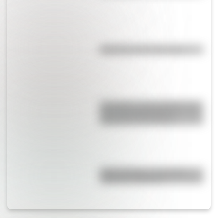
Efemérides del 8 de agosto
San Martín y Simón Bolívar: así
fue el encuentro de los
libertadores de América
Duda resuelta: ¿es el Truco
realmente argentino?