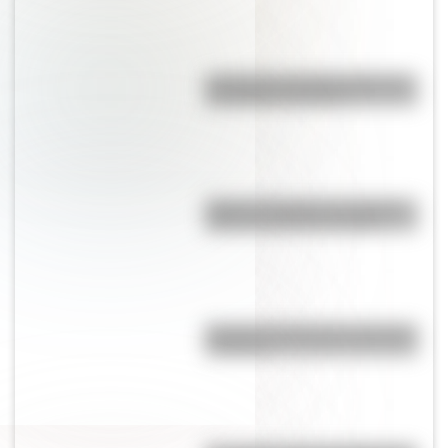
A 173 años del fallecimiento de
San Martín en Francia
Viaje en el tiempo: las mejores
fotos de la Rosario antigua
Bandera de Bolivia para colorear
e imprimir