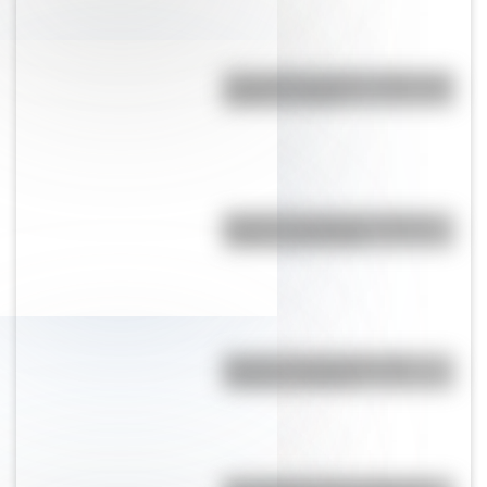
Cruce de los Andes: 5 datos que
quizás no sabías
Bandera de Uruguay: historia,
origen y significado
Bandera de Argentina para
colorear e imprimir
San Martín se hace cargo del