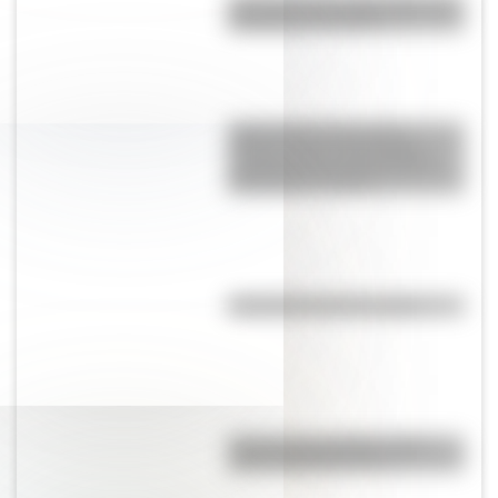
¿Por qué es tan difícil volar a la
Antártida en invierno?
Cómo fueron la jura de la
Primera Junta y los festejos
populares por el triunfo de la
Revolución de Mayo
Efemérides del 9 de agosto
Test de personalidad: ¿qué
prócer argentino sos?