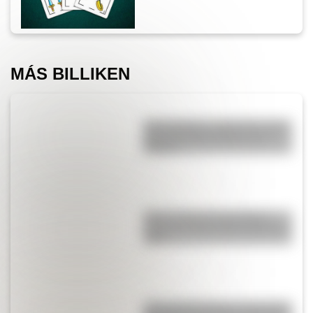
MÁS BILLIKEN
San Cayetano: ¿quién fue y por
qué es el santo del pan y el
trabajo?
Mirá el retrato de San Martín
hecho por José Gil de Castro en
1818
¿Por qué Mendoza es una de las