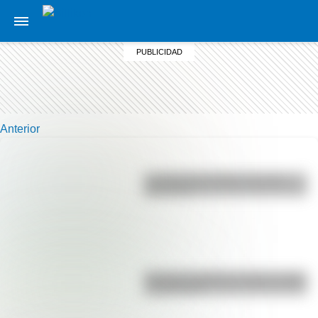
Anterior
La vida de San Martín contada
para niños
Bandera de Bolivia: historia, origen
y significado