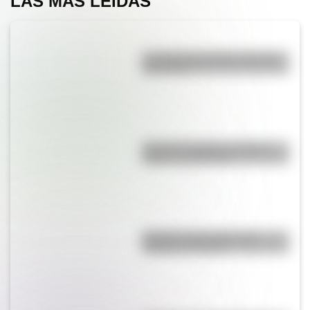
LAS MÁS LEÍDAS
La vida de San Martín contada
para niños
Bandera de Bolivia: historia,
origen y significado
Bandera de Ecuador para
colorear e imprimir