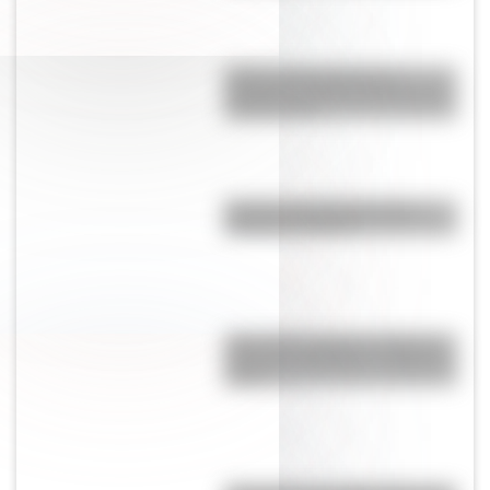
Central Hidroeléctrica El
Chocón: la historia detrás de la
construcción
Bandera de Guatemala para
colorear e imprimir
¿Por qué se tapan los oídos al
subir una montaña o al viajar en
avión?