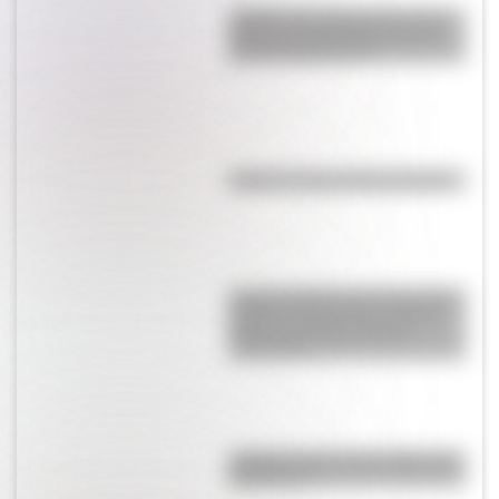
¿Sabías que Argentina tuvo la
torre de comunicaciones más
alta de Sudamérica?
Kollas: ¿cómo y dónde vivían?
La gran hazaña del Cruce de los
Andes: el primer paso de San
Martín para liberar medio
continente
¿Sabías cómo fue la infancia de
San Martín?