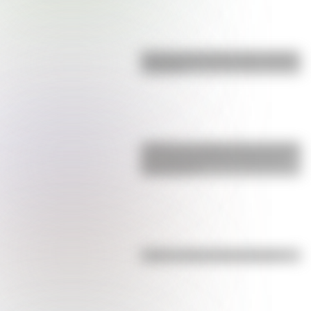
Bandera de Ecuador para colorear
e imprimir
¿Sabías que Argentina tuvo la torre
de comunicaciones más alta de
Sudamérica?
Kollas: ¿cómo y dónde vivían?