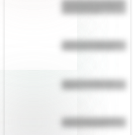
Una lámina imprescindible de la
“Casa Histórica de Tucumán”,
lista para descargar
¿Sabías que San Martín vivió
mucho tiempo en España?
¿Qué son los prefijos y los
sufijos?
La historia de los inmigrantes
franceses en Argentina