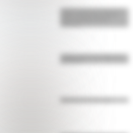
La gran hazaña del Cruce de los
Andes: el primer paso de San
Martín para liberar medio
continente
¿Sabías cómo fue la infancia de
San Martín?
Efemérides del 8 de agosto