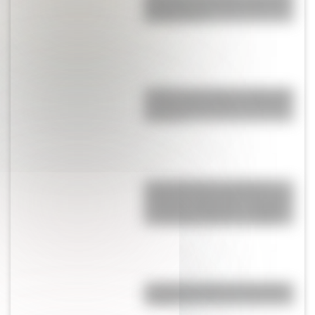
provincias con más terremotos
de Argentina?
¿Sabías que existe un mapa que
muestra únicamente los husos
horarios?
Laura Restrepo, la escritora y
periodista colombiana que ganó
el “Premio Alfaguara” en 2004 y
el “Grinzane Cavour” en 2006
¿Cuál es el origen de la palabra
“carajo”?