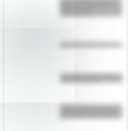
Ejército del Norte y planea el
futuro de la lucha
independentista
Efemérides del 9 de agosto
Waka Waka: el secreto detrás de
la canción de Shakira
¿Qué es el sistema decimal y
para qué sirve? Una guía clara
para entender cómo funciona