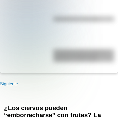
Efemérides del 7 de agosto
El Combate de San Lorenzo, el
bautismo de fuego de los
Granaderos de San Martín
Siguiente
¿Los ciervos pueden
“emborracharse” con frutas? La