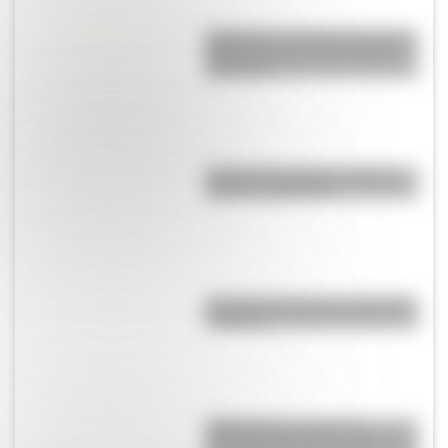
Shaharah, el increíble puente de
Yemen que une a dos pueblos
milenarios
Bandera de Ecuador: historia,
origen y significado
Bandera de Chaco para colorear
e imprimir
RMS Empress of Ireland:
historia, accidente y rescate del