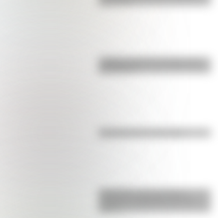
para niños
¿Sabías cómo fue la infancia de
San Martín?
Efemérides del 6 de agosto
Efemérides: tres cosas que
pasaron en Argentina un 7 de
agosto