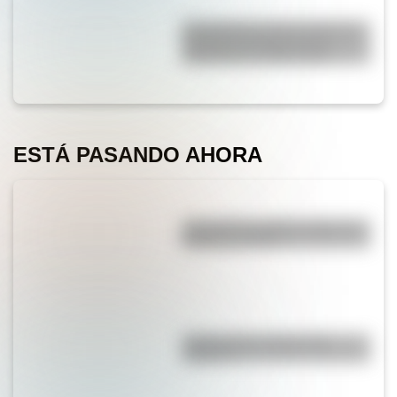
El Combate de San Lorenzo, el
bautismo de fuego de los
Granaderos de San Martín
ESTÁ PASANDO AHORA
¿Por qué los piratas usaban un
parche en el ojo?
¿Sabías que el agua tiene
oxígeno?