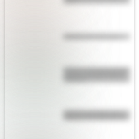
vivían?
Efemérides del 10 de agosto
Secretos y curiosidades del palo
borracho: el extraño árbol de
Sudamérica
Eucariota y procariota: ¿qué
distingue a una célula de otra?