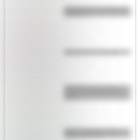
¿Sabías cómo fue la infancia de
San Martín?
Efemérides del 6 de agosto
Efemérides: tres cosas que
pasaron en Argentina un 7 de
agosto
Bandera de Bolivia: historia,
origen y significado