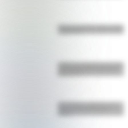
Bandera de Bolivia: historia, origen
y significado
¿Sabías que Argentina tuvo la torre
de comunicaciones más alta de
Sudamérica?
San Cayetano: ¿quién fue y por
qué es el santo del pan y el
trabajo?