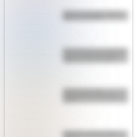
Bandera de Uruguay: historia,
origen y significado
Monte Orohena: la sorprendente
cumbre de Tahití que atrae a
viajeros de todo el mundo
¿Kosovo es un país
independiente o pertenece a
Serbia?
Guaraníes: ¿cómo y dónde