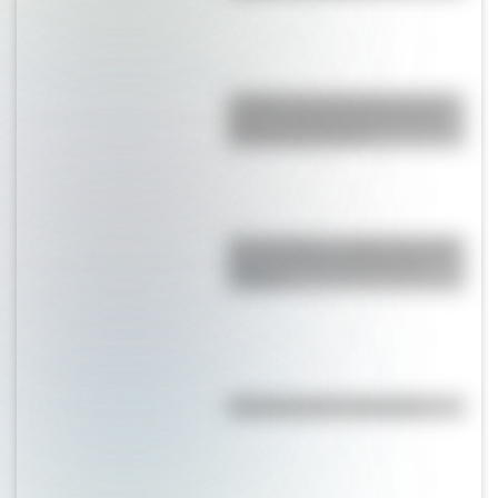
¿Sabías que Argentina tuvo la
torre de comunicaciones más
alta de Sudamérica?
San Cayetano: ¿quién fue y por
qué es el santo del pan y el
trabajo?
Efemérides del 7 de agosto