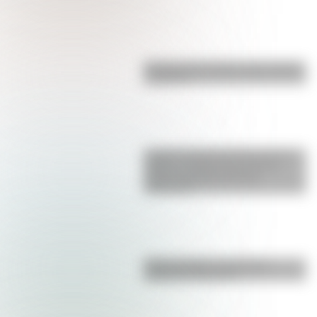
Bandera de Ecuador para colorear
e imprimir
La gran hazaña del Cruce de los
Andes: el primer paso de San
Martín para liberar medio
continente
Duda resuelta: ¿es el Truco
realmente argentino?