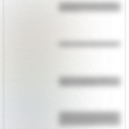
La vida de San Martín contada
para niños
Kollas: ¿cómo y dónde vivían?
Bandera de Bolivia: historia,
origen y significado
¿Sabías que Argentina tuvo la
torre de comunicaciones más
alta de Sudamérica?