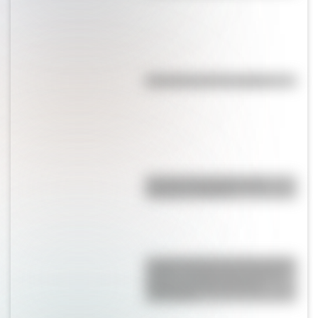
Efemérides del 7 de agosto
Bandera de Ecuador para
colorear e imprimir
La gran hazaña del Cruce de los
Andes: el primer paso de San
Martín para liberar medio
continente