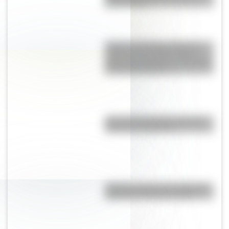
Buenos Aires
Torino vs. Rambler American:
¿qué vínculo existe entre el
gran auto argentino y el modelo
de Estados Unidos?
¿Por qué la Ruta 40 es la más
famosa de Argentina?
¿Cuál es la línea de subte más
profunda de Buenos Aires?