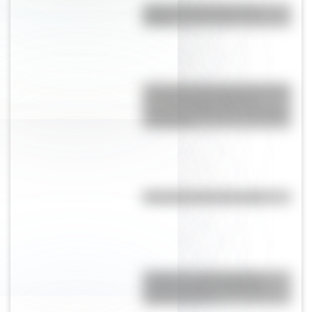
¿Qué son las capas de la
Tierra?
Crianza 2.0: por qué las vacunas
son importantes desde la
infancia y cuáles son sus mitos
y verdades
Efemérides del 8 de agosto
Paraguas: ¿cómo pasó de
proteger del Sol a utilizarse
contra la lluvia?