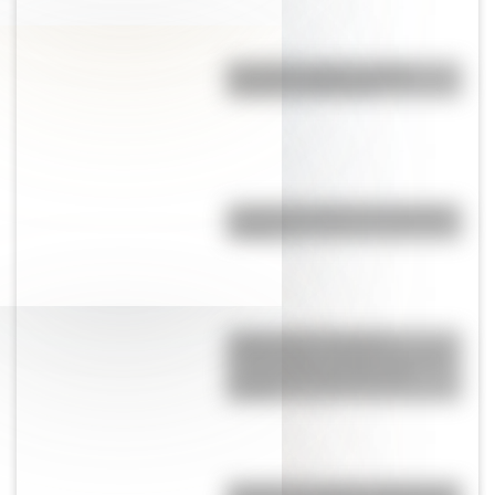
El nombre "Chile": origen,
historia y significado
¿Cuál es el origen de la palabra
“carajo”?
Judge Harry Pregerson
Interchange, uno de los curces
de rutas más grandes del
mundo
Quokka: el animal "más feliz del