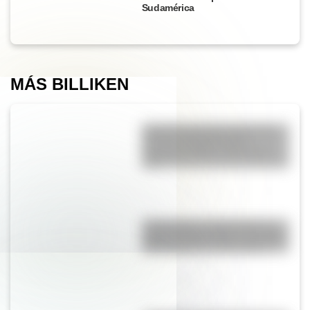
Sudamérica
MÁS BILLIKEN
9 de julio para docentes: tres
láminas ilustradas para
descargar gratis y usar en el
aula
17 de agosto: cómo hacer un
retrato de San Martín en collage
con cartulinas y marcadores