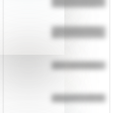
pensadas para los niños pobres
y los hijos de los artesanos
La Plata: la ciudad "perfecta"
que fue planificada en el siglo
XIX
¿Dónde se creó el juego del
elástico y cuál es su historia?
¿Cuál es el origen y significado
de "Cipayo"?