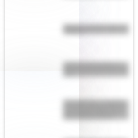
"Mejunje": ¿cuál es el origen de
la palabra?
¿Cuál es la única bandera en
todo el mundo que tiene el color
rosa?
"Seis Triple Ocho": el batallón
de mujeres afroamericanas que
salvó a Estados Unidos en la
Segunda Guerra Mundial