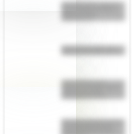
San Martín se hace cargo del
Ejército del Norte y planea el
futuro de la lucha
independentista
Eucariota y procariota: ¿qué
distingue a una célula de otra?
Culebra de liga de San
Francisco: el colorido reptil de
California que podría
desaparecer del mundo
Blanquita, la pequeña mariposa
que sobrevuela la Reserva
Ecológica Costanera Sur de