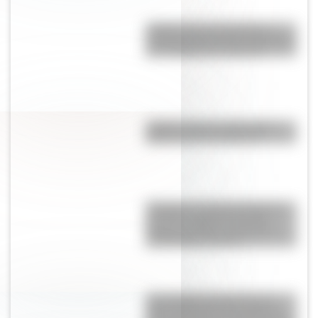
¿Sabías que las tiendas de
campaña del desierto del Sahara
son erigidas por mujeres?
¿Sabés cuál es la diferencia
entre un río y un arroyo?
“Pangea”, el supercontinente
que hace millones de años
mantuvo unidos a todos los
continentes actuales
Las escuelas lasalianas del
siglo XVII fueron las primeras