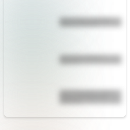
Duda resuelta: ¿es el Truco
realmente argentino?
¿Es el Truco realmente
argentino?
José de San Martín: conocé
dónde nació el prócer de
Sudamérica