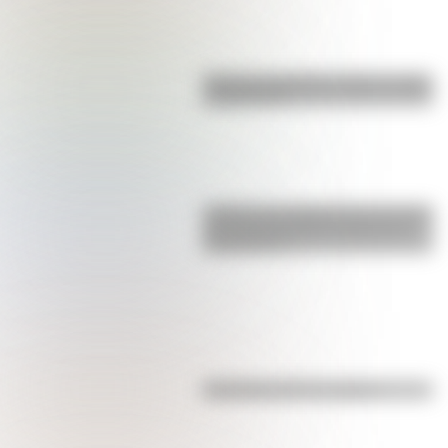
Bandera de Bolivia: historia, origen
y significado
¿Sabías que Argentina tuvo la torre
de comunicaciones más alta de
Sudamérica?
Efemérides del 7 de agosto