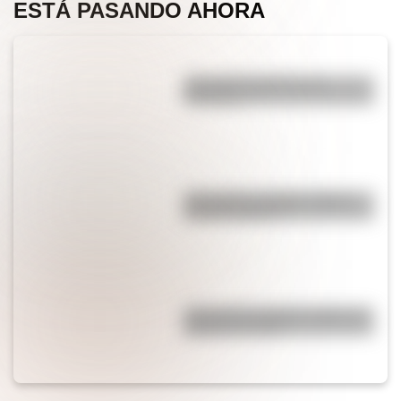
ESTÁ PASANDO AHORA
¿Por qué el jabón forma
burbujas?
¿Por qué los espejos reflejan
nuestra imagen?
¿Por qué los piratas usaban un
parche en el ojo?