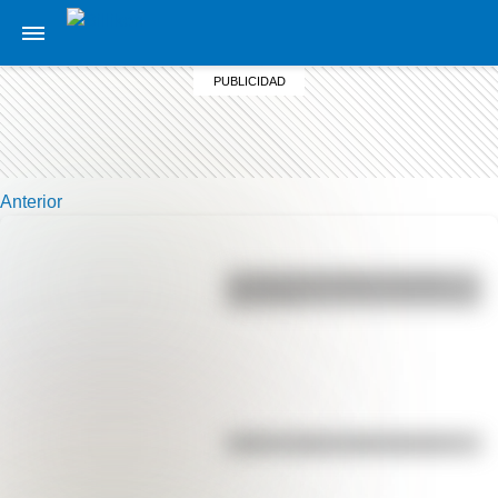
Anterior
La vida de San Martín contada
para niños
Kollas: ¿cómo y dónde vivían?