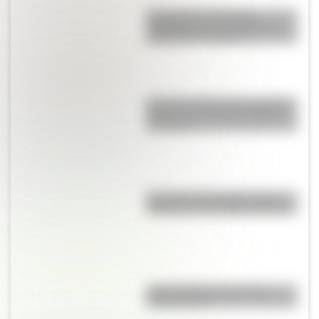
Los poderes del Estado
Argentino son tres: Ejecutivo,
Legislativo y Judicial
Las tres batallas en las que San
Martín luchó contra Napoleón
en Europa
Eucariota y procariota: ¿qué
distingue a una célula de otra?
¿Qué significa meridional y
septentrional?