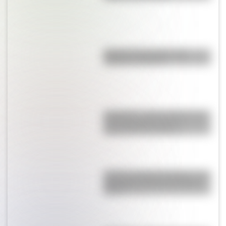
Bandera de Ecuador para
colorear e imprimir
San Martín y Simón Bolívar: así
fue el encuentro de los
libertadores de América
Castillo de Rafael Obligado, una
joya arquitectónica que sigue
de pie