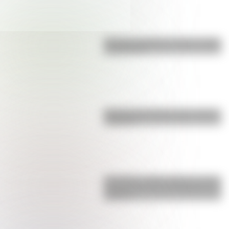
Bandera de Bolivia: historia, origen
y significado
Bandera de Ecuador para colorear
e imprimir
San Martín y Simón Bolívar: así fue
el encuentro de los libertadores de
América