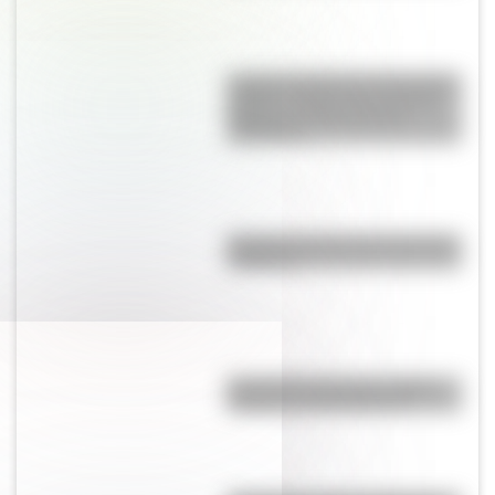
La gran hazaña del Cruce de los
Andes: el primer paso de San
Martín para liberar medio
continente
Bandera de Chaco para colorear
e imprimir
Revolución Francesa: origen,
causas y consecuencias