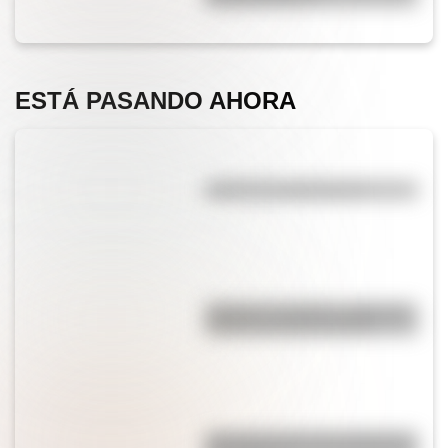
ESTÁ PASANDO AHORA
¿Qué es la evaporación?
"Quizás" o "quizá": ¿cuál es la
forma correcta de decirlo?
¿Por qué cortar una cebolla nos