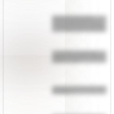
El Puente Transbordador
Nicolás Avellaneda de La Boca
es uno de los ocho de ese tipo
que aun funcionan en el mundo
Los Quilmes, el pueblo que
resistió la dominación española
durante un siglo
¿Cuándo y dónde nació José de
San Martín?