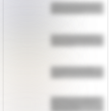
¿Sabías que Argentina tuvo la
torre de comunicaciones más
alta de Sudamérica?
Buenos Aires al principio del
siglo XX: mirá las imágenes más
sorprendentes
Una infografía descargable
imperdible sobre el Cruce de los
Andes
San Martín se hace cargo del
Ejército del Norte y planea el
futuro de la lucha
independentista