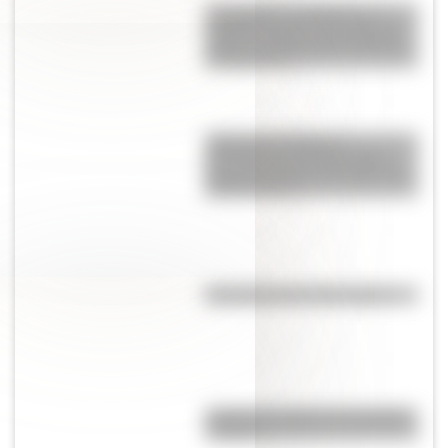
Las figuritas de Billiken: el
material de apoyo escolar que
marcó a muchas generaciones
de argentinos
¿Qué son las figuras
geométricas? Una guía fácil
para entenderlas y conocer los
distintos tipos
Efemérides del 17 de agosto
¿Cuál es el origen de la palabra
“carajo”?