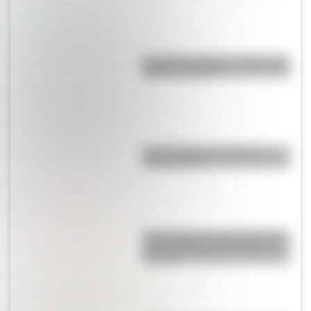
José de San Martín: 5 datos que
quizás no sabías
Comechingones: ¿Cómo y
dónde vivían?
25 de mayo: las mejores tapas y
notas de Billiken a lo largo de
los años