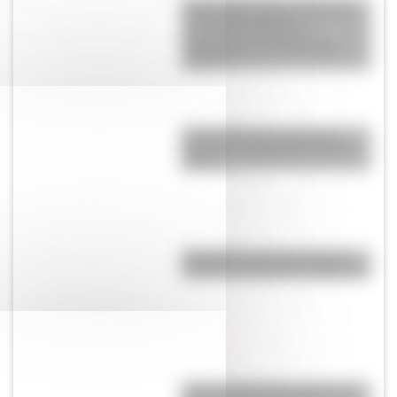
Actividades sobre las Mujeres
en la Independencia:
secuencias didácticas
imprimibles para la escuela
primaria
Efemérides: tres cosas que
pasaron en Argentina un 9 de
agosto
San Martín: tres museos que
rescatan su legado en Argentina
Hockey sobre hielo: Argentina