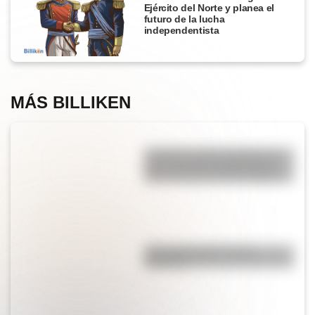
Ejército del Norte y planea el
futuro de la lucha
independentista
MÁS BILLIKEN
Lola Mora: mirá el video de la
gran escultora argentina que
creó la Fuente de las Nereidas
¿Por qué el jabón forma
burbujas?