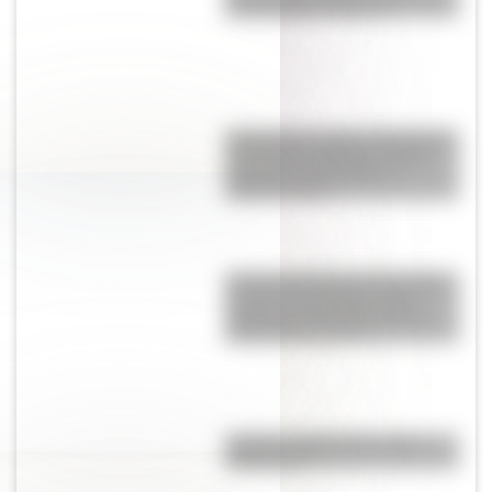
se consagró campeón
Actividades del Día del Maestro:
secuencias didácticas sobre
Sarmiento para primer y
segundo ciclo
Así era la Autopista 25 de Mayo
cuando se inauguró: fotos
exclusivas que muestran las
diferencias con hoy
Mafalda: ¿Quiénes son sus
personajes?