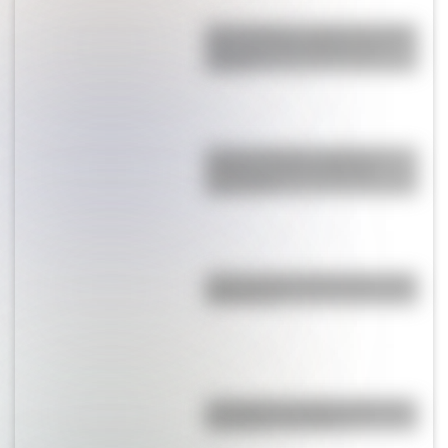
San Cayetano: ¿quién fue y por
qué es el santo del pan y el
trabajo?
Cuerpo humano: ¿Qué es y
cómo funciona el sistema
digestivo?
¿Qué son los hiperónimos y los
hipónimos?
A 173 años del fallecimiento de
San Martín en Francia