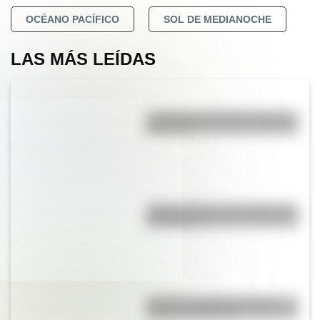
OCÉANO PACÍFICO
SOL DE MEDIANOCHE
LAS MÁS LEÍDAS
La vida de San Martín contada
para niños
¿Sabías cómo fue la infancia de
San Martín?
Bandera de Bolivia: historia,
origen y significado