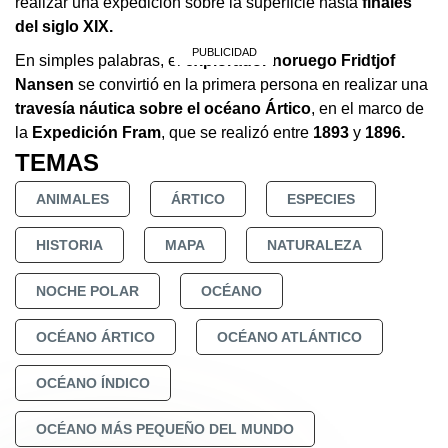
realizar una expedición sobre la superficie hasta
finales
del siglo XIX.
En simples palabras, el
explorador noruego Fridtjof
Nansen
se convirtió en la primera persona en realizar una
travesía náutica sobre el océano Ártico
, en el marco de
la
Expedición Fram
, que se realizó entre
1893
y
1896.
TEMAS
ANIMALES
ÁRTICO
ESPECIES
HISTORIA
MAPA
NATURALEZA
NOCHE POLAR
OCÉANO
OCÉANO ÁRTICO
OCÉANO ATLÁNTICO
OCÉANO ÍNDICO
OCÉANO MÁS PEQUEÑO DEL MUNDO