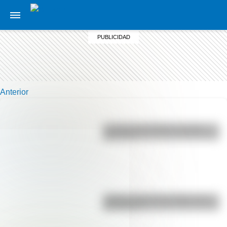
Anterior
La vida de San Martín contada
para niños
¿Sabías cómo fue la infancia de
San Martín?