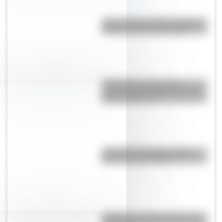
¿Por qué la provincia argentina
de Santa Cruz se llama así?
La Mazorca: qué fue esta
organización vinculada a Juan
Manuel de Rosas
¿Cuál fue la primera película
que se lanzó en DVD?
¿Cuál fue la primera imprenta de