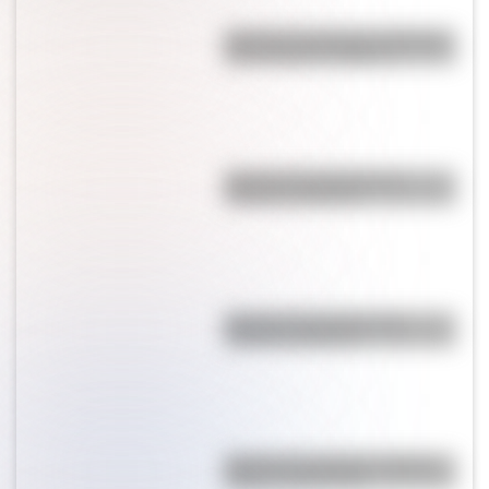
Bandera de Santiago del Estero
para colorear e imprimir
Bandera de Panamá para
colorear e imprimir
Bandera de Ecuador para
colorear e imprimir
Bandera de Córdoba: historia,
origen y significado