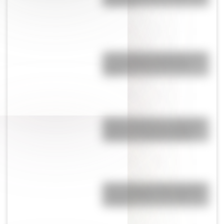
Argentina?
¿Cómo nació el automóvil y por
qué transformó la forma de
viajar?
Amores históricos: conocé las
historias de amor de la Reina
Victoria y el príncipe Alberto
25 de mayo: las mejores tapas y
notas de Billiken a lo largo de
los años