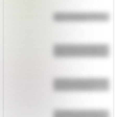
Bandera de Bolivia: historia,
origen y significado
Parque Nacional San Guillermo:
el gran refugio de vicuñas y
paisajes extremos de San Juan
San Martín y Simón Bolívar: así
fue el encuentro de los
libertadores de América
17 de agosto: cómo hacer el
Cruce de los Andes de San