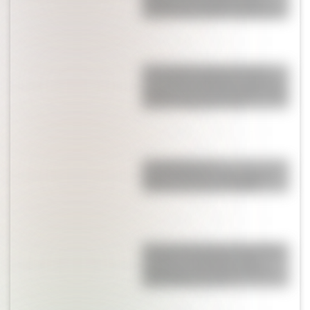
heroínas de la patria que se
suman a los billetes argentinos
17 de agosto para docentes:
secuencias didácticas sobre el
general José de San Martín para
primer y segundo ciclo
La historia de su
Independencia: ¿qué guerra
hubo en Croacia en 1991?
Así era la Autopista 25 de Mayo
cuando se inauguró: fotos
exclusivas que muestran las
diferencias con hoy