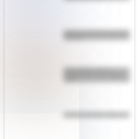
Bandera de Bolivia para colorear
e imprimir
Antonio Berni, el pintor
comprometido con la realidad
social
¿Por qué Tucumán se llama así?