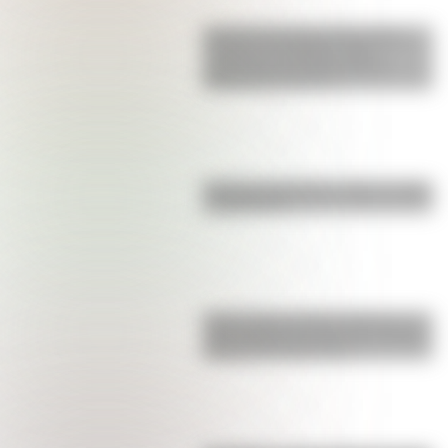
Así era la Autopista 25 de Mayo
cuando se inauguró: fotos
exclusivas que muestran las
diferencias con hoy
Bandera de Bolivia: historia, origen
y significado
Parque Nacional San Guillermo: el
gran refugio de vicuñas y paisajes
extremos de San Juan