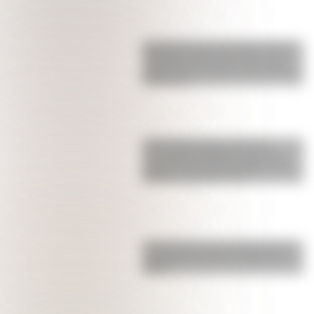
Juana Azurduy y María Remedios
del Valle, las dos heroínas de la
patria que se suman a los billetes
argentinos
17 de agosto para docentes:
secuencias didácticas sobre el
general José de San Martín para
primer y segundo ciclo
La historia de su Independencia:
¿qué guerra hubo en Croacia en
1991?