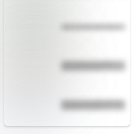
¿Qué es la línea del Ecuador?
¿Qué significa ser Católico
Apostólico Romano?
¿Por qué es tan difícil volar a la
Antártida en invierno?