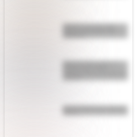
Colocolo, uno de los gatos
salvajes más llamativos de
Sudamérica
Barrera de hielo de Ross: la
increíble pared de 800
kilómetros que se esconde en la
Antártida
Bandera Wiphala para colorear e
imprimir