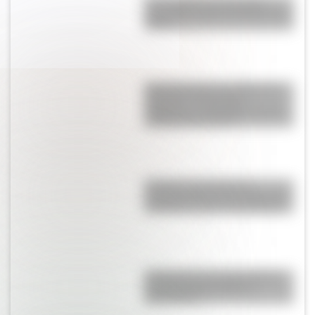
Una infografía descargable
imperdible sobre el Cruce de los
Andes
María Remedios del Valle para
docentes: secuencias
didácticas y actividades sobre
la Madre de la Patria
El recreo: ese momento
fundamental de la escuela, que
introdujo la gran Juana Manso
El General José de San Martín
en una hermosa lámina
descargable