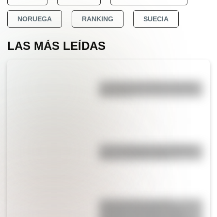
NORUEGA
RANKING
SUECIA
LAS MÁS LEÍDAS
La vida de San Martín contada
para niños
Las 12 máximas de San Martín
para su hija Merceditas
Juana Azurduy y María
Remedios del Valle, las dos