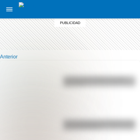
Anterior
La vida de San Martín contada
para niños
Las 12 máximas de San Martín para
su hija Merceditas