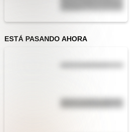
Martín en collage con materiales
reciclables
ESTÁ PASANDO AHORA
¿Qué es la evaporación?
"Quizás" o "quizá": ¿cuál es la
forma correcta de decirlo?