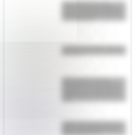
Actividades para el 17 de
agosto: secuencias didácticas
de primer y segundo ciclo para
descargar gratis
La vida de San Martín contada
para niños
SESC Pompéia: historia y
curiosidades de esta mole de
hormigón que resalta como un
centro cultural y deportivo de
Brasil
¿Sabías que Argentina tuvo la
torre de comunicaciones más
alta de Sudamérica?