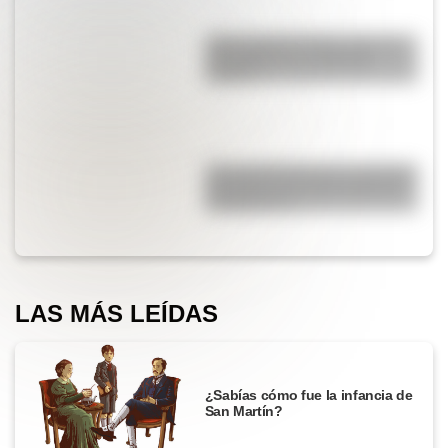
¿Qué significa SOS y cómo se
convirtió en una señal de
auxilio?
¿Por qué Mendoza es una de las
provincias con más terremotos
de Argentina?
LAS MÁS LEÍDAS
¿Sabías cómo fue la infancia de
San Martín?