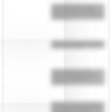
17 de agosto: cómo hacer el
Cruce de los Andes de San
Martín en collage con materiales
reciclables
¿Qué es el Festival de las Rosas
y dónde se celebra?
Qeqertarsuaq: el curioso
estadio de Groenlandia que
convive con témpanos
gigantes
Porongo: el curioso nombre de
un municipio de Bolivia donde
conviven más de 20.000