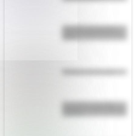
Efemérides: tres cosas que
pasaron en Argentina un 7 de
agosto
Efemérides del 6 de agosto
El normalismo, la corriente
pedagógica surgida a partir del
magisterio