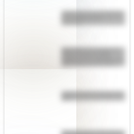
¿Sabías que el ave más grande
de la historia vivió en
Argentina?
Santa María de la Antigua del
Darién, la primera ciudad
fundada por los españoles en la
parte continental de América
¿Quiénes eran los mecenas del
arte?
¿Por qué el traje de Manuelita es