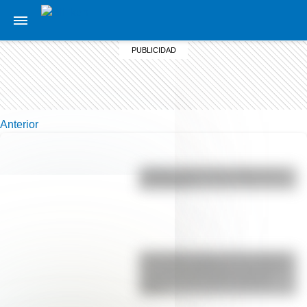
Anterior
¿Sabías cómo fue la infancia de
San Martín?
Actividades para el 17 de agosto:
secuencias didácticas de primer y
segundo ciclo para descargar
gratis