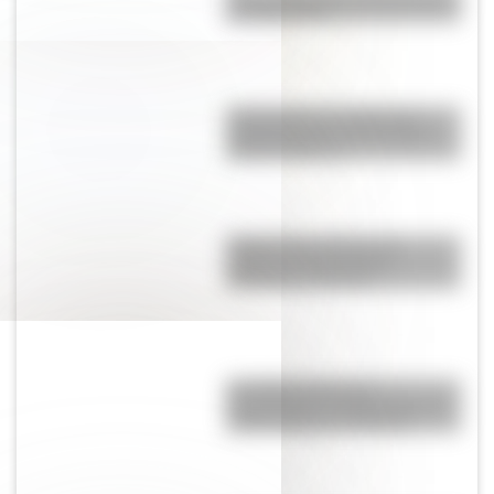
de malaquita?
Poblamiento de América: la
nueva datación que reabre el
debate histórico
Palacio Elía: conocé a la
histórica construcción,
demolida en Rosario
Los Niños Héroes de
Chapultepec: la historia que se
volvió símbolo en México