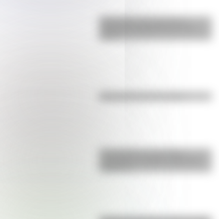
Efemérides: tres cosas que
pasaron en Argentina un 7 de
agosto
Efemérides del 6 de agosto
El normalismo, la corriente
pedagógica surgida a partir del
magisterio