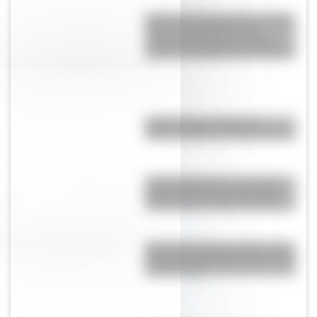
Historia y curiosidades de USS
Triton: el submarino que
completó la primera vuelta al
mundo sumergida de la historia
Caída del Muro de Berlín:
origen, causas y consecuencias
Amores históricos: conocé la
historia de amor entre Adolfo
Bioy Casares y Silvina Ocampo
Moby Dick, el gran clásico de la
literatura infantil para que lo leas
con tus hijos