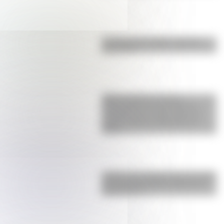
La vida de San Martín contada
para niños
SESC Pompéia: historia y
curiosidades de esta mole de
hormigón que resalta como un
centro cultural y deportivo de
Brasil
¿Sabías que Argentina tuvo la torre
de comunicaciones más alta de
Sudamérica?