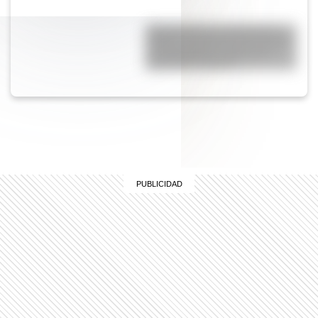
¿En qué país se encuentra el
estadio de básquet más grande
de Sudamérica y cuál es su
capacidad máxima?