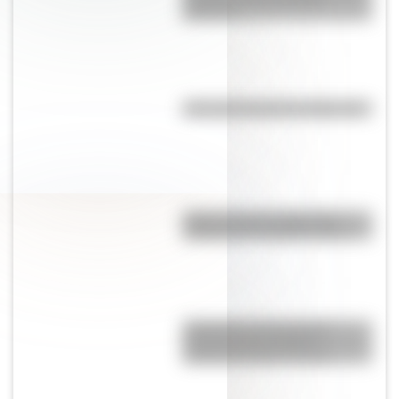
personas
¿Por qué Oceanía se llama así?
Lima: conocé el origen del
nombre de la capital de Perú
¿Holanda o Países Bajos?
Conocé cómo se llama
realmente el país europeo