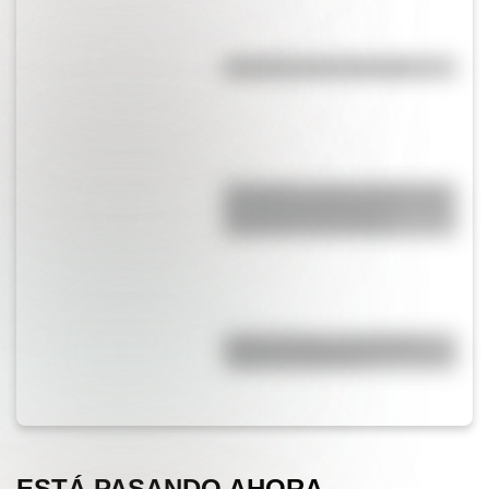
Efemérides del 8 de agosto
San Martín y Simón Bolívar: así
fue el encuentro de los
libertadores de América
Duda resuelta: ¿es el Truco
realmente argentino?
ESTÁ PASANDO AHORA