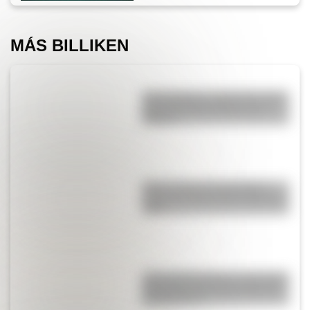
MÁS BILLIKEN
San Cayetano: ¿quién fue y por
qué es el santo del pan y el
trabajo?
Mirá el retrato de San Martín
hecho por José Gil de Castro en
1818
¿Por qué Mendoza es una de las
provincias con más terremotos
de Argentina?