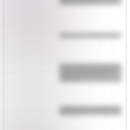
alta de Sudamérica?
Kollas: ¿cómo y dónde vivían?
La gran hazaña del Cruce de los
Andes: el primer paso de San
Martín para liberar medio
continente
¿Sabías cómo fue la infancia de
San Martín?