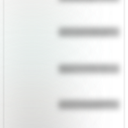
¿Sabías que San Martín vivió
mucho tiempo en España?
¿Qué son los prefijos y los
sufijos?
La historia de los inmigrantes
franceses en Argentina