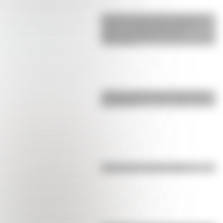
La gran hazaña del Cruce de los
Andes: el primer paso de San
Martín para liberar medio
continente
¿Sabías cómo fue la infancia de
San Martín?
Efemérides del 8 de agosto