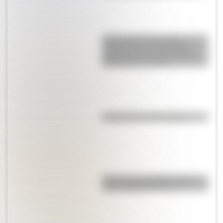
Cómo fueron la jura de la
Primera Junta y los festejos
populares por el triunfo de la
Revolución de Mayo
Efemérides del 9 de agosto
Test de personalidad: ¿qué
prócer argentino sos?