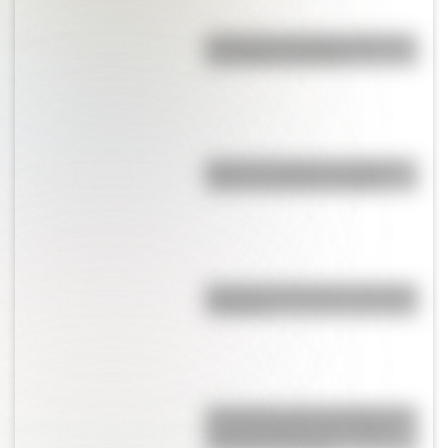
A 173 años del fallecimiento de
San Martín en Francia
Viaje en el tiempo: las mejores
fotos de la Rosario antigua
Bandera de Bolivia para colorear
e imprimir
Una lámina imprescindible de la
“Casa Histórica de Tucumán”,
lista para descargar