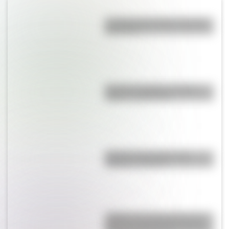
La vida de San Martín contada
para niños
Bandera de Bolivia: historia,
origen y significado
Bandera de Ecuador para
colorear e imprimir
¿Sabías que Argentina tuvo la
torre de comunicaciones más