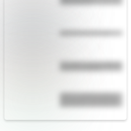
independentista
Efemérides del 9 de agosto
Waka Waka: el secreto detrás de
la canción de Shakira
¿Qué es el sistema decimal y
para qué sirve? Una guía clara
para entender cómo funciona