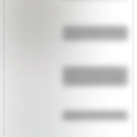
¿Sabías que existe un mapa que
muestra únicamente los husos
horarios?
Laura Restrepo, la escritora y
periodista colombiana que ganó
el “Premio Alfaguara” en 2004 y
el “Grinzane Cavour” en 2006
¿Cuál es el origen de la palabra
“carajo”?