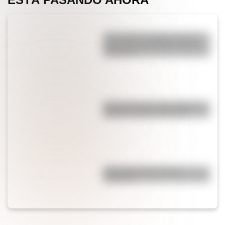
¿Por qué los cordones tienen
una punta de plástico en sus
extremos?
¿Es cierto que el chocolate es
peligroso para los perros?
¿Por qué el jabón forma
burbujas?