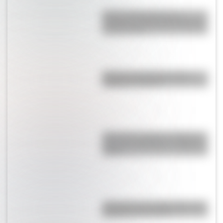
Central Hidroeléctrica El
Chocón: la historia detrás de la
construcción
Bandera de Guatemala para
colorear e imprimir
¿Por qué se tapan los oídos al
subir una montaña o al viajar en
avión?
¿Por qué es tan difícil volar a la
Antártida en invierno?