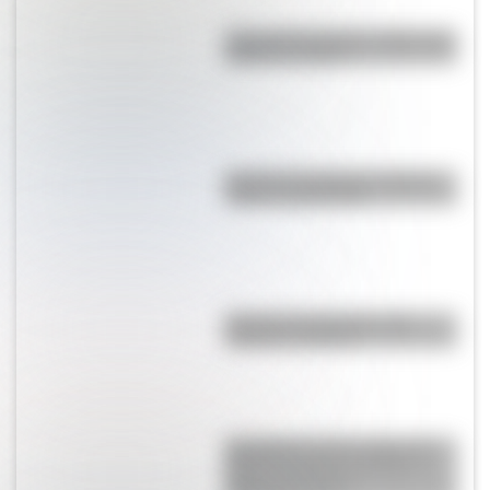
Cruce de los Andes: 5 datos que
quizás no sabías
Bandera de Uruguay: historia,
origen y significado
Bandera de Argentina para
colorear e imprimir
San Martín se hace cargo del
Ejército del Norte y planea el
futuro de la lucha