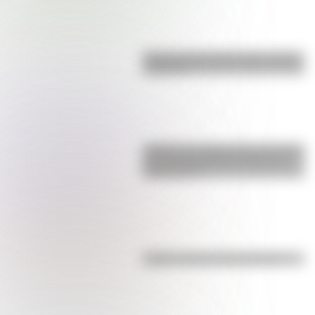
Bandera de Ecuador para colorear
e imprimir
¿Sabías que Argentina tuvo la torre
de comunicaciones más alta de
Sudamérica?
Kollas: ¿cómo y dónde vivían?