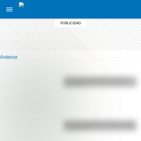
Anterior
La vida de San Martín contada
para niños
Bandera de Bolivia: historia, origen
y significado