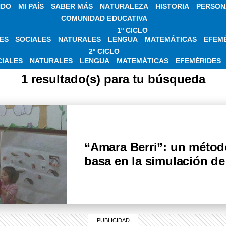
NDO
MI PAÍS
SABER MÁS
NATURALEZA
HISTORIA
PERSON
COMUNIDAD EDUCATIVA
1º CICLO
ES
SOCIALES
NATURALES
LENGUA
MATEMÁTICAS
EFEM
IAS SOBRE APREN
2º CICLO
CIALES
NATURALES
LENGUA
MATEMÁTICAS
EFEMÉRIDES
1 resultado(s) para tu búsqueda
“Amara Berri”: un métod
basa en la simulación de 