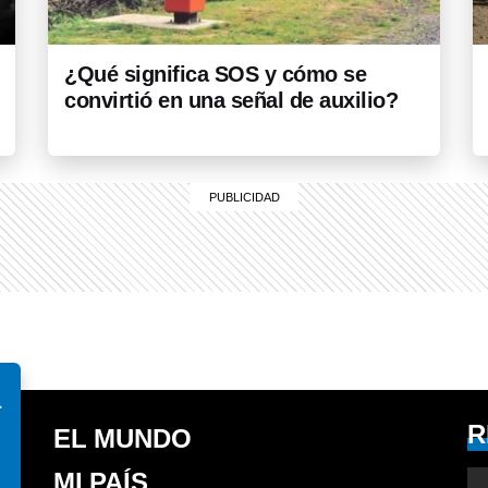
¿Qué significa SOS y cómo se
convirtió en una señal de auxilio?
á
R
EL MUNDO
MI PAÍS