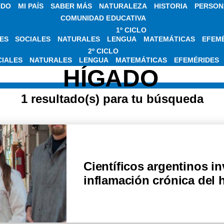
NDO
MI PAÍS
SABER MÁS
NATURALEZA
HISTORIA
PERSON
COMUNIDAD EDUCATIVA
1º CICLO
ES
SOCIALES
NATURALES
LENGUA
MATEMÁTICAS
EFEM
BRE INFLAMACIÓN
2º CICLO
CIALES
NATURALES
LENGUA
MATEMÁTICAS
EFEMÉRIDES
HÍGADO
1 resultado(s) para tu búsqueda
Científicos argentinos i
inflamación crónica del 