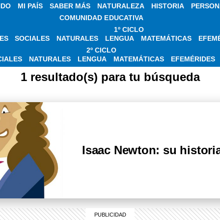
NDO
MI PAÍS
SABER MÁS
NATURALEZA
HISTORIA
PERSON
COMUNIDAD EDUCATIVA
1º CICLO
ES
SOCIALES
NATURALES
LENGUA
MATEMÁTICAS
EFEM
 SOBRE LEY DE LA
2º CICLO
CIALES
NATURALES
LENGUA
MATEMÁTICAS
EFEMÉRIDES
1 resultado(s) para tu búsqueda
Isaac Newton: su histori