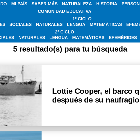
NDO
MI PAÍS
SABER MÁS
NATURALEZA
HISTORIA
PERSON
COMUNIDAD EDUCATIVA
1º CICLO
ES
SOCIALES
NATURALES
LENGUA
MATEMÁTICAS
EFEM
ICIAS SOBRE MICH
2º CICLO
CIALES
NATURALES
LENGUA
MATEMÁTICAS
EFEMÉRIDES
5 resultado(s) para tu búsqueda
Lottie Cooper, el barco 
después de su naufragio