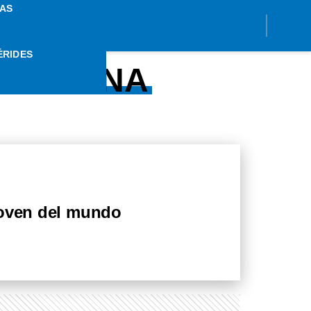
AS
ÉRIDES
 BÁRCENA
joven del mundo