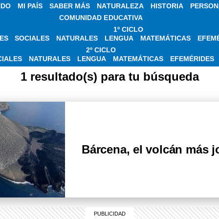
NDO
MI PAÍS
SABER MÁS
NATURALEZA
HISTORIA
PERSON
COMUNIDAD EDUCATIVA
1º CICLO
ES
SOCIALES
NATURALES
LENGUA
MATEMÁTICAS
EFEM
S SOBRE VOLCÁN
2º CICLO
CIALES
NATURALES
LENGUA
MATEMÁTICAS
EFEMÉRIDES
1 resultado(s) para tu búsqueda
Bárcena, el volcán más 