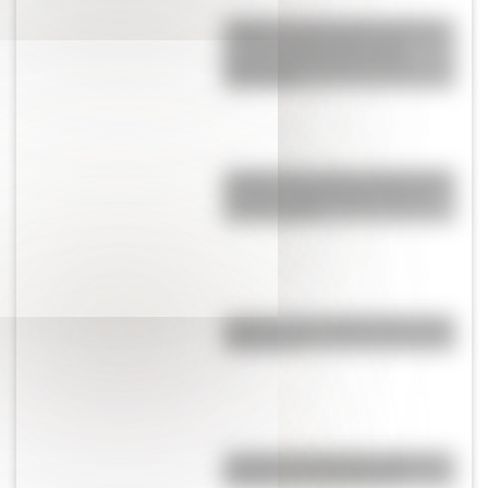
¿Sabías que la tercera reserva
de agua subterránea más
grande del mundo está en
Argentina?
¿Sabías que antes las personas
dormían todas juntas en una
misma cama?
¿Qué son los hiperónimos y los
hipónimos?
¿Cuál es la diferencia entre un
manual y un instructivo?