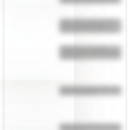
caricaturas famosas en los 70
Día D: conocé la obra de arte
sobre arena que le rinde
homenaje al suceso histórico
Matagusanos: el curioso
nombre de un pueblo desértico
de San Juan
¿Cuántas personas tienen ojos
grises en el mundo?
¿Cuál fue el museo más antiguo