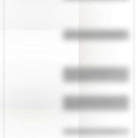
¿Sabés cuál es el origen de la
expresión “Sacar de quicio”?
Quién fue el Pulpo Paul: la
curiosa historia de sus
predicciones
¿Qué velocidad alcanza el avión
a hélice más rápido de la
historia?
¿Qué significa ser flogger?