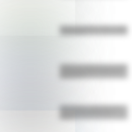
Bandera de Bolivia: historia, origen
y significado
¿Sabías que Argentina tuvo la torre
de comunicaciones más alta de
Sudamérica?
San Cayetano: ¿quién fue y por
qué es el santo del pan y el
trabajo?