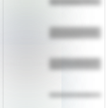
origen y significado
¿Sabías que Argentina tuvo la
torre de comunicaciones más
alta de Sudamérica?
San Cayetano: ¿quién fue y por
qué es el santo del pan y el
trabajo?
Efemérides del 7 de agosto