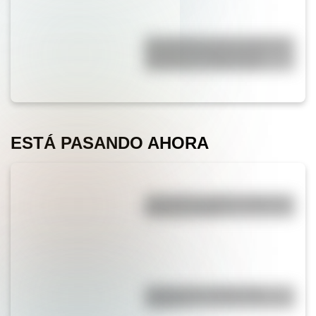
El Combate de San Lorenzo, el
bautismo de fuego de los
Granaderos de San Martín
ESTÁ PASANDO AHORA
¿Por qué los piratas usaban un
parche en el ojo?
¿Sabías que el agua tiene
oxígeno?