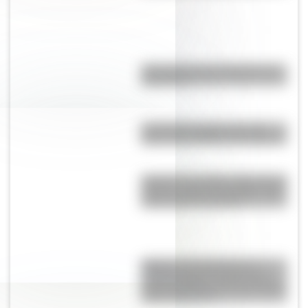
¿Por qué no hay huracanes en
Argentina?
Las Grutas, la playa con las
aguas más cálidas de Argentina
Hyperion es el árbol más alto del
mundo y está “escondido” para
evitar que lo destruyan
Higuera estranguladora: la
extraña especie vegetal que
crece alrededor de otros árboles
hasta asfixiarlos