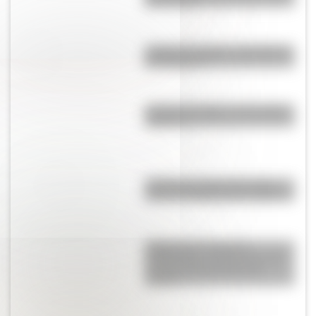
del mundo?
¿Cuál es el origen y significado
de "Cipayo"?
¿Cuál es el origen de la palabra
“carajo”?
¿Cuál es el origen de la frase
"me vas a sacar canas verdes"?
Judge Harry Pregerson
Interchange, uno de los curces
de rutas más grandes del
mundo