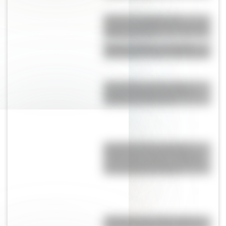
Guan Yu, la gigantesca
escultura de China que tiene 58
metros de altura
Galerías Pacífico, el edificio
cuya cúpula es una obra de arte
¿En dónde se encuentra el
paisaje del famoso fondo de
pantalla de Windows?
El extraño Árbol sangre de
dragón que crece únicamente
en una isla de África oriental y
es considerado mágico
"Dibujitos eran los de antes":