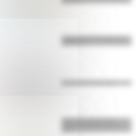
para niños
¿Sabías cómo fue la infancia de
San Martín?
Efemérides del 6 de agosto
Efemérides: tres cosas que
pasaron en Argentina un 7 de
agosto