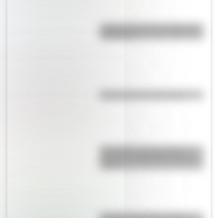
¿Sabías cómo fue la infancia de
San Martín?
Efemérides del 6 de agosto
Efemérides: tres cosas que
pasaron en Argentina un 7 de
agosto
Bandera de Bolivia: historia,