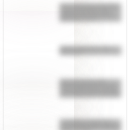
Así era la Autopista 25 de Mayo
cuando se inauguró: fotos
exclusivas que muestran las
diferencias con hoy
Mafalda: ¿Quiénes son sus
personajes?
El Puente Transbordador
Nicolás Avellaneda de La Boca
es uno de los ocho de ese tipo
que aun funcionan en el mundo
Los Quilmes, el pueblo que
resistió la dominación española