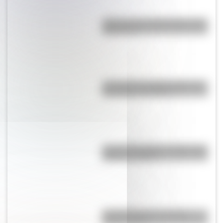
¿Qué son los hiperónimos y los
hipónimos?
A 173 años del fallecimiento de
San Martín en Francia
José de San Martín: 5 datos que
quizás no sabías
Comechingones: ¿Cómo y
dónde vivían?