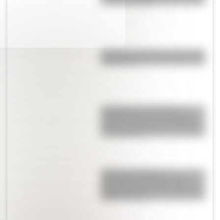
durante un siglo
¿Cuándo y dónde nació José de
San Martín?
Las figuritas de Billiken: el
material de apoyo escolar que
marcó a muchas generaciones
de argentinos
¿Qué son las figuras
geométricas? Una guía fácil
para entenderlas y conocer los
distintos tipos