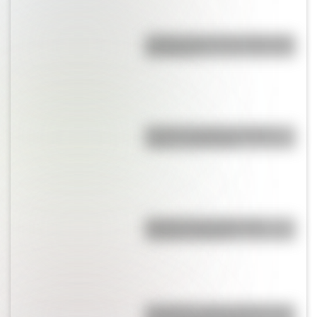
¿Sabías cómo fue la infancia de
San Martín?
Bandera de Bolivia: historia,
origen y significado
Bandera de Ecuador para
colorear e imprimir
San Martín y Simón Bolívar: así