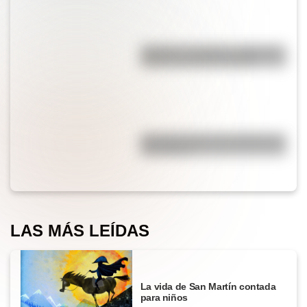
"Quizás" o "quizá": ¿cuál es la
forma correcta de decirlo?
¿Por qué cortar una cebolla nos
hace llorar?
LAS MÁS LEÍDAS
La vida de San Martín contada
para niños