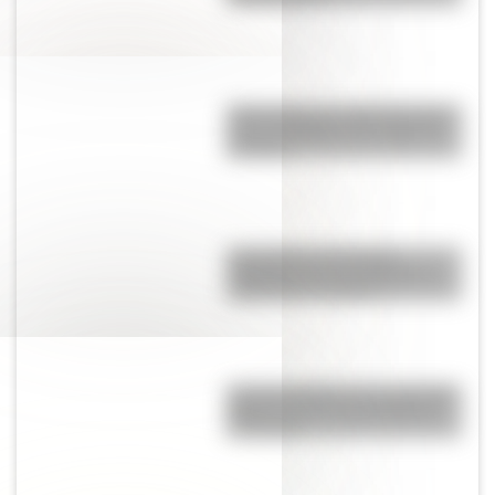
25 de mayo: las mejores tapas y
notas de Billiken a lo largo de
los años
Los poderes del Estado
Argentino son tres: Ejecutivo,
Legislativo y Judicial
Las tres batallas en las que San
Martín luchó contra Napoleón
en Europa