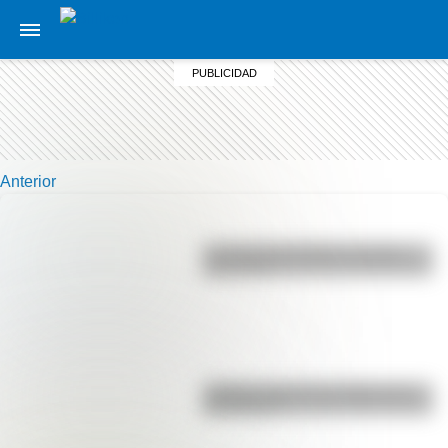
Anterior
La vida de San Martín contada
para niños
¿Sabías cómo fue la infancia de
San Martín?