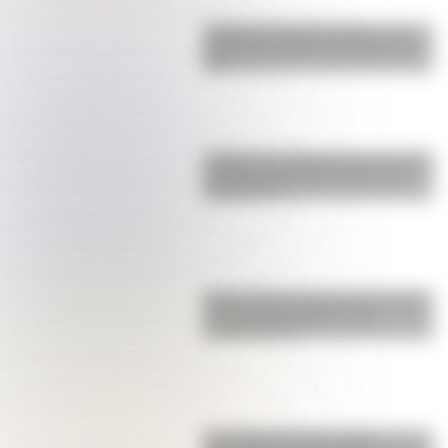
Castillo de Rafael Obligado, una
joya arquitectónica que sigue de
pie
¿Sabías que Argentina tuvo la torre
de comunicaciones más alta de
Sudamérica?
Buenos Aires al principio del siglo
XX: mirá las imágenes más
sorprendentes
Una infografía descargable