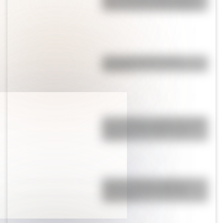
creó la Fuente de las Nereidas
¿Por qué el jabón forma
burbujas?
San Cayetano: ¿quién fue y por
qué es el santo del pan y el
trabajo?
Cuerpo humano: ¿Qué es y
cómo funciona el sistema
digestivo?