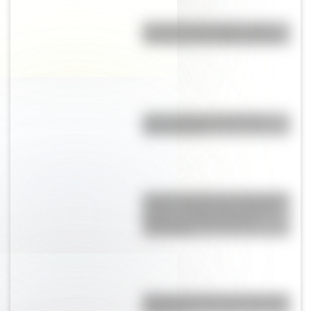
Eucariota y procariota: ¿qué
distingue a una célula de otra?
¿Qué significa meridional y
septentrional?
La gran hazaña del Cruce de los
Andes: el primer paso de San
Martín para liberar medio
continente
Bandera de Chaco para colorear
e imprimir