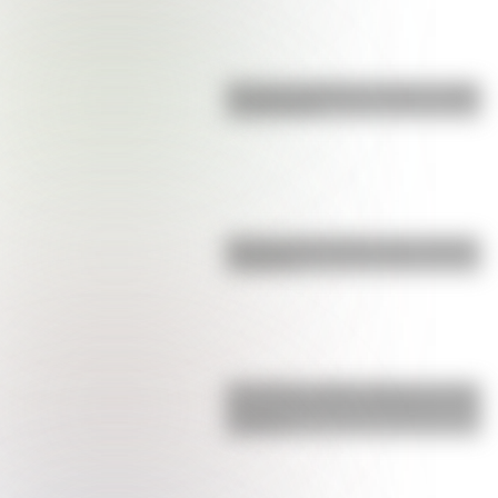
Bandera de Bolivia: historia, origen
y significado
Bandera de Ecuador para colorear
e imprimir
San Martín y Simón Bolívar: así fue
el encuentro de los libertadores de
América