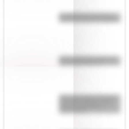
San Martín: tres museos que
rescatan su legado en Argentina
Hockey sobre hielo: Argentina
se consagró campeón
Actividades del Día del Maestro:
secuencias didácticas sobre
Sarmiento para primer y
segundo ciclo