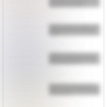
fue el encuentro de los
libertadores de América
Castillo de Rafael Obligado, una
joya arquitectónica que sigue
de pie
¿Sabías que Argentina tuvo la
torre de comunicaciones más
alta de Sudamérica?
Buenos Aires al principio del
siglo XX: mirá las imágenes más
sorprendentes