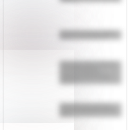
Revolución Francesa: origen,
causas y consecuencias
Actividades sobre las Mujeres
en la Independencia:
secuencias didácticas
imprimibles para la escuela
primaria
Efemérides: tres cosas que
pasaron en Argentina un 9 de
agosto