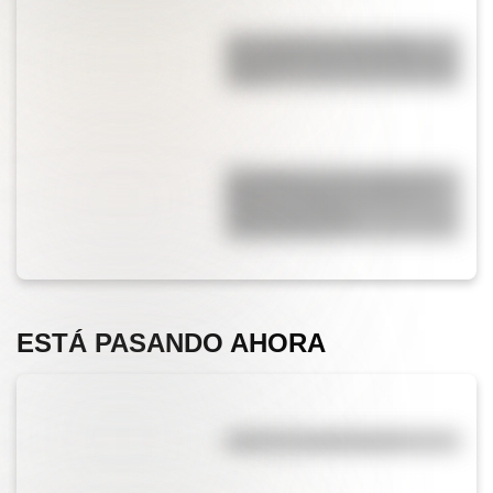
Una infografía descargable
imperdible sobre el Cruce de los
Andes
San Martín se hace cargo del
Ejército del Norte y planea el
futuro de la lucha
independentista
ESTÁ PASANDO AHORA
¿Qué es la evaporación?