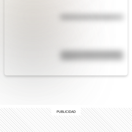
Efemérides del 17 de agosto
¿Cuál es el origen de la palabra
“carajo”?