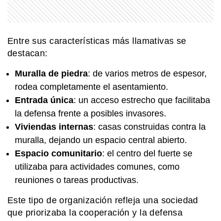
MI PAIS
¿Sabías que Manuel Belgrano y Juan
José Castelli eran primos segundos?
Entre sus características más llamativas se
destacan:
MI PAIS
Muralla de piedra
: de varios metros de espesor,
Luis Agote: el médico argentino que
cambió la historia de la transfusión
rodea completamente el asentamiento.
sanguínea
Entrada única
: un acceso estrecho que facilitaba
la defensa frente a posibles invasores.
MI PAIS
Viviendas internas
: casas construidas contra la
¿Sabías que Manuel Belgrano era
descendiente de italianos?
muralla, dejando un espacio central abierto.
Espacio comunitario
: el centro del fuerte se
utilizaba para actividades comunes, como
reuniones o tareas productivas.
Este tipo de organización refleja una sociedad
que priorizaba la cooperación y la defensa