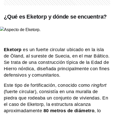
EL MUNDO
¿Qué es Eketorp y dónde se encuentra?
Martín pescador oriental: el pájaro
diminuto que sorprende con sus
colores
COMUNIDAD EDUCATIVA
Crianza 2.0: qué son las vacunas y
Eketorp
es un fuerte circular ubicado en la isla
por qué son importantes desde la
de Öland, al sureste de Suecia, en el mar Báltico.
primera infancia
Se trata de una construcción típica de la Edad de
Hierro nórdica, diseñada principalmente con fines
COMUNIDAD EDUCATIVA
Crianza 2.0: la literatura infantil y
defensivos y comunitarios.
cómo fomentarla en las casas y
escuelas
Este tipo de fortificación, conocido como
ringfort
(fuerte circular), consistía en una muralla de
piedra que rodeaba un conjunto de viviendas. En
MI PAIS
Cerro Colorado: la joya cordobesa
el caso de Eketorp, la estructura alcanza
que une arte rupestre, historia y
aproximadamente
80 metros de diámetro
, lo
naturaleza