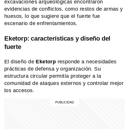
excavaciones arqueológicas encontraron
evidencias de conflictos, como restos de armas y
COMUNIDAD EDUCATIVA
¿Cómo se hace una infografía clara y
huesos, lo que sugiere que el fuerte fue
atractiva?
escenario de enfrentamientos.
Eketorp: características y diseño del
MI PAIS
¿Sabías que Yrigoyen y Alem eran
fuerte
familia? Esta es su historia
El diseño de
Eketorp
responde a necesidades
prácticas de defensa y organización. Su
SABER MAS
estructura circular permitía proteger a la
¿Qué significa cuando los perros se
ponen panza arriba?
comunidad de ataques externos y controlar mejor
los accesos.
COMUNIDAD EDUCATIVA
Crianza 2.0: la literatura infantil y
cómo fomentarla en las casas y
escuelas