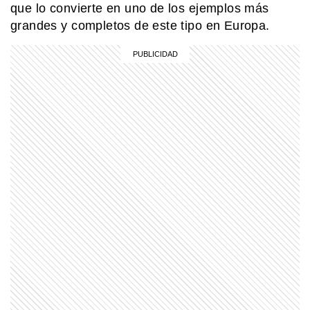
que lo convierte en uno de los ejemplos más
grandes y completos de este tipo en Europa.
EL MUNDO
La ciudad sueca de los pepinos, los
vikingos y la electricidad
SABER MAS
Una banana pegada en la pared: la
obra de arte que se vendió por 6
millones de dólares
MI PAIS
¿Cuándo es el Día de los Abuelos en
Argentina?
MI PAIS
¿Cuándo y dónde nació José de San
Martín?