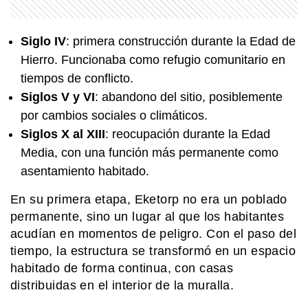
SABER MAS
¿Qué diferencia hay entre una
Siglo IV
: primera construcción durante la Edad de
península y un istmo?
Hierro. Funcionaba como refugio comunitario en
tiempos de conflicto.
Siglos V y VI
: abandono del sitio, posiblemente
EL MUNDO
La ciudad sueca de los pepinos, los
por cambios sociales o climáticos.
vikingos y la electricidad
Siglos X al XIII
: reocupación durante la Edad
Media, con una función más permanente como
asentamiento habitado.
MI PAIS
Paso de San Francisco: el impactante
En su primera etapa, Eketorp no era un poblado
cruce argentino que está a más de
permanente, sino un lugar al que los habitantes
4.700 metros
acudían en momentos de peligro. Con el paso del
tiempo, la estructura se transformó en un espacio
EL MUNDO
Barbican Estate: el complejo de
habitado de forma continua, con casas
Londres que parece una ciudad
distribuidas en el interior de la muralla.
dentro de la ciudad