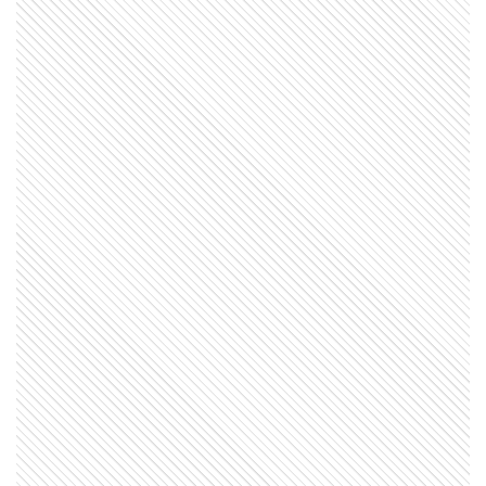
MI PAIS
Conocé el nombre completo de
Manuel Belgrano
SABER MAS
¿Por qué los perros dan vueltas antes
de dormir?
EL MUNDO
Barbican Estate: el complejo de
Londres que parece una ciudad
dentro de la ciudad
MI PAIS
24 de junio: la increíble coincidencia
entre Fangio y Sabato