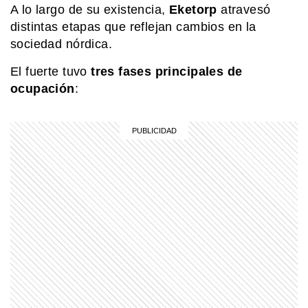
A lo largo de su existencia,
Eketorp
atravesó
distintas etapas que reflejan cambios en la
SABER MAS
Mar, golfo, bahía y estrecho: ¿cómo se
sociedad nórdica.
diferencian?
El fuerte tuvo
tres fases principales de
ocupación
:
EL MUNDO
Así es el salar de Coipasa, uno de los
grandes paisajes de Bolivia
MI PAIS
24 de junio: la increíble coincidencia
entre Fangio y Sabato
MI PAIS
Conocé el nombre completo de
Manuel Belgrano