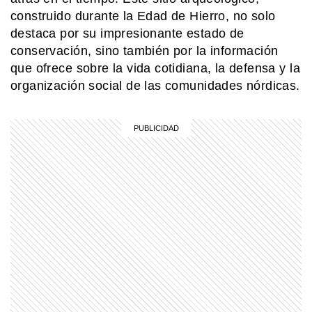
sigue asombrando
construido durante la Edad de Hierro, no solo
destaca por su impresionante estado de
COMUNIDAD EDUCATIVA
conservación, sino también por la información
¿Cómo se hace una infografía clara y
atractiva?
que ofrece sobre la vida cotidiana, la defensa y la
organización social de las comunidades nórdicas.
MI PAIS
Achupallas: la estación ferroviaria de
Buenos Aires que aún guarda su
historia
MI PAIS
¿Cuándo y dónde nació José de San
Martín?
SABER MAS
Beneficios de la leche: un alimento
que va más allá de la infancia