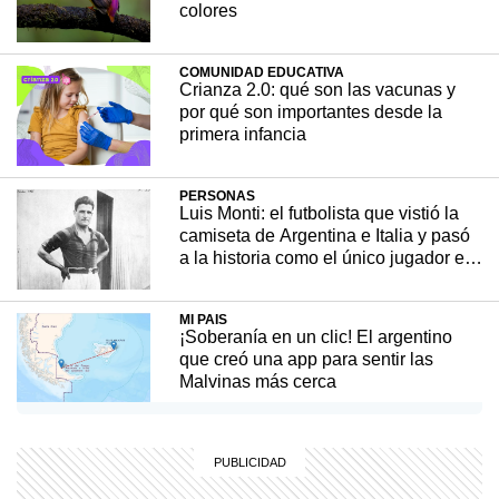
colores
Ubicado en una isla del mar Báltico, Eketorp
es uno de los asentamientos fortificados
COMUNIDAD EDUCATIVA
mejor conservados de Europa. Su historia
Crianza 2.0: qué son las vacunas y
revela cómo vivían, se defendían y
por qué son importantes desde la
evolucionaban las comunidades nórdicas
primera infancia
hace más de un milenio.
PERSONAS
Luis Monti: el futbolista que vistió la
HISTORIA
25 marzo, 2026
camiseta de Argentina e Italia y pasó
a la historia como el único jugador en
disputar dos finales de Copa del
Mundo
MI PAIS
¡Soberanía en un clic! El argentino
que creó una app para sentir las
Malvinas más cerca
MI PAIS
¿Sabías que Manuel Belgrano era
descendiente de italianos?