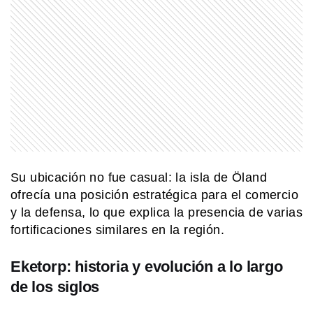
SABER MAS
¿Qué significa cuando los perros se
ponen panza arriba?
MI PAIS
Existe un pueblo argentino en Salta
que solo se puede visitar por vía
terrestre si pasás por Bolivia
Su ubicación no fue casual: la isla de Öland
MI PAIS
ofrecía una posición estratégica para el comercio
Quién fue Bernardo Houssay, una
y la defensa, lo que explica la presencia de varias
figura clave de la ciencia argentina
fortificaciones similares en la región.
Eketorp: historia y evolución a lo largo
SABER MAS
¿Por qué bostezamos y por qué se
de los siglos
contagia?