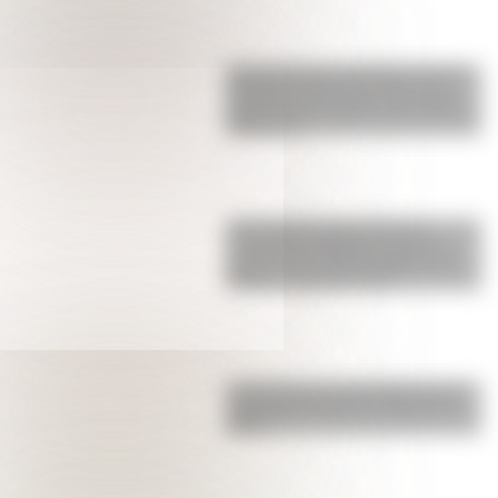
Juana Azurduy y María Remedios
del Valle, las dos heroínas de la
patria que se suman a los billetes
argentinos
17 de agosto para docentes:
secuencias didácticas sobre el
general José de San Martín para
primer y segundo ciclo
La historia de su Independencia:
¿qué guerra hubo en Croacia en
1991?