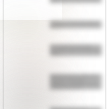
Perú?
¿Cuál es el animal nacional de
Bolivia?
Una infografía descargable
imperdible sobre el Cruce de los
Andes
María Remedios del Valle para
docentes: secuencias
didácticas y actividades sobre
la Madre de la Patria