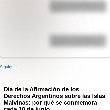
San Martín y Simón Bolívar: así fue
el encuentro de los libertadores de
América
17 de agosto: cómo hacer el Cruce
de los Andes de San Martín en
collage con materiales reciclables
Siguiente
Día de la Afirmación de los
Derechos Argentinos sobre las Islas
Malvinas: por qué se conmemora
cada 10 de junio