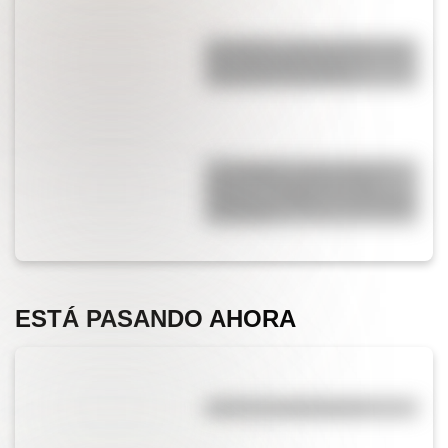
San Martín y Simón Bolívar: así
fue el encuentro de los
libertadores de América
17 de agosto: cómo hacer el
Cruce de los Andes de San
Martín en collage con materiales
reciclables
ESTÁ PASANDO AHORA
¿Qué es la evaporación?