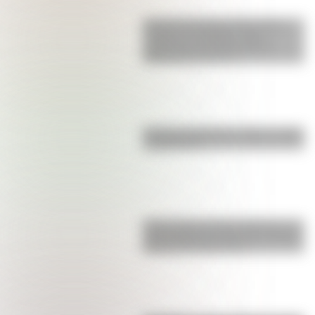
Así era la Autopista 25 de Mayo
cuando se inauguró: fotos
exclusivas que muestran las
diferencias con hoy
Bandera de Bolivia: historia, origen
y significado
Parque Nacional San Guillermo: el
gran refugio de vicuñas y paisajes
extremos de San Juan