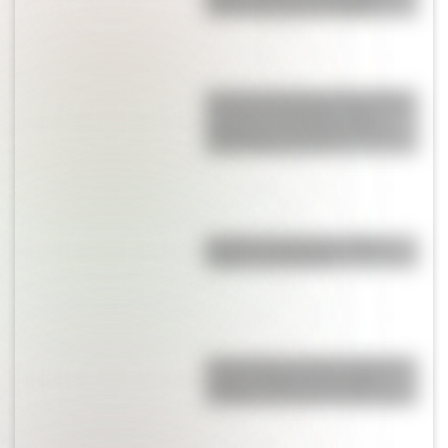
hubo en Croacia en 1991?
Así era la Autopista 25 de Mayo
cuando se inauguró: fotos
exclusivas que muestran las
diferencias con hoy
Bandera de Bolivia: historia,
origen y significado
Parque Nacional San Guillermo:
el gran refugio de vicuñas y
paisajes extremos de San Juan