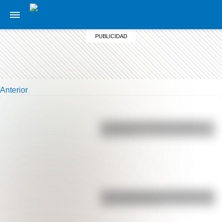
Anterior
La vida de San Martín contada
para niños
Las 12 máximas de San Martín para
su hija Merceditas