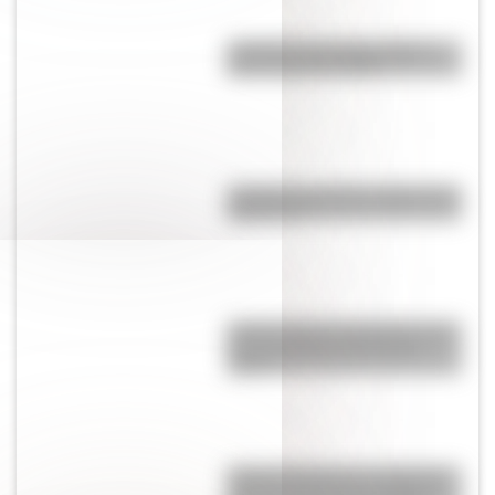
¿Cuál fue la primera película
que se lanzó en DVD?
¿Cuál fue la primera imprenta de
Argentina?
¿Cómo nació el automóvil y por
qué transformó la forma de
viajar?
Amores históricos: conocé las
historias de amor de la Reina