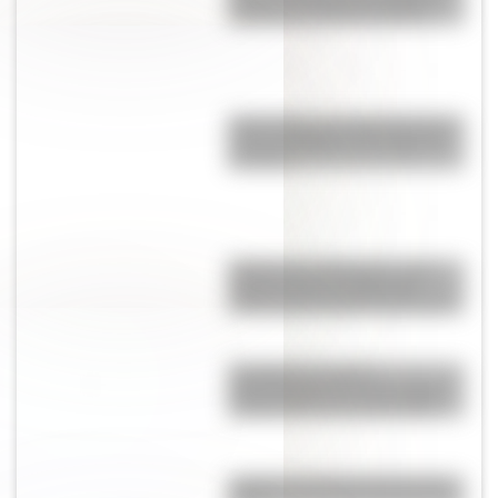
Victoria y el príncipe Alberto
25 de mayo: las mejores tapas y
notas de Billiken a lo largo de
los años
Palacio de la Alvorada: ¿qué
tamaño tiene la residencia
oficial del presidente de Brasil?
Laodicea, los restos
arqueológicos de una antigua
ciudad turca que deslumbran
¿Cuál es el animal nacional de