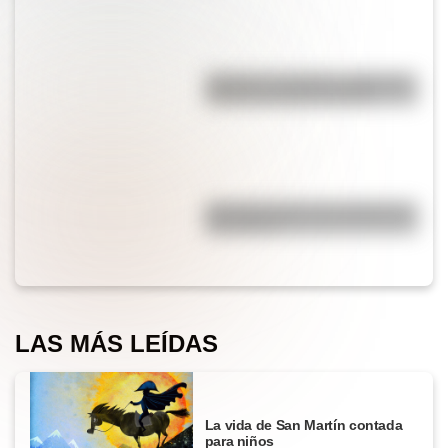
"Quizás" o "quizá": ¿cuál es la
forma correcta de decirlo?
¿Por qué cortar una cebolla nos
hace llorar?
LAS MÁS LEÍDAS
La vida de San Martín contada
para niños