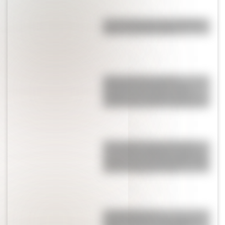
Las 12 máximas de San Martín
para su hija Merceditas
Juana Azurduy y María
Remedios del Valle, las dos
heroínas de la patria que se
suman a los billetes argentinos
17 de agosto para docentes:
secuencias didácticas sobre el
general José de San Martín para
primer y segundo ciclo
La historia de su
Independencia: ¿qué guerra