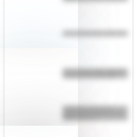
¿Por qué Tucumán se llama así?
¿Por qué la provincia argentina
de Santa Cruz se llama así?
La Mazorca: qué fue esta
organización vinculada a Juan
Manuel de Rosas