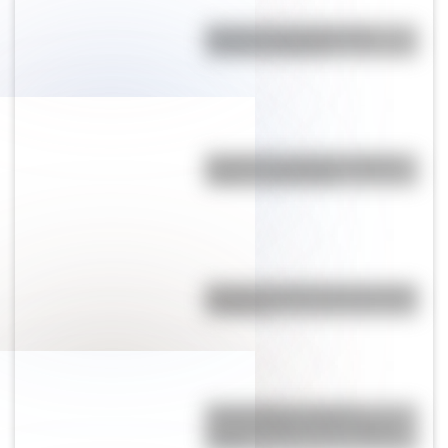
Bandera de Ecuador para
colorear e imprimir
Bandera de Córdoba: historia,
origen y significado
Bandera de Bolivia para colorear
e imprimir
Antonio Berni, el pintor
comprometido con la realidad
social