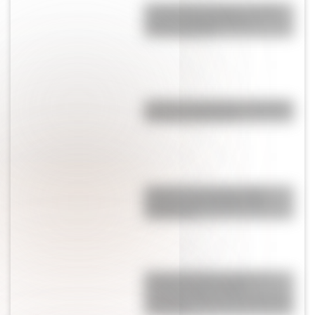
Conquista de América: origen,
causas, protagonistas y
consecuencias
¿Cómo se ingresan los vagones
del subte bajo tierra?
Colocolo, uno de los gatos
salvajes más llamativos de
Sudamérica
Barrera de hielo de Ross: la
increíble pared de 800
kilómetros que se esconde en la
Antártida