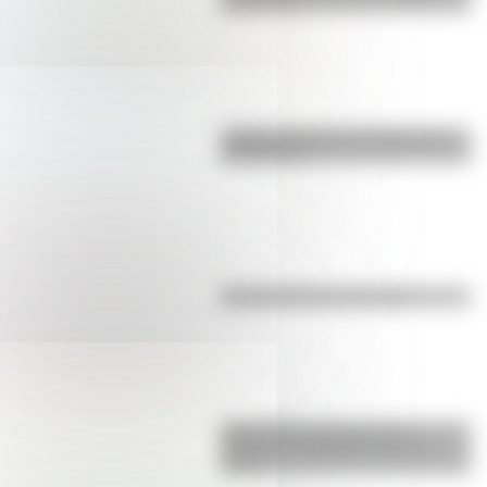
para niños
¿Sabías cómo fue la infancia de
San Martín?
Efemérides del 6 de agosto
Efemérides: tres cosas que
pasaron en Argentina un 7 de
agosto