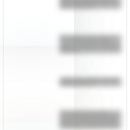
dinosaurios más grandes que
vivió en Argentina
17 de agosto: cómo hacer el
Cruce de los Andes de San
Martín en collage con materiales
reciclables
¿Sabías que el 80% de Canadá
está deshabitado?
17 de agosto: descargá la
secuencia didáctica imprimible
sobre José de San Martín para
tus alumnos de Segundo Ciclo