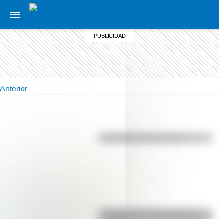
Anterior
Efemérides del 7 de agosto
La vida de San Martín contada