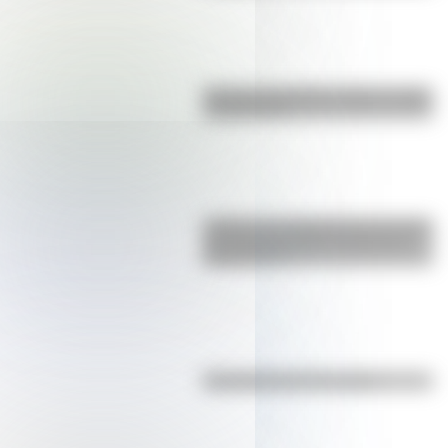
Bandera de Bolivia: historia, origen
y significado
¿Sabías que Argentina tuvo la torre
de comunicaciones más alta de
Sudamérica?
Efemérides del 7 de agosto