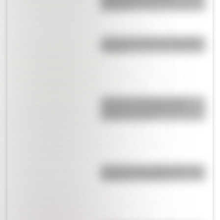
Misiones?
¿Cuál es el origen de la palabra
“carajo”?
¿Cuál es la diferencia entre
"highway" y "freeway" en
Estados Unidos?
¿Por qué es tan difícil volar a la
Antártida en invierno?