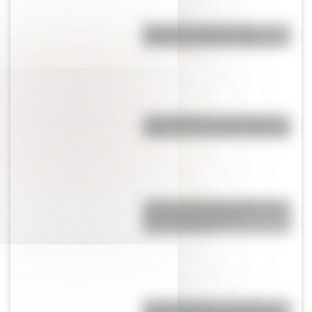
Mascotas y mutaciones
genéticas: ¡Mirá las imágenes!
Los semáforos para personas
ciegas son un invento argentino
¿Sabías que Buenos Aires iba a
tener un Gran Canal de
Circunvalación?
Argentinosaurus, uno de los