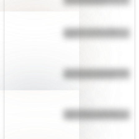
hermanas Cossettini
Guaraníes: ¿cómo y dónde
vivían?
¿Qué pasa con la tierra después
de un incendio forestal?
"¡Qué tornillo!": ¿cuál es el
origen y significado de la frase?