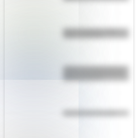
Bandera de Bolivia: historia,
origen y significado
¿Sabías que Argentina tuvo la
torre de comunicaciones más
alta de Sudamérica?
Efemérides del 7 de agosto