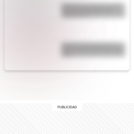
Guatemala: por qué es uno de
los países más jóvenes de
Latinoamérica
¿Cuál es la única bandera en
todo el mundo que tiene el color
rosa?