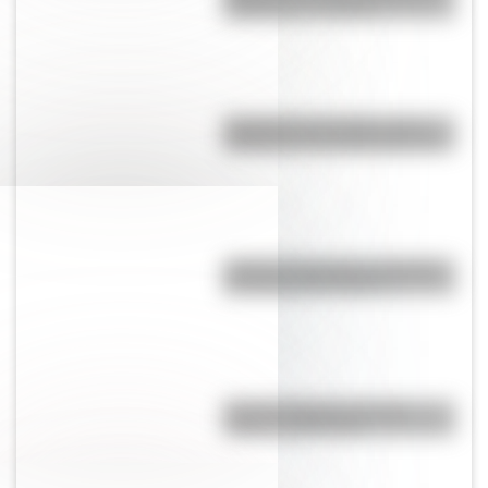
Legislativo y Judicial
Eucariota y procariota: ¿qué
distingue a una célula de otra?
¿Cómo se llamaban los padres
de José de San Martín?
Bandera Wiphala: historia,
origen y significado