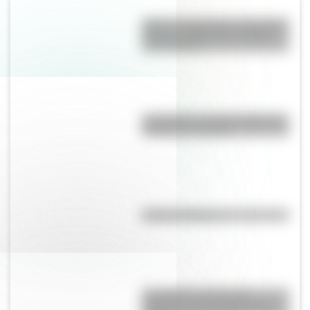
Qué es la agricultura y qué tipos
existen: explicación sencilla
con ejemplos
San Martín: la vida del Padre de
la Patria en números
Manuela Pedraza
Los poderes del Estado
Argentino son tres: Ejecutivo,