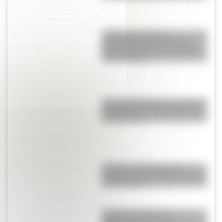
¿Qué son las figuras
geométricas? Una guía fácil
para entenderlas y conocer los
distintos tipos
¿Por qué Mendoza es una de las
provincias con más terremotos
de Argentina?
El Delta del Paraná podría
cambiar la vista de Buenos Aires
en dos siglos
¿Cuál es el origen y el
significado del nombre