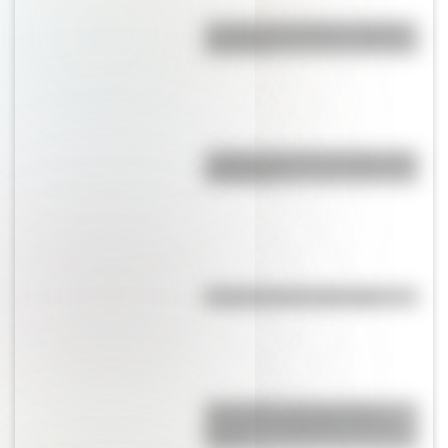
La vida de San Martín contada
para niños
¿Sabías cómo fue la infancia de
San Martín?
Efemérides del 6 de agosto
Efemérides: tres cosas que
pasaron en Argentina un 7 de
agosto