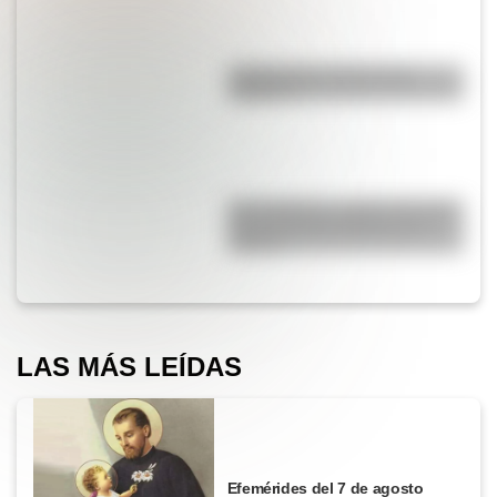
¿Sabías que el agua tiene
oxígeno?
San Cayetano: ¿quién fue y por
qué es el santo del pan y el
trabajo?
LAS MÁS LEÍDAS
Efemérides del 7 de agosto