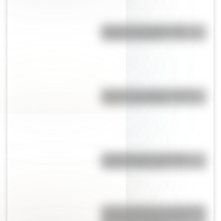
Bandera de Paraguay para
colorear e imprimir
Bandera de La Rioja: historia,
origen y significado
¿Cuántos países se llaman
"Guinea" y por qué?
La Escuela Serena, el innovador
proyecto educativo de las