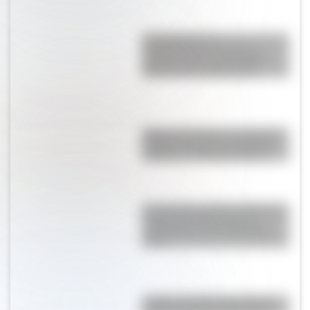
Cochabamba y la
Independencia de 1816: la
provincia que nunca llegó a
formar parte de Argentina
Amores históricos: conocé las
historias de amor de la Reina
Victoria y el príncipe Alberto
22 de junio de 1974: el día en el
que las dos Alemanias se
enfrentaron en un partido de
fútbol
¿Cuál es el origen de la frase