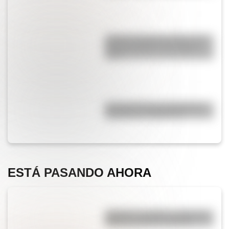
¿Cómo era Buenos Aires en la
Década Infame?: las mejores
fotos
La historia de los inmigrantes
franceses en Argentina
ESTÁ PASANDO AHORA
"Quizás" o "quizá": ¿cuál es la
forma correcta de decirlo?