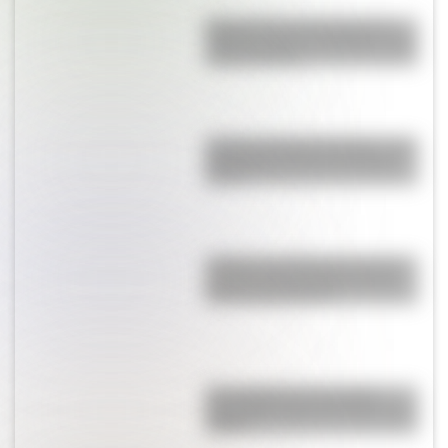
Buenos Aires al principio del
siglo XX: mirá las imágenes más
sorprendentes
Castillo de Rafael Obligado, una
joya arquitectónica que sigue
de pie
¿Sabías que Argentina tuvo la
torre de comunicaciones más
alta de Sudamérica?
Una infografía descargable
imperdible sobre el Cruce de los
Andes