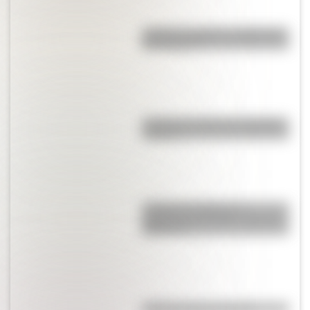
¿Cuál es el origen y significado
de "Cipayo"?
¿Cuál es el origen de la palabra
“carajo”?
¿Cuál es el origen y el
significado del refrán “cruzar el
Rubicón”?
¿Como se hace la nafta?