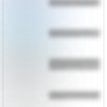
Bandera de Santiago del Estero:
historia, origen y significado
Bandera de Chaco: historia,
origen y significado
¿Sabías que el ave más grande
de la historia vivió en
Argentina?
La Jabonería de Vieytes: conocé
su historia