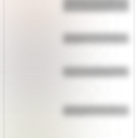
grande del mundo habita en tres
países de Sudamérica?
¿Por qué se le dice "bondi" al
colectivo?
Revolución de Octubre: origen,
causas y consecuencias
Mafalda: ¿Quiénes son sus
personajes?