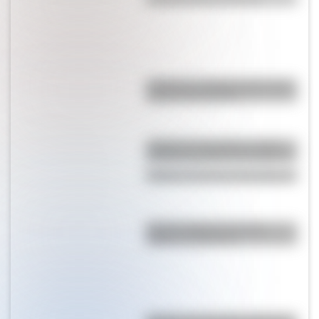
¿Cómo es y dónde está la casa
natal de San Martín?
¿Cómo era Tucumán en 1816
cuando se realizó el congreso?
5 datos curiosos de Bangladesh
Bandera Wiphala: historia,
origen y significado