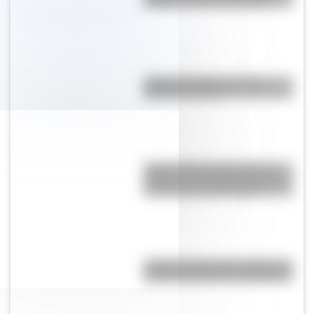
"andá a cantarle a Magoya"?
Partido del Siglo: ¿en qué
Mundial se jugó?
Parque Nacional Canaima, un
paraíso de naturaleza pura que
se esconde en Venezuela
¿Cuántos idiomas se hablan en
España además del castellano?