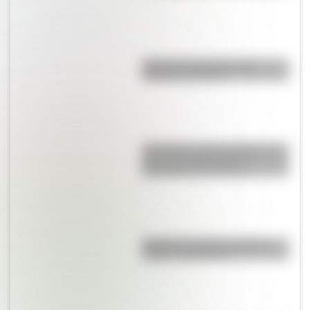
Bandera de Ecuador para
colorear e imprimir
San Martín y Simón Bolívar: así
fue el encuentro de los
libertadores de América
Bandera de Bolivia: historia,
origen y significado