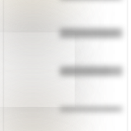
Cuando vence el veneno, ¿se
hace más o menos peligroso?
¿Cuál fue la relación entre
Sarmiento y Horace Mann?
¿Cuál es la historia del mimo?