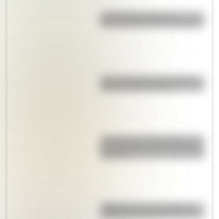
Los duendes producen
encantamientos en los hogares
Las 12 máximas de San Martín
para su hija Merceditas
La Coquena y el Pombero: los
duendes más famosos del norte
argentino
"Dibujitos eran los de antes":
caricaturas famosas en los 70