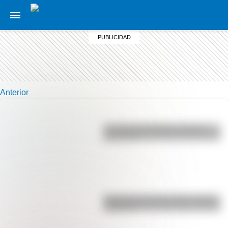
Anterior
La vida de San Martín contada
para niños
Bandera de Ecuador para colorear
e imprimir