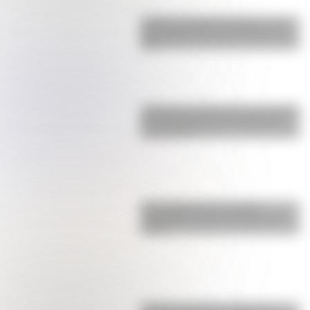
Castillo de Rafael Obligado, una
joya arquitectónica que sigue de
pie
¿Sabías que Argentina tuvo la torre
de comunicaciones más alta de
Sudamérica?
Una infografía descargable
imperdible sobre el Cruce de los
Andes
¿Cómo era Buenos Aires en la