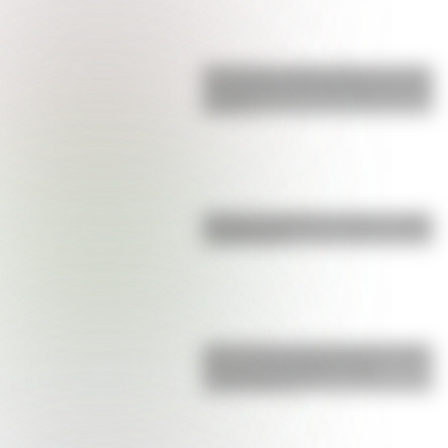
San Martín y Simón Bolívar: así fue
el encuentro de los libertadores de
América
Bandera de Bolivia: historia, origen
y significado
Buenos Aires al principio del siglo
XX: mirá las imágenes más
sorprendentes