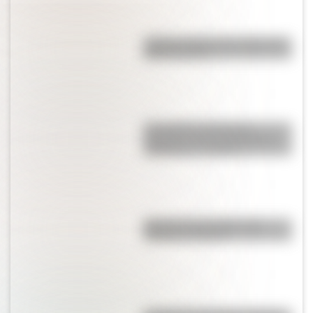
¿Sabías cuál fue la mascota de
cada mundial?
Los poderes del Estado
Argentino son tres: Ejecutivo,
Legislativo y Judicial
Bandera de Colombia para
colorear e imprimir