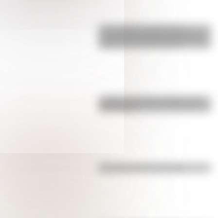
17 de agosto: actividades y
secuencias didácticas de primer y
segundo ciclo de primaria
¿Sabías cómo fue la infancia de
San Martín?
Efemérides del 4 de agosto