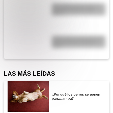
¿Qué diferencia hay entre un
automóvil eléctrico y uno
híbrido?
¿Cómo nació el automóvil y por
qué transformó la forma de
viajar?
LAS MÁS LEÍDAS
¿Por qué los perros se ponen
panza arriba?