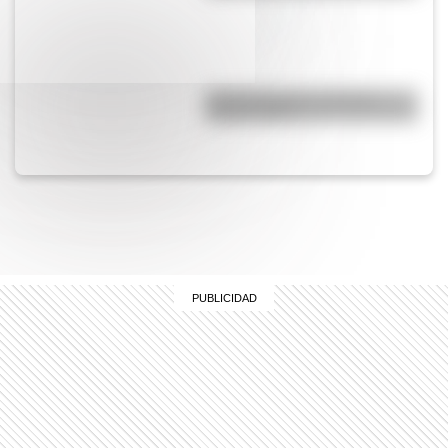
Comechingones: ¿Cómo y
dónde vivían?