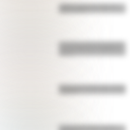
¿Sabías cuál fue la mascota de
cada mundial?
Los poderes del Estado Argentino
son tres: Ejecutivo, Legislativo y
Judicial
Bandera de Colombia para colorear
e imprimir
La vida de San Martín contada