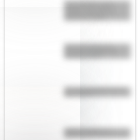
Cuerpo humano: toda la
información del sistema
nervioso autónomo y un
material descargable
Cómo fue el viaje de los
diputados al Congreso de
Tucumán en 1816
¿Por qué a los Ignacios se los
llama "Nacho"?
¿Cuál es el origen y el
significado de la palabra tango?