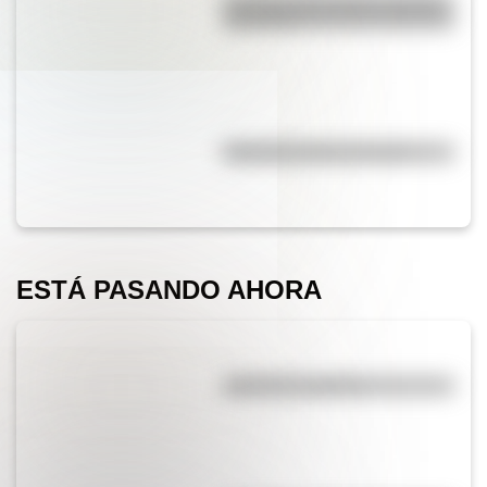
La vida de San Martín contada
para niños
Efemérides del 5 de agosto
ESTÁ PASANDO AHORA
¿El té tiene cafeína?