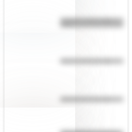
Guaraníes: ¿cómo y dónde
vivían?
El punto, la recta y el plano
Efemérides del 6 de agosto