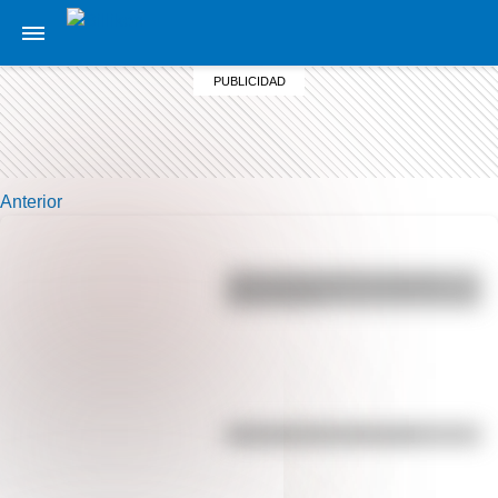
Anterior
¿Por qué los perros se ponen
panza arriba?
Efemérides del 5 de agosto