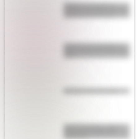
Inhibición conductual: la
habilidad que ayuda a los niños
a pensar antes de actuar
¿Cuál es la única bandera en
todo el mundo que tiene el color
rosa?
Efemérides del 6 de agosto
José de San Martín: conocé
dónde nació el prócer de
Sudamérica