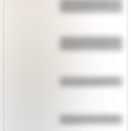
Sistema digestivo: qué es,
partes y funciones para
entenderlo fácil
¿Sabías que Buenos Aires tiene
una columna del Imperio
Romano?
Las 12 máximas de San Martín
para su hija Merceditas
"En Pampa y la vía": la historia
de la frase