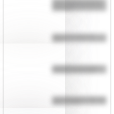
Amores históricos: conocé la
icónica historia de amor entre
Evita y Perón
¿Qué son las capas de la
Tierra?
Día Mundial de la Fotografía:
por qué es el 19 de agosto
José de San Martín: 5 datos que
quizás no sabías