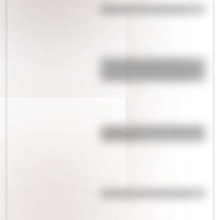
Efemérides del 5 de agosto
17 de agosto: actividades y
secuencias didácticas de primer
y segundo ciclo de primaria
¿Sabías cómo fue la infancia de
San Martín?
Efemérides del 4 de agosto