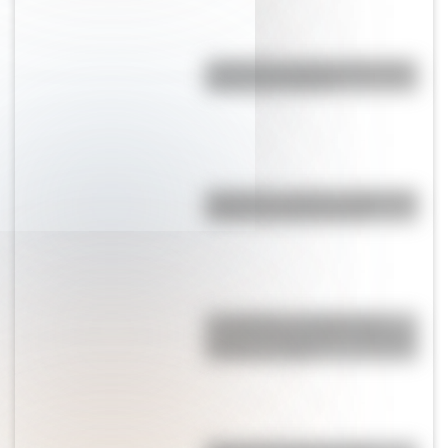
¿Cómo es y dónde está la casa
natal de San Martín?
Argentina: ¿cuál es el origen del
nombre de nuestro país?
Los Quilmes, el pueblo que
resistió la dominación española
durante un siglo