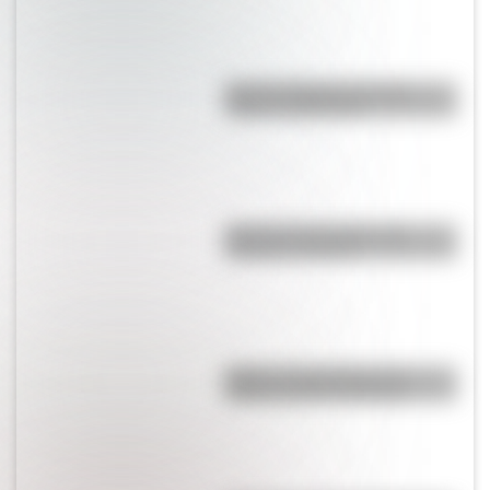
Bandera Wiphala: historia,
origen y significado
Bandera de Ecuador para
colorear e imprimir
Brujas: curiosidades de la
icónica ciudad de Bélgica