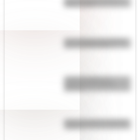
término "piola"
Las 12 máximas de San Martín
para su hija Merceditas
¿Cuál es el origen y el
significado de la palabra
gaucho?
¿Cuál es el origen de la palabra
“carajo”?