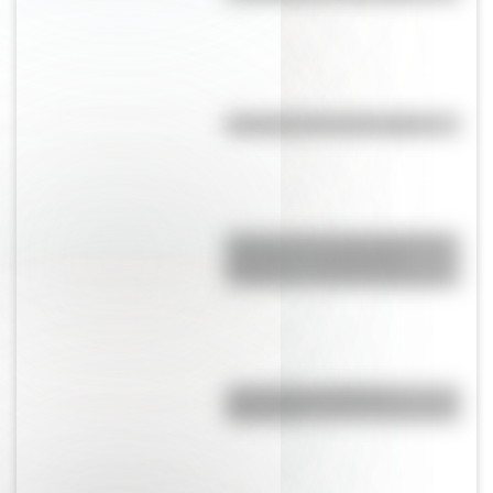
Efemérides del 10 de agosto
Historia de la red ferroviaria de
Argentina: construcción,
desarrollo y desmantelamiento
¿Es el Truco realmente
argentino?