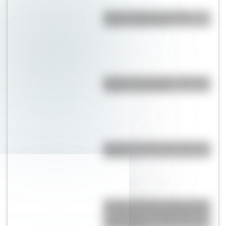
Bandera Wiphala: historia,
origen y significado
Bandera de Corrientes: historia,
origen y significado
Bandera de Chile para colorear e
imprimir
Aquilea: la desconocida ciudad
de Italia que tiene 2.200 años de
antigüedad y es Patrimonio de