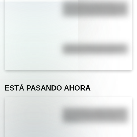
17 de agosto: actividades y
secuencias didácticas de primer
y segundo ciclo de primaria
¿Cuál es la diferencia entre un
calendario y un almanaque?
ESTÁ PASANDO AHORA
San Cayetano: ¿quién fue y por
qué es el santo del pan y el
trabajo?