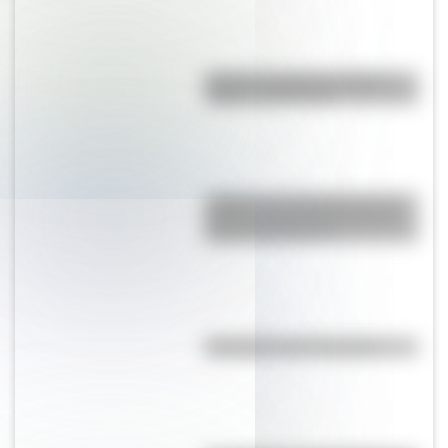
Bandera de Bolivia: historia,
origen y significado
¿Sabías que Argentina tuvo la
torre de comunicaciones más
alta de Sudamérica?
Efemérides del 7 de agosto