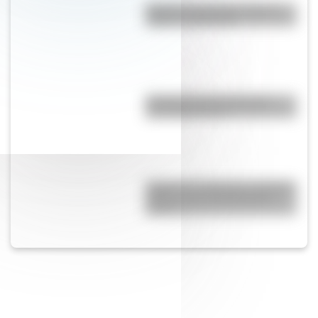
Bandera de Canadá: historia,
origen y significado
Día Nacional del Inmigrante:
¿por qué es hoy?
Yaganes (o Yámanas): ¿Quiénes
fueron y qué características
tenían?