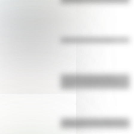
para niños
Efemérides del 6 de agosto
Efemérides: tres cosas que
pasaron en Argentina un 7 de
agosto
¿Sabías cómo fue la infancia de
San Martín?