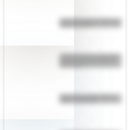
Cruce de los Andes: 5 datos que
quizás no sabías
¿Cómo percibía la enfermedad y
la muerte el pueblo originario
Toba o Qom?
Bandera de La Rioja: historia,
origen y significado