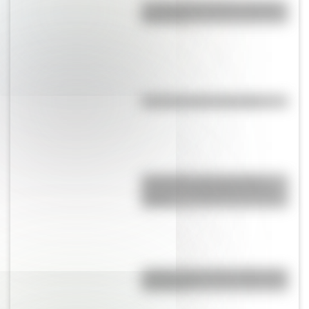
La vida de San Martín contada
para niños
Efemérides del 6 de agosto
Efemérides: tres cosas que
pasaron en Argentina un 7 de
agosto
¿Sabías cómo fue la infancia de
San Martín?