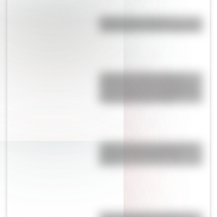
El primer tren solar de
Latinoamérica está en Argentina
¿Cómo se vería el mapa de
Argentina si solo incluyera las
13 provincias que declararon la
independencia en 1816?
¿Sabés cuál es el origen de la
expresión “No dar pie con
bola”?
Conocé la historia detrás del