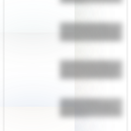
la Humanidad
17 de agosto: descargá la
secuencia didáctica imprimible
sobre José de San Martín para
tus alumnos de Segundo Ciclo
17 de Agosto: descargá la
secuencia didáctica imprimible
sobre José de San Martín con
actividades para Primer Ciclo
¿Qué son las figuras
geométricas? Una guía fácil
para entenderlas y conocer los
distintos tipos