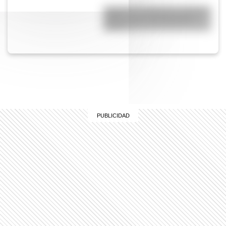
Yaganes (o Yámanas): ¿Quiénes
fueron y qué características
tenían?