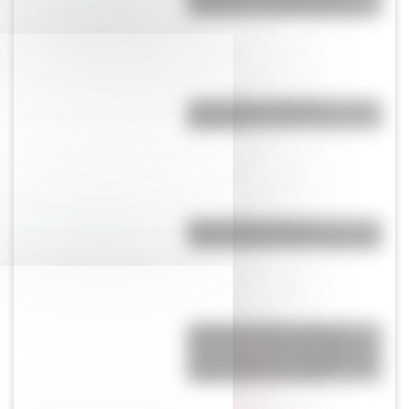
desarrollo y desmantelamiento
¿Es el Truco realmente
argentino?
El primer tren solar de
Latinoamérica está en Argentina
¿Cómo se vería el mapa de
Argentina si solo incluyera las
13 provincias que declararon la
independencia en 1816?