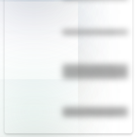
Efemérides del 7 de agosto
17 de agosto: actividades y
secuencias didácticas de primer
y segundo ciclo de primaria
¿Cuál es la diferencia entre un
calendario y un almanaque?