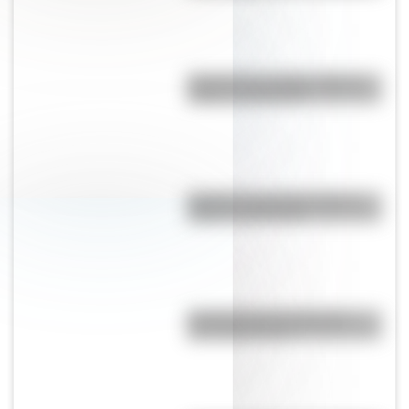
Bandera de La Rioja: historia,
origen y significado
Bandera de Canadá: historia,
origen y significado
Día Nacional del Inmigrante:
¿por qué es hoy?