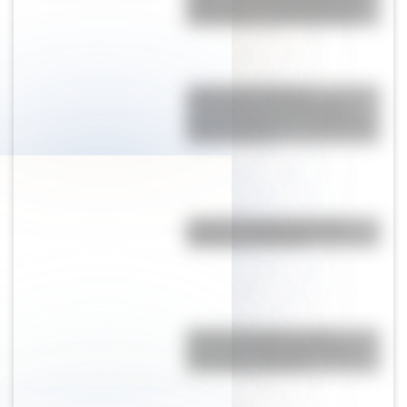
sobre José de San Martín con
actividades para Primer Ciclo
¿Qué son las figuras
geométricas? Una guía fácil
para entenderlas y conocer los
distintos tipos
¿Cual es la diferencia entre
aguaviva y medusa?
Antonio Gasalla: los tres
personajes más famosos del
humorista argentino