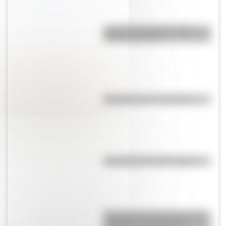
¿Cuál es la diferencia entre
Estado y Nación?
Efemérides del 7 de agosto
Efemérides del 10 de agosto
Historia de la red ferroviaria de
Argentina: construcción,