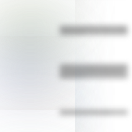
Bandera de Bolivia: historia, origen
y significado
¿Sabías que Argentina tuvo la torre
de comunicaciones más alta de
Sudamérica?
Efemérides del 7 de agosto