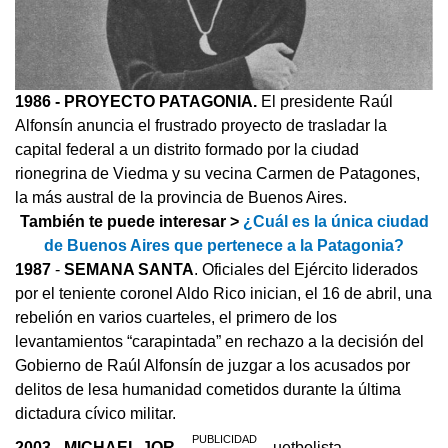
1986
- PROYECTO PATAGONIA.
El presidente Raúl
Alfonsín anuncia el frustrado proyecto de trasladar la
capital federal a un distrito formado por la ciudad
rionegrina de Viedma y su vecina Carmen de Patagones,
la más austral de la provincia de Buenos Aires.
También te puede interesar >
¿Cuál es la única ciudad
de Buenos Aires que pertenece a la Patagonia?
1987
-
SEMANA SANTA
. Oficiales del Ejército liderados
por el teniente coronel Aldo Rico inician, el 16 de abril, una
rebelión en varios cuarteles, el primero de los
levantamientos “carapintada” en rechazo a la decisión del
Gobierno de Raúl Alfonsín de juzgar a los acusados por
delitos de lesa humanidad cometidos durante la última
dictadura cívico militar.
2003
-
MICHAEL JORDAN.
El basquetbolista