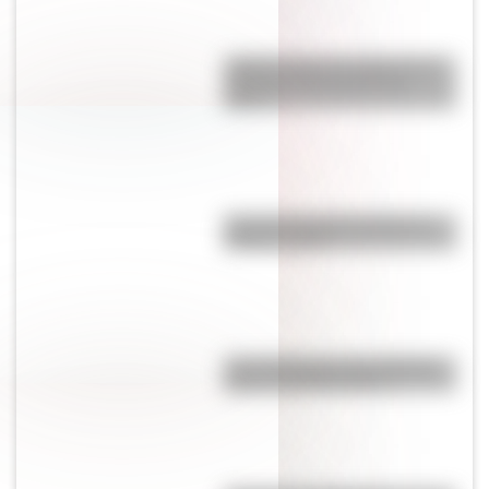
¿Sabés cuál es el origen de la
expresión “No dar pie con
bola”?
Conocé la historia detrás del
término "piola"
Las 12 máximas de San Martín
para su hija Merceditas