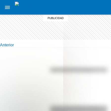
Anterior
Efemérides del 7 de agosto
La vida de San Martín contada