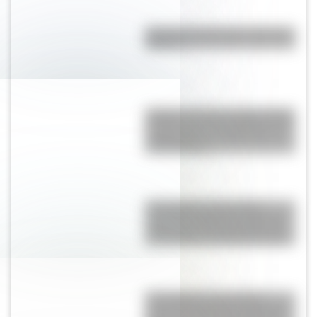
Bandera de Chile para colorear e
imprimir
Aquilea: la desconocida ciudad
de Italia que tiene 2.200 años de
antigüedad y es Patrimonio de
la Humanidad
17 de agosto: descargá la
secuencia didáctica imprimible
sobre José de San Martín para
tus alumnos de Segundo Ciclo
17 de Agosto: descargá la
secuencia didáctica imprimible