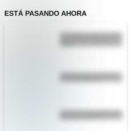
ESTÁ PASANDO AHORA
San Cayetano: ¿quién fue y por
qué es el santo del pan y el
trabajo?
¿Por qué la Ruta 40 es la más
famosa de Argentina?
¿Por qué los lagos pueden tener
agua dulce o salada?