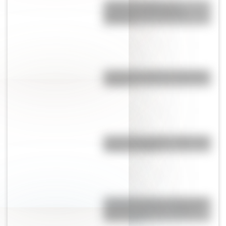
¿Cuál es el origen y el
significado de la palabra
gaucho?
¿Cuál es el origen de la palabra
“carajo”?
Cruce de los Andes: 5 datos que
quizás no sabías
¿Cómo percibía la enfermedad y
la muerte el pueblo originario
Toba o Qom?