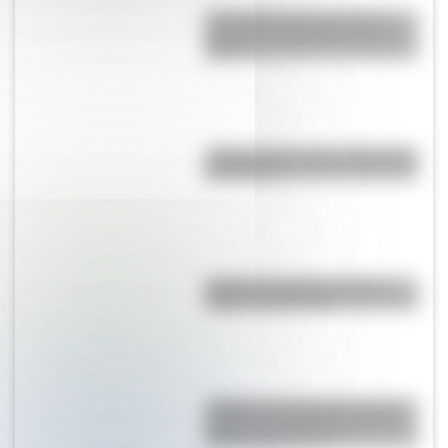
Efemérides: tres cosas que
pasaron en Argentina un 7 de
agosto
¿Sabías cómo fue la infancia de
San Martín?
Bandera de Bolivia: historia,
origen y significado
¿Sabías que Argentina tuvo la
torre de comunicaciones más
alta de Sudamérica?