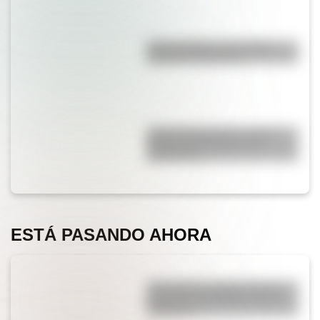
Duda resuelta: ¿es el Truco
realmente argentino?
José de San Martín: conocé
dónde nació el prócer de
Sudamérica
ESTÁ PASANDO AHORA
¿Por qué los cordones tienen
una punta de plástico en sus
extremos?