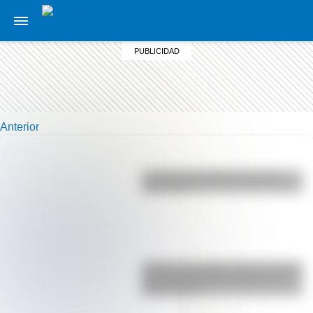
Anterior
La vida de San Martín contada
para niños
¿Sabías que Argentina tuvo la torre
de comunicaciones más alta de
Sudamérica?