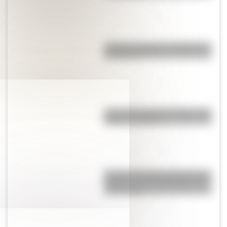
¿Cuál es el origen y significado
de "Cipayo"?
Cruce de los Andes: 5 datos que
quizás no sabías
Quokka: el animal "más feliz del
mundo" es un marsupial y vive
en Australia