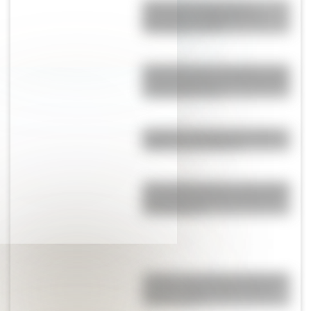
Cómo fue el viaje de los
diputados al Congreso de
Tucumán en 1816
Efemérides del 7 de agosto: tres
cosas que pasaron en Argentina
un día como hoy
Canguro: ¿conocés el curioso
origen de su nombre?
¿Por qué Mendoza es una de las
provincias con más terremotos
de Argentina?
¿Sabías que antes las personas
dormían todas juntas en una
misma cama?