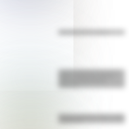
Efemérides del 7 de agosto
La gran hazaña del Cruce de los
Andes: el primer paso de San
Martín para liberar medio
continente
Bandera de Bolivia: historia, origen
y significado