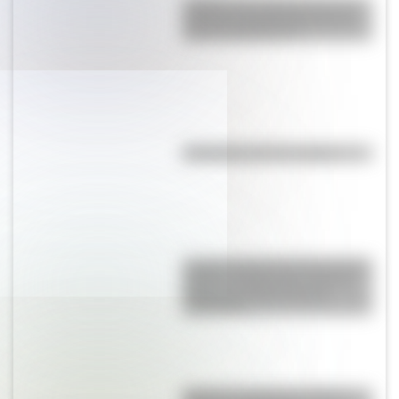
¿Sabías que Argentina tuvo la
torre de comunicaciones más
alta de Sudamérica?
Efemérides del 7 de agosto
La gran hazaña del Cruce de los
Andes: el primer paso de San
Martín para liberar medio
continente
Bandera de Bolivia: historia,