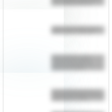
Segunda Guerra Mundial
¿Sabías que San Martín vivió
mucho tiempo en España?
Cuerpo humano: toda la
información del sistema
nervioso autónomo y un
material descargable
Conocé a Mariano Moreno, el
secretario de la Primera Junta en
la Revolución de Mayo