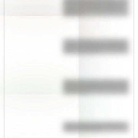
mansión de Estados Unidos se
convirtió en un Hito Histórico
Nacional?
Amores históricos: conocé las
historias de amor entre Enrique
VIII y sus esposas
Moby Dick, el gran clásico de la
literatura infantil para que lo leas
con tus hijos
¿Qué países tienen soberanía
sobre la Antártida?