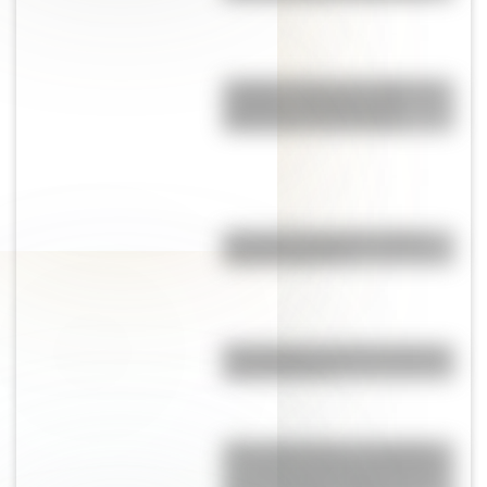
Y griega: cuál es su origen, su
verdadero nombre y sus
diferencias con la i latina
¿Por qué los espejos reflejan
nuestra imagen?
Pila eléctrica: quién la inventó y
cómo funciona
"Seis Triple Ocho": el batallón
de mujeres afroamericanas que
salvó a Estados Unidos en la