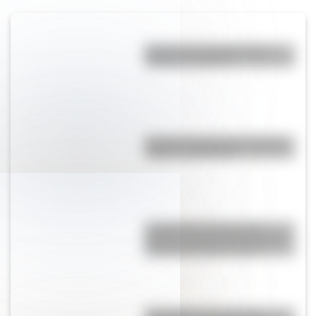
Bandera de Guatemala para
colorear e imprimir
Bandera de Argentina: historia,
origen y significado
La Manzana de las Luces:
historia y secretos del corazón
colonial de Buenos Aires
Graceland: ¿por qué esta