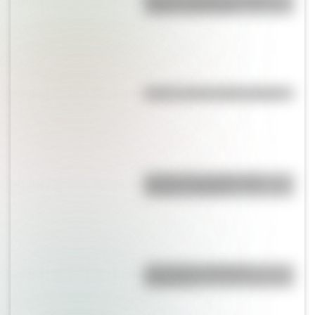
origen y significado
Kollas: ¿cómo y dónde vivían?
Bandera de Ecuador para
colorear e imprimir
¿Es el Truco realmente
argentino?