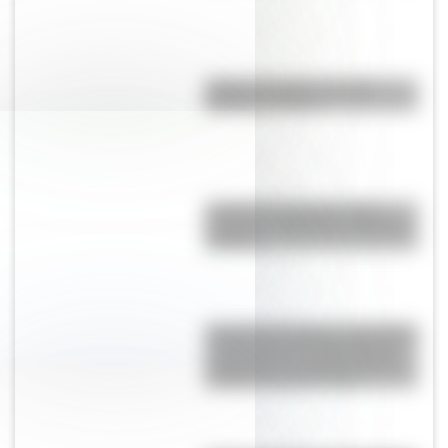
Partido del Siglo: ¿en qué
Mundial se jugó?
¿Cuál es la diferencia entre
Turnpike y Highway en Estados
Unidos?
Catedral de Chartres: la histórica
construcción del siglo XII que
sorprende con sus 113 metros
de altura al sur de París