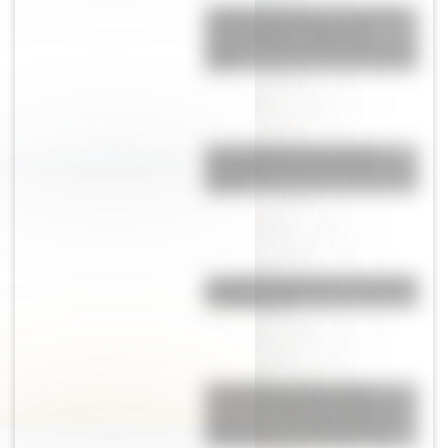
Castillo de Carlos V, la fortaleza
impenetrable de Italia que
resiste al paso del tiempo desde
1539
Una infografía descargable
imperdible sobre el Cruce de los
Andes
¿Cuál fue la primera universidad
de Argentina?
17 de Agosto: descargá la
secuencia didáctica imprimible
sobre José de San Martín con
actividades para Primer Ciclo