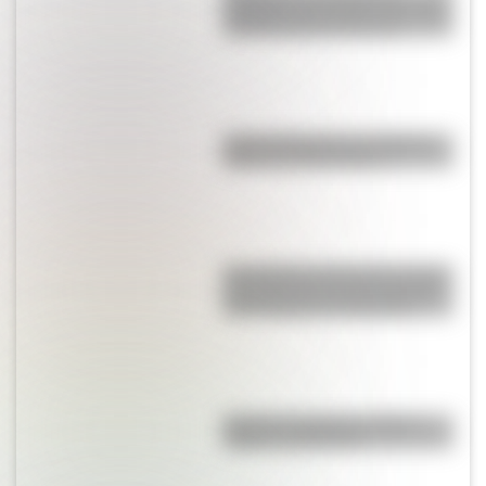
habilidad que ayuda a los niños
a pensar antes de actuar
Parque Ibirapuera, el "Central
Park" de Latinoamérica
San Clemente del Tuyú: conocé
la historia de una de las playas
más visitadas de Argentina
Bandera de Bolivia: historia,
origen y significado