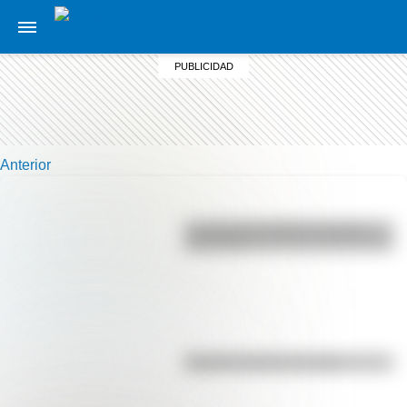
Anterior
La vida de San Martín contada
para niños
El punto, la recta y el plano