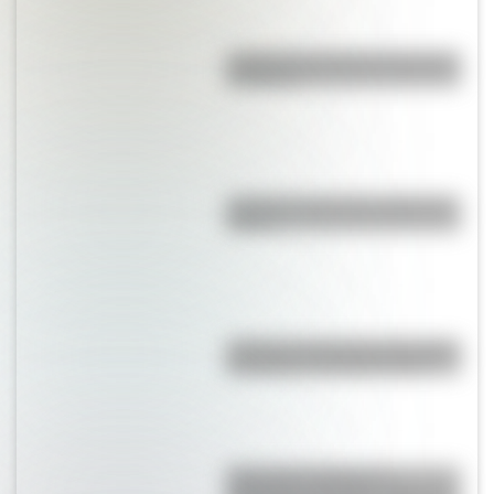
¿Cuál es la ciudad más calurosa
de África?
¿Cuál es el país más grande de
África?
¿Cómo se decide dónde termina
un océano y comienza otro?
Secuencias Didácticas
Imprimibles Multiárea sobre “La