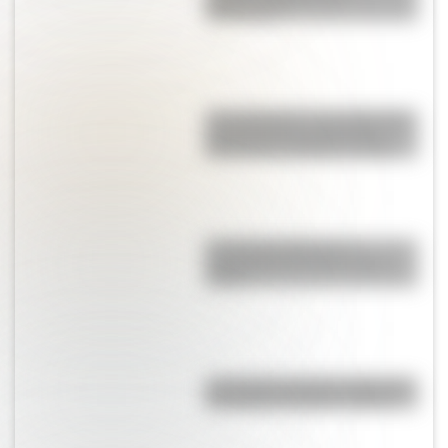
soberanía?
“Los chasquis”, un cuento que
transcurre en los días de la
Revolución de Mayo de 1810
La historia detrás de la
preparación del Cruce de los
Andes
¿Conocías la faceta artística de
San Martín durante su retiro?