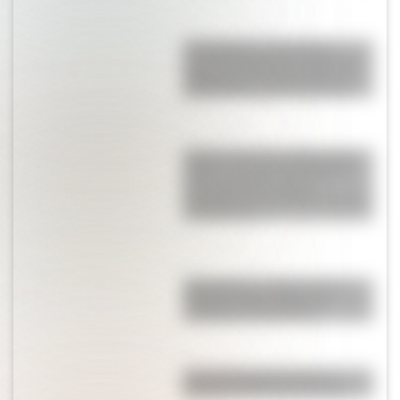
17 de Agosto: descargá la
secuencia didáctica imprimible
sobre José de San Martín con
actividades para Primer Ciclo
Cuento sobre San Martín para
niños: “La fuga de Remedios”,
una historia de cuando
Remedios de Escalada conoció
al Libertador
Matemáticas e Historia en la
escuela: claves para una
enseñanza innovadora
Seis países que tienen su
bandera verde, roja y blanca