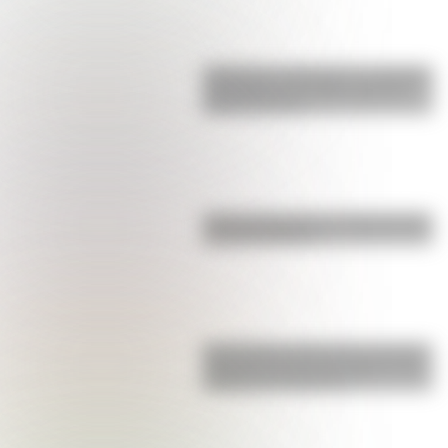
Inhibición conductual: la habilidad
que ayuda a los niños a pensar
antes de actuar
Parque Ibirapuera, el "Central Park"
de Latinoamérica
San Clemente del Tuyú: conocé la
historia de una de las playas más
visitadas de Argentina