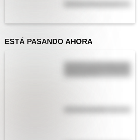
Efemérides del 5 de agosto
ESTÁ PASANDO AHORA
Efemérides del 6 de agosto: tres
cosas que pasaron en Argentina
un día como hoy
¿El té tiene cafeína?