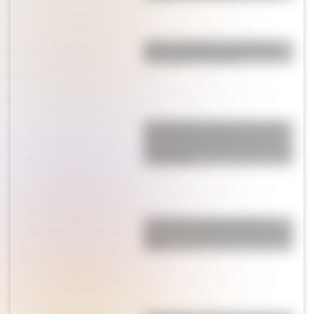
Pizza: ¿cuáles son los países
con mayor consumo?
El verdadero origen de "idiota":
qué significaba realmente en la
Antigua Grecia (y por qué no era
un insulto)
¿Cuál es la única bandera en
todo el mundo que tiene el color
rosa?