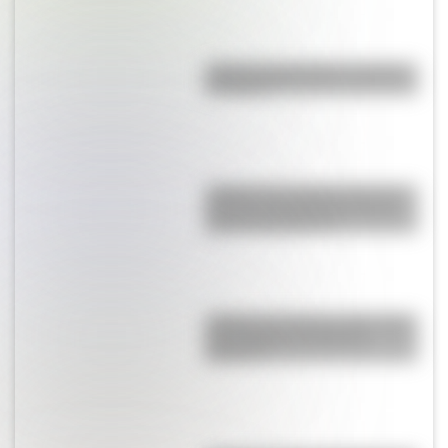
¿Qué es el geringoso y cuál es
su origen?
¿Sabías que Argentina tuvo la
torre de comunicaciones más
alta de Sudamérica?
¿Sabías que Buenos Aires tiene
una columna del Imperio
Romano?