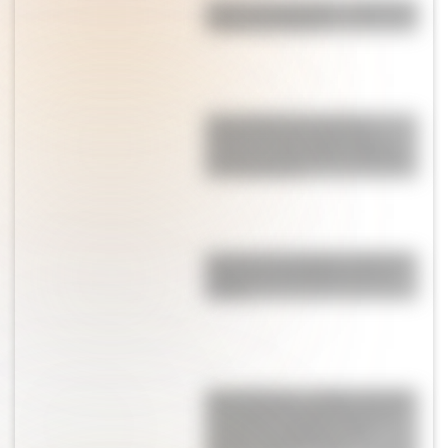
"Cero a la izquierda": ¿cuál es el
origen de la frase?
Abd Al-Rahman Al Sufi: el
astrónomo persa que fue el
primero en describir la Galaxia
de Andrómeda
Conocé a las mujeres detrás de
la Bandera del Ejército de los
Andes
Islas Malvinas: ¿Cuáles son los
antecedentes históricos de la
ocupación británica y del
reclamo argentino de