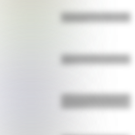
Bandera de Bolivia: historia, origen
y significado
¿Qué es el geringoso y cuál es su
origen?
¿Sabías que Argentina tuvo la torre
de comunicaciones más alta de
Sudamérica?