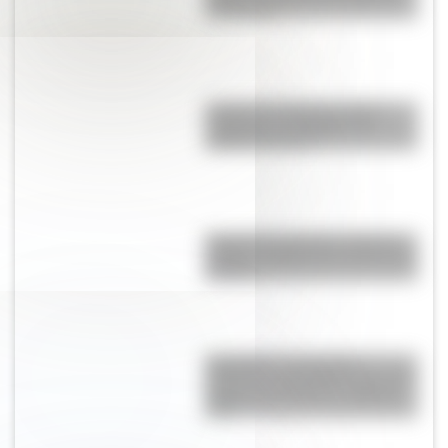
en Europa?
¿Cuál es la diferencia entre
"highway" y "freeway" en
Estados Unidos?
Catedral de Helsinki: historia y
detalles inéditos de un ícono de
Europa
San Martín: secuencias
didácticas imprimibles del 17 de
agosto para primer y segundo
ciclo