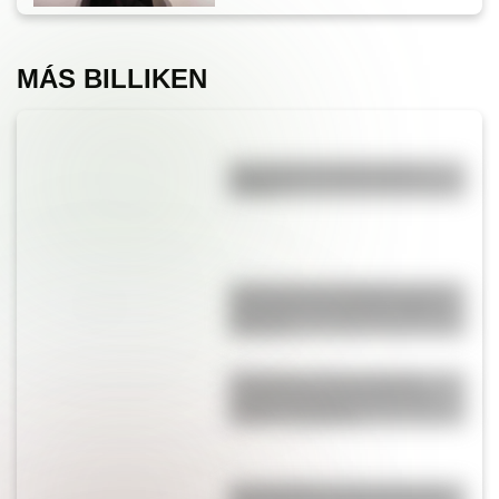
MÁS BILLIKEN
¿La col es lo mismo que la
coliflor?
¿Cómo se veía Argentina en el
siglo XIX? Un mapa de 1887 lo
muestra
Tsunami en Tonga: dónde
queda este país y qué es un
volcán submarino
Los semáforos para personas