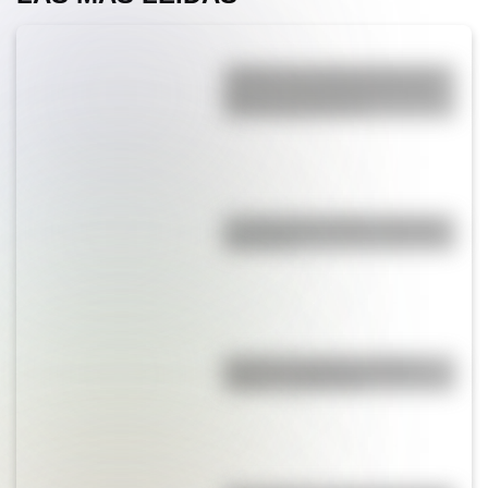
¿Sabías que Argentina tuvo la
torre de comunicaciones más
alta de Sudamérica?
La vida de San Martín contada
para niños
Bandera de Bolivia: historia,
origen y significado