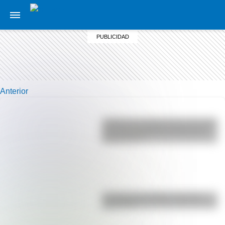
Anterior
¿Sabías que Argentina tuvo la torre
de comunicaciones más alta de
Sudamérica?
La vida de San Martín contada
para niños