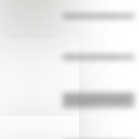
Efemérides del 5 de agosto
El punto, la recta y el plano
Inhibición conductual: la habilidad
que ayuda a los niños a pensar
antes de actuar