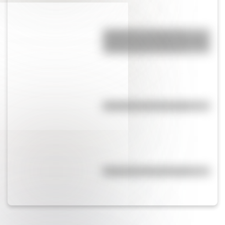
Inhibición conductual: la
habilidad que ayuda a los niños
a pensar antes de actuar
Efemérides del 6 de agosto
Efemérides del 6 de agosto