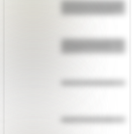
San Clemente del Tuyú: conocé
la historia de una de las playas
más visitadas de Argentina
¿Sabías que Buenos Aires tiene
una columna del Imperio
Romano?
Efemérides del 5 de agosto
El punto, la recta y el plano