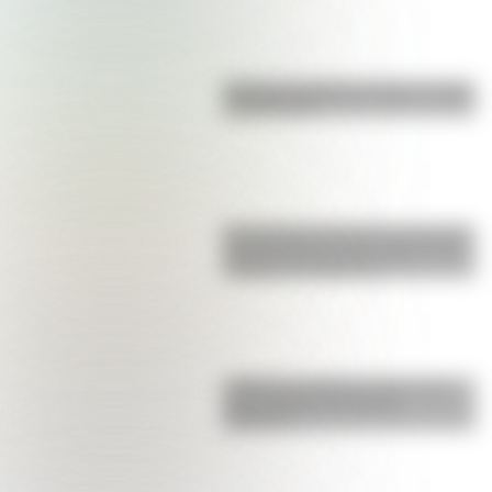
Bandera de Bolivia: historia, origen
y significado
San Clemente del Tuyú: conocé la
historia de una de las playas más
visitadas de Argentina
¿Sabías que Buenos Aires tiene
una columna del Imperio
Romano?