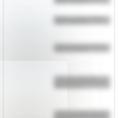
colorear e imprimir
Bandera de España: historia,
origen y significado
Bandera de Ecuador: historia,
origen y significado
La Mazorca: qué fue esta
organización vinculada a Juan
Manuel de Rosas
¿Cuándo se organizó el primer
partido de fútbol de Argentina