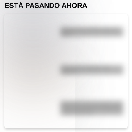
ESTÁ PASANDO AHORA
¿Por qué las estrellas parecen
titilar?
¿Por qué las lágrimas son
saladas?
Efemérides del 6 de agosto: tres
cosas que pasaron en Argentina
un día como hoy