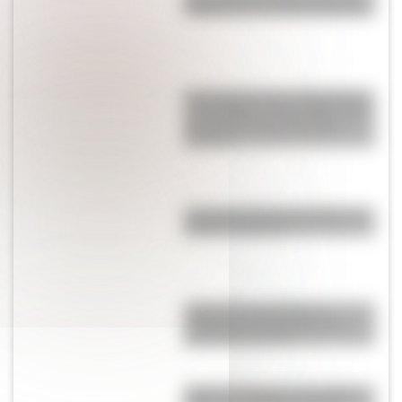
ciegas son un invento argentino
Los cuadros que acompañaron
a San Martín en los últimos días
de su vida y que el general
adoraba
La jeringa autodescartable, un
invento argentino
¿Dónde se encuentra el
cementerio de aviones más
grande del mundo?
Viaje en el tiempo: las mejores