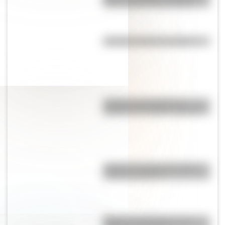
fotos de la Rosario antigua
¿Cuándo surgió la rayuela?
¿Cuál es la traducción al
español del nombre "Donald"?
¿Cuál es el origen de la frase
"enterrar el pico"?
Bandera de Nicaragua para