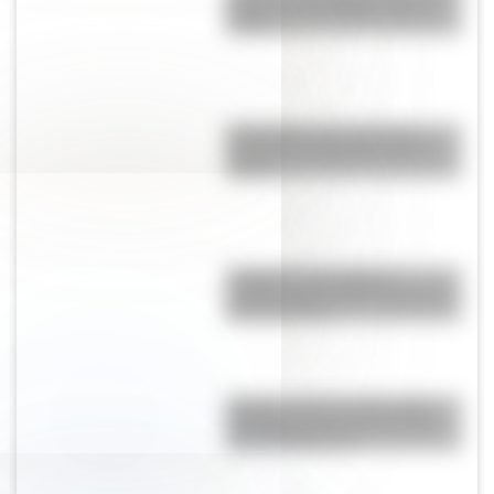
la Bandera del Ejército de los
Andes
Efemérides: tres cosas que
pasaron en Argentina un 6 de
agosto
Lunfardo: qué palabras
cotidianas nos dejó la jerga del
Río de la Plata
Yungas: la selva entre nubes
que representa un tesoro del
norte de Argentina