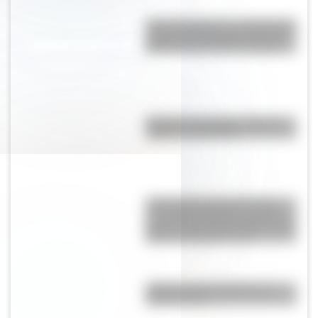
“Ojo del Sahara”: una misteriosa
estructura geológica que solo
puede verse desde el espacio
Bandera de Uruguay: historia,
origen y significado
17 de agosto para docentes:
secuencias didácticas sobre el
general José de San Martín para
primer y segundo ciclo
¿Qué son los continentes y
cuántos hay?