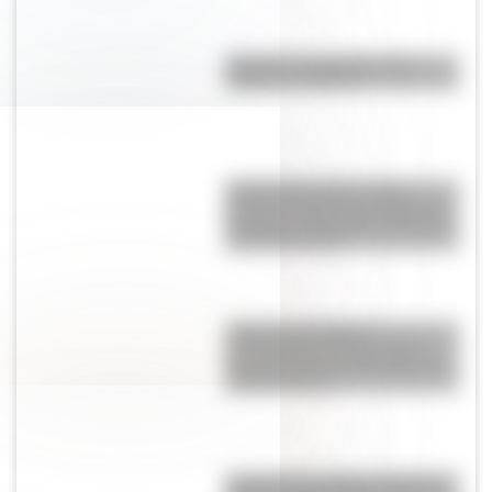
Bandera de Argentina para
colorear e imprimir
Actividades para el 17 de
agosto: secuencias didácticas
de primer y segundo ciclo para
descargar gratis
¿Qué son las figuras
geométricas? Una guía fácil
para entenderlas y conocer los
distintos tipos
Conocé a las mujeres detrás de