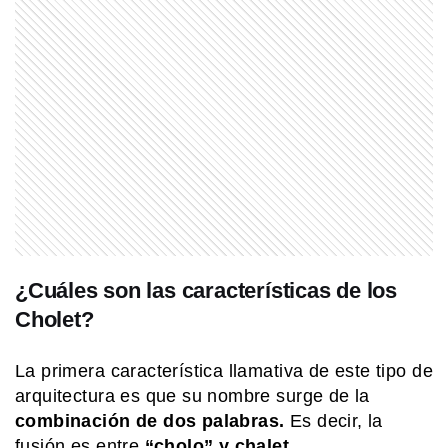
SABER MAS
¿Por qué los perros dan vueltas antes
de dormir?
MI PAIS
¿Cuándo es el Día de los Abuelos en
Argentina?
NATURALEZA
¿Cuáles son las características de los
El secreto del albatros para volar
miles de kilómetros casi sin aletear
Cholet?
La primera característica llamativa de este tipo de
COMUNIDAD EDUCATIVA
arquitectura es que su nombre surge de la
¿Cómo se hace una infografía clara y
atractiva?
combinación de dos palabras.
Es decir, la
fusión es entre
“cholo” y chalet.