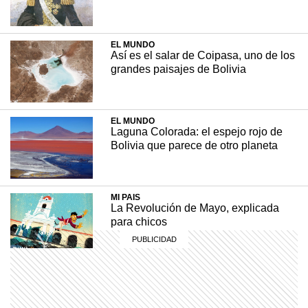
Son construcciones con más de tres niveles,
que suelen construirse en las regiones
andinas de Bolivia y se destacan por sus
EL MUNDO
coloridos diseños.
Así es el salar de Coipasa, uno de los
grandes paisajes de Bolivia
+ INTERESANTE
27 noviembre, 2022
EL MUNDO
Laguna Colorada: el espejo rojo de
Bolivia que parece de otro planeta
MI PAIS
La Revolución de Mayo, explicada
para chicos
COMUNIDAD EDUCATIVA
Crianza 2.0: la literatura infantil y
cómo fomentarla en las casas y