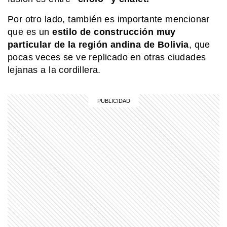
Por otro lado, también es importante mencionar
MI PAIS
¡Soberanía en un clic! El argentino
que es un
estilo de construcción muy
que creó una app para sentir las
particular de la región andina de Bolivia
, que
Malvinas más cerca
pocas veces se ve replicado en otras ciudades
lejanas a la cordillera.
MI PAIS
Conocé el nombre completo de
Manuel Belgrano
EL MUNDO
Todos bajo un mismo techo: así es
Begich Towers, el edificio que lo tiene
todo
MI PAIS
Cementerio El Salvador: el histórico
sitio patrimonial de Rosario que
sorprende por su arte y su memoria