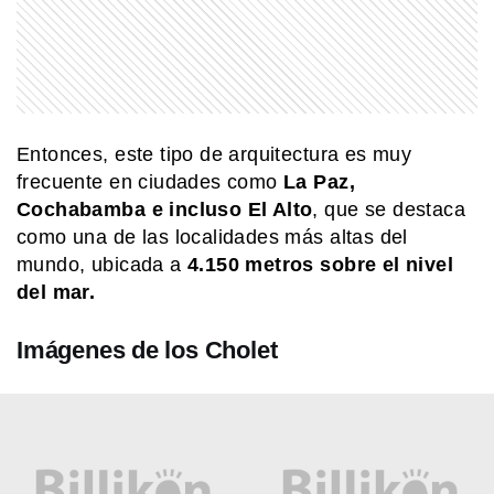
HISTORIA
Querido Mariano Moreno: estas son
las cartas de amor que Guadalupe
Cuenca, su esposa, le escribió luego
de su partida
SABER MAS
Entonces, este tipo de arquitectura es muy
Beneficios de la leche: un alimento
frecuente en ciudades como
La Paz,
que va más allá de la infancia
Cochabamba e incluso El Alto
, que se destaca
como una de las localidades más altas del
mundo, ubicada a
4.150 metros sobre el nivel
EL MUNDO
Barbican Estate: el complejo de
del mar.
Londres que parece una ciudad
dentro de la ciudad
Imágenes de los Cholet