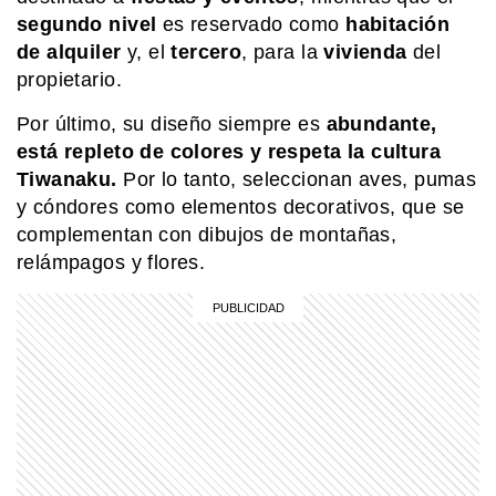
segundo nivel
es reservado como
habitación
COMUNIDAD EDUCATIVA
de alquiler
y, el
tercero
, para la
vivienda
del
Crianza 2.0: qué son las vacunas y
por qué son importantes desde la
propietario.
primera infancia
Por último, su diseño siempre es
abundante,
está repleto de colores y respeta
la cultura
PERSONAS
Luis Monti: el futbolista que vistió la
Tiwanaku.
Por lo tanto, seleccionan aves, pumas
camiseta de Argentina e Italia y pasó
y cóndores como elementos decorativos, que se
a la historia como el único jugador en
complementan con dibujos de montañas,
disputar dos finales de Copa del
relámpagos y flores.
Mundo
SABER MAS
Mar, golfo, bahía y estrecho: ¿cómo se
diferencian?
EL MUNDO
Martín pescador oriental: el pájaro
diminuto que sorprende con sus
colores