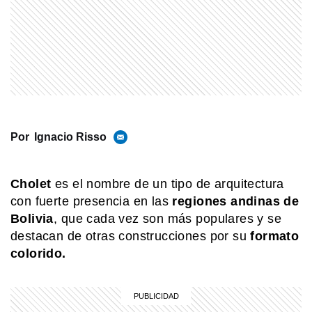
escuelas
MI PAIS
24 de junio: ¿Por qué es uno de los
días más "argentinos" que existe?
MI PAIS
Paso de San Francisco: el impactante
Por
Ignacio Risso
cruce argentino que está a más de
4.700 metros
Cholet
es el nombre de un tipo de arquitectura
MI PAIS
con fuerte presencia en las
regiones andinas de
Existe un pueblo argentino en Salta
Bolivia
, que cada vez son más populares y se
que solo se puede visitar por vía
destacan de otras construcciones por su
formato
terrestre si pasás por Bolivia
colorido.
NATURALEZA
El secreto del albatros para volar
miles de kilómetros casi sin aletear