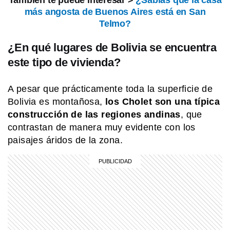
También te puede interesar >
¿Sabías que la casa
más angosta de Buenos Aires está en San
COMUNIDAD EDUCATIVA
¿Cómo se hace una infografía clara y
Telmo?
atractiva?
¿En qué lugares de Bolivia se encuentra
este tipo de vivienda?
SABER MAS
¿Por qué tenemos la costumbre de
A pesar que prácticamente toda la superficie de
taparnos la boca al bostezar?
Bolivia es montañosa,
los Cholet son una típica
construcción de las regiones andinas
, que
contrastan de manera muy evidente con los
MI PAIS
¿Sabías que Manuel Belgrano era
paisajes áridos de la zona.
descendiente de italianos?
INTERESANTE
¿Qué pasa con los envases después
de usarlos? La experiencia que
enseña a darles una segunda vida