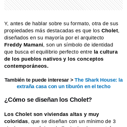
MI PAIS
¿Cuándo y dónde nació José de San
Martín?
Y, antes de hablar sobre su formato, otra de sus
propiedades más destacadas es que los
Cholet
,
diseñados en su mayoría por el arquitecto
MI PAIS
Freddy Mamani
, son un símbolo de identidad
Conocé el nombre completo de
que busca el equilibrio perfecto entre
la cultura
Manuel Belgrano
de los pueblos nativos y los conceptos
contemporáneos.
MI PAIS
¿Sabías que Manuel Belgrano era
También te puede interesar >
The Shark House: la
descendiente de italianos?
extraña casa con un tiburón en el techo
¿Cómo se diseñan los Cholet?
EL MUNDO
Canal de Panamá: la obra que dividió
Los Cholet son viviendas altas y muy
un país y unió dos océanos
coloridas
, que se diseñan con un mínimo de 3