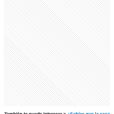
HISTORIA
La historia de The Jazz Singer, la
primera película sonora del cine
COMUNIDAD EDUCATIVA
Crianza 2.0: la literatura infantil y
cómo fomentarla en las casas y
escuelas
SABER MAS
¿Qué significa cuando los perros se
ponen panza arriba?
SABER MAS
Una banana pegada en la pared: la
obra de arte que se vendió por 6
millones de dólares