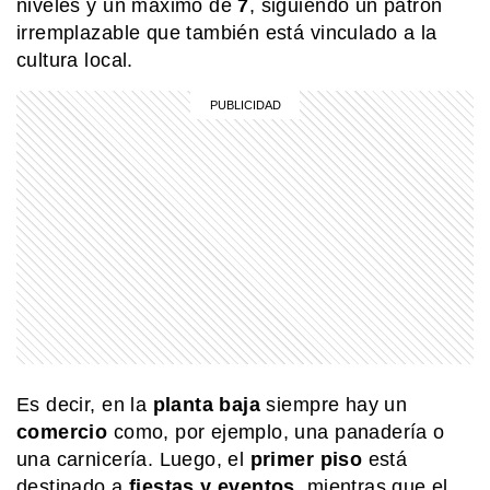
niveles y un máximo de
7
, siguiendo un patrón
irremplazable que también está vinculado a la
EL MUNDO
Barbican Estate: el complejo de
cultura local.
Londres que parece una ciudad
dentro de la ciudad
SABER MAS
Beneficios de la leche: un alimento
que va más allá de la infancia
MI PAIS
Existe un pueblo argentino en Salta
que solo se puede visitar por vía
terrestre si pasás por Bolivia
Es decir, en la
planta baja
siempre hay un
MI PAIS
24 de junio: la increíble coincidencia
comercio
como, por ejemplo, una panadería o
entre Fangio y Sabato
una carnicería. Luego, el
primer piso
está
destinado a
fiestas y eventos
, mientras que el