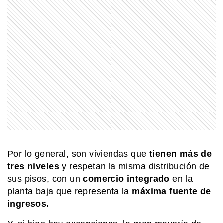
SABER MAS
Mar, golfo, bahía y estrecho: ¿cómo se
diferencian?
COMUNIDAD EDUCATIVA
Crianza 2.0: la literatura infantil y
cómo fomentarla en las casas y
escuelas
SABER MAS
¿Por qué bostezamos y por qué se
Por lo general, son viviendas que
tienen más de
contagia?
tres niveles
y respetan la misma distribución de
sus pisos, con un
comercio integrado
en la
planta baja que representa la
máxima fuente de
SABER MAS
¿Qué diferencia hay entre una
ingresos.
península y un istmo?