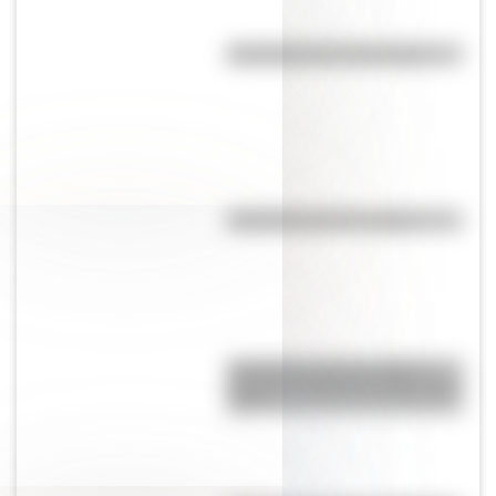
Efemérides del 21 de agosto
Efemérides del 7 de agosto
Efemérides del 6 de agosto:
¿quiénes nacieron un día como
hoy?