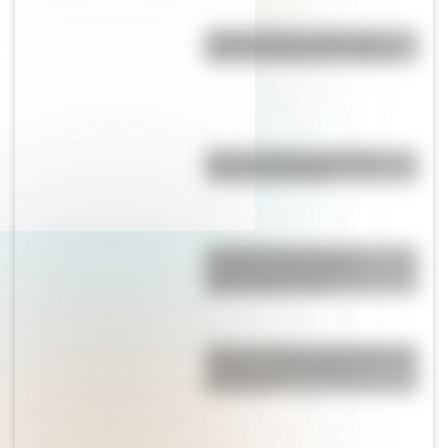
¿Cuánto mide el edificio de
madera más alto del mundo?
Mascota del Mundial 1978:
cómo fue Gauchito
La historia detrás de la
composición del Himno
Nacional Argentino
Existe un pueblo alemán cuyas
paredes están llenas de
diamantes