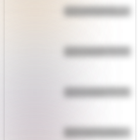
¿Cuál es la traducción al
español del nombre "Donald"?
¿Cuál es la montaña más alta de
América del Norte?
¿Cómo es y dónde está la casa
natal de San Martín?
Bandera de Estados Unidos:
historia, origen y significado