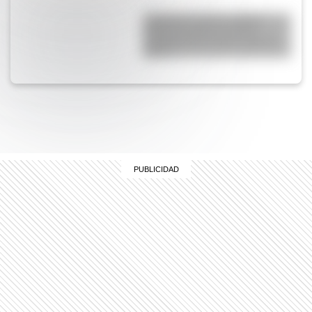
¿Cuál fue el primer satélite
artificial puesto en órbita
alrededor de la Tierra y qué le
pasó?