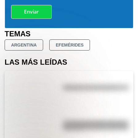
TEMAS
ARGENTINA
EFEMÉRIDES
LAS MÁS LEÍDAS
Efemérides del 5 de agosto
La vida de San Martín contada
para niños