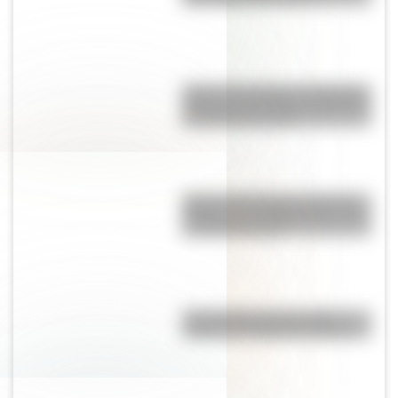
Peñón de Guatapé: la fantástica
piedra de Colombia que tiene de
65 millones de años
Palacio San Miguel, una de las
tiendas más emblemáticas de la
sociedad porteña
"No le pidas peras al olmo":
¿cuál es el origen de la frase?