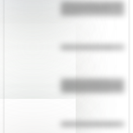
¿Sabías que Buenos Aires tiene
una columna del Imperio
Romano?
El punto, la recta y el plano
Inhibición conductual: la
habilidad que ayuda a los niños
a pensar antes de actuar
¿Qué es la línea del Ecuador?