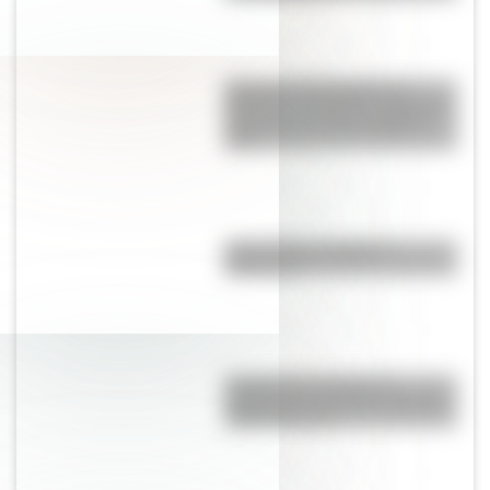
Historia y curiosidades de
Panambí: el hermoso pueblo de
Misiones que hoy cumple 87
años
¿Es el Truco realmente
argentino?
Canción de tomar el té:
significado y el curioso término
"plato timorato"