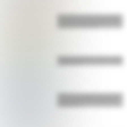
San Clemente del Tuyú: conocé la
historia de una de las playas más
visitadas de Argentina
Bandera de Bolivia: historia, origen
y significado
¿Sabías que Argentina tuvo la torre
de comunicaciones más alta de
Sudamérica?