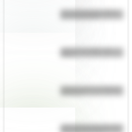
¿Por qué el hornero es el Ave
Nacional Argentina?
¿Qué son los prefijos y los
sufijos?
Caligrama: qué es, su historia y
sus autores
¿Qué velocidad alcanza el perro
más rápido del mundo?