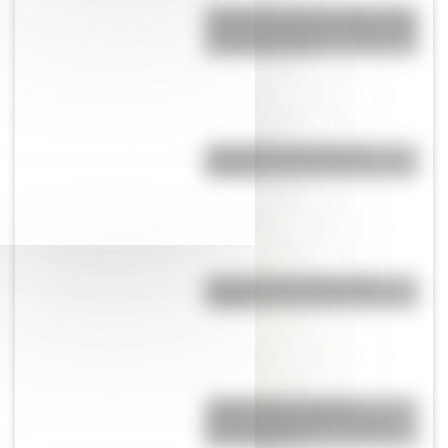
Efemérides del 5 de agosto: tres
cosas que pasaron en Argentina
un día como hoy
¿Por qué los ríos forman
curvas?
¿La col es lo mismo que la
coliflor?
¿Sabías que el nombre
argentino de varón más largo
tiene 52 letras?