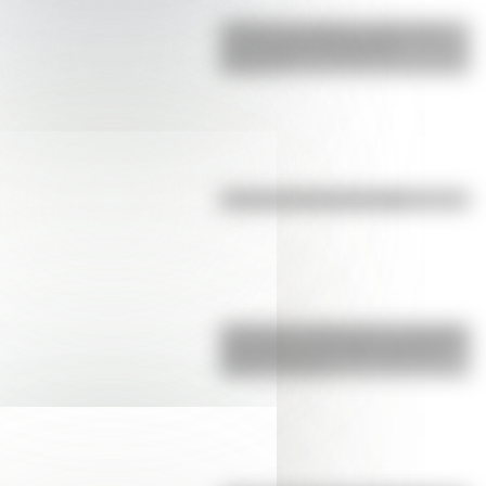
¿Sabías que Buenos Aires tiene
una columna del Imperio
Romano?
El punto, la recta y el plano
Inhibición conductual: la habilidad
que ayuda a los niños a pensar
antes de actuar