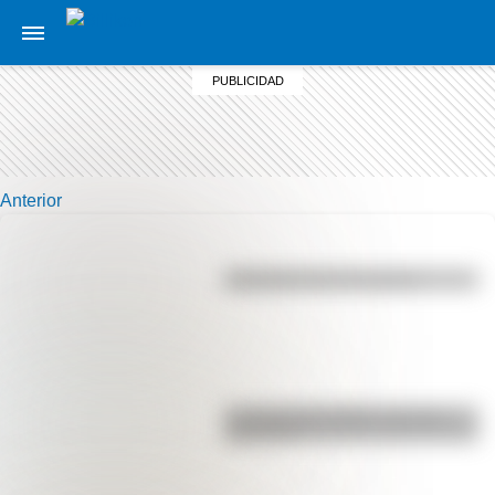
Anterior
Efemérides del 5 de agosto
La vida de San Martín contada
para niños