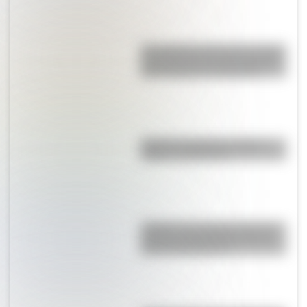
San Clemente del Tuyú: conocé
la historia de una de las playas
más visitadas de Argentina
Bandera de Bolivia: historia,
origen y significado
¿Sabías que Argentina tuvo la
torre de comunicaciones más
alta de Sudamérica?