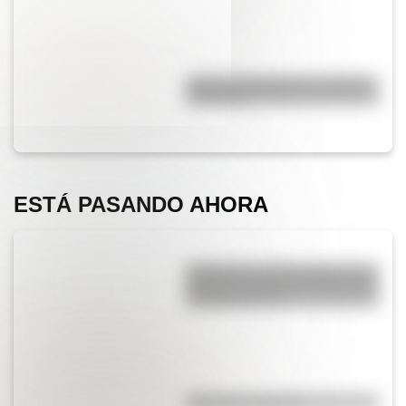
¿Qué es el geringoso y cuál es
su origen?
ESTÁ PASANDO AHORA
Efemérides del 6 de agosto: tres
cosas que pasaron en Argentina
un día como hoy
¿El té tiene cafeína?