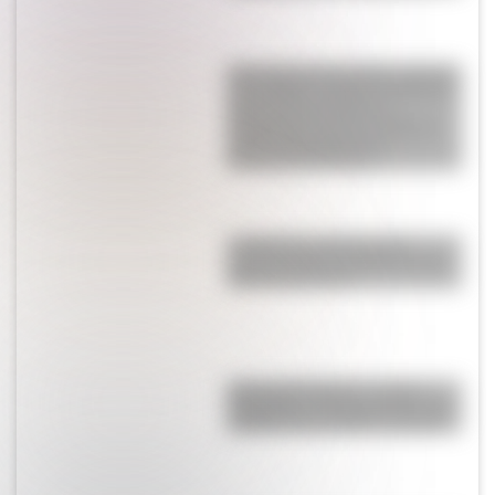
Una muerte anunciada, amantes
en Londres y peleas en Buenos
Aires: leé las cartas de
Guadalupe Cuenca a Mariano
Moreno después de la
Revolución de Mayo
La Mazorca: qué fue esta
organización vinculada a Juan
Manuel de Rosas
Guerra del Pacífico: causas,
desarrollo y consecuencias del
conflicto que cambió la región