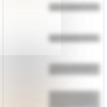
¿Cómo es y dónde está la casa
natal de San Martín?
Bandera de Panamá: historia,
origen y significado
¿A cuánto se vendió la obra de
arte argentina más cara del
país?
Quinta Lezica: el imponente
caserón que fue el hogar del
hombre más rico de Argentina y
dio origen a un parque de