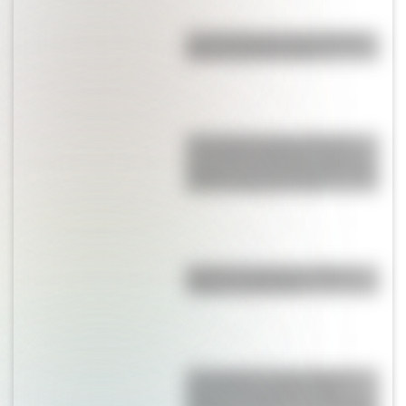
Las 12 máximas de San Martín
para su hija Merceditas
17 de agosto para docentes:
secuencias didácticas sobre el
general José de San Martín para
primer y segundo ciclo
Bandera de Bolivia: historia,
origen y significado
17 de agosto: cómo hacer el
Cruce de los Andes de San
Martín en collage con materiales