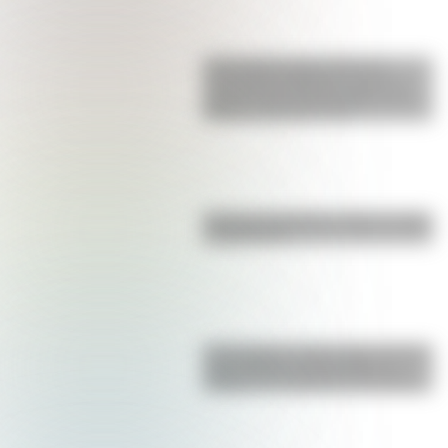
17 de agosto para docentes:
secuencias didácticas sobre el
general José de San Martín para
primer y segundo ciclo
Bandera de Bolivia: historia, origen
y significado
17 de agosto: cómo hacer el Cruce
de los Andes de San Martín en
collage con materiales reciclables