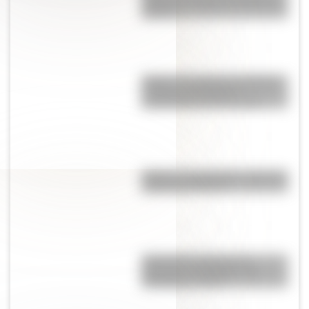
mundo con mayor consumo de
internet
Maipú: la batalla de San Martín
en Chile que definió la
Independencia de ese país
Imanes y magnetismo: ¿qué son
y para qué sirven?
Cómo fue el viaje de los
diputados al Congreso de
Tucumán en 1816