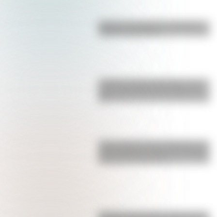
Bandera de Santa Cruz: historia,
origen y significado
Castillo de Rafael Obligado, una
joya arquitectónica que sigue de
pie
Parque Nacional San Guillermo: el
gran refugio de vicuñas y paisajes
extremos de San Juan
Conocé a las mujeres detrás de la