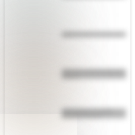
¿Quién inventó el microscopio?
¿Qué son y cómo funcionan las
cloacas?
¿Qué significa ser Católico
Apostólico Romano?