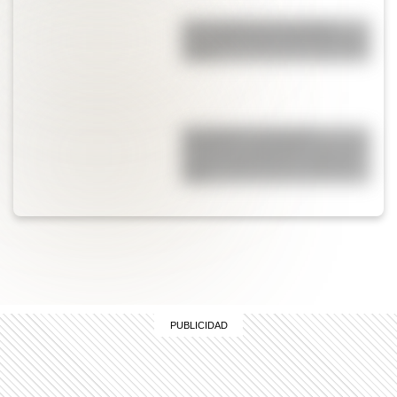
Una infografía descargable
imperdible sobre el Cruce de los
Andes
San Martín: secuencias
didácticas imprimibles del 17 de
agosto para primer y segundo
ciclo