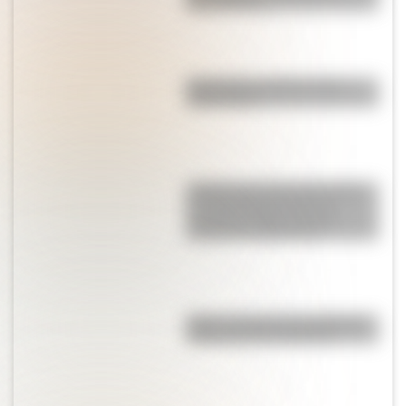
Buenos Aires
Olongastas: quiénes eran y
cómo vivían
¿Sabías que en Europa existe
un supermercado que se
construyó sobre un pozo
vikingo de 1.000 años?
Bribri: conocé a la comunidad
matrilineal de Costa Rica