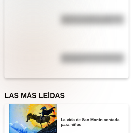
"Quizás" o "quizá": ¿cuál es la
forma correcta de decirlo?
¿Por qué cortar una cebolla nos
hace llorar?
LAS MÁS LEÍDAS
La vida de San Martín contada
para niños