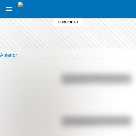
Anterior
La vida de San Martín contada
para niños
Las 12 máximas de San Martín para
su hija Merceditas