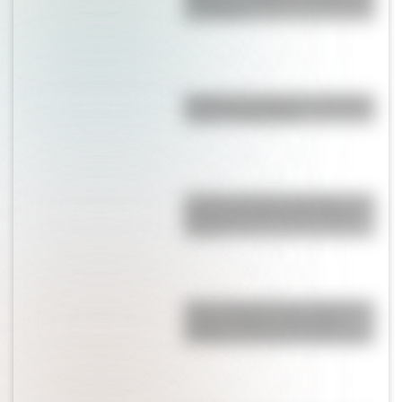
reciclables
Bandera de Santa Cruz: historia,
origen y significado
Castillo de Rafael Obligado, una
joya arquitectónica que sigue
de pie
Parque Nacional San Guillermo:
el gran refugio de vicuñas y
paisajes extremos de San Juan