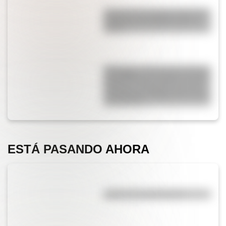
Conocé a las mujeres detrás de
la Bandera del Ejército de los
Andes
Kavanagh: la fascinante historia
del edificio de hormigón armado
pionero en el mundo que fue el
más alto de Sudamérica durante
una década
ESTÁ PASANDO AHORA
¿Qué es la evaporación?