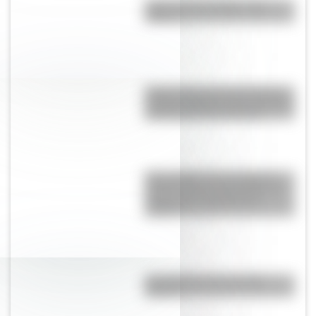
¿Qué son los prefijos y los
sufijos?
Parque Nacional Lihué Calel, el
paisaje pampeano que conserva
muestras de arte rupestre
Ojos de Mar, las tres lagunas
celestes que se encuentran en
medio de un salar blanco
salteño
Las salas de cine, ¿tienen
futuro?