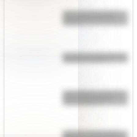
¿Qué es un ciclón tropical y
cómo se diferencia de un
huracán?
¿Por qué es tan difícil volar a la
Antártida en invierno?
¿Cómo influye el consumo de
café en el cerebro de las
personas mayores?
Argentina: el cuarto país del