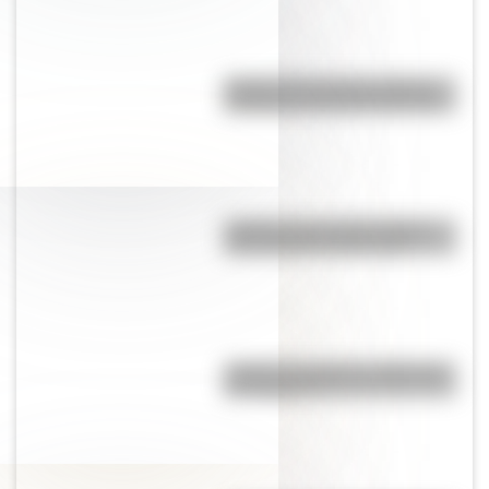
Hongos de Tocota, la extraña
formación rocosa de San Juan
¿Cuáles son las 10 ciudades
más pobladas de Europa?
¿Cuál es el origen y significado
de "Cipayo"?