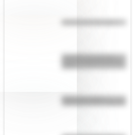
Efemérides del 10 de agosto
Efemérides: tres cosas que
pasaron en Argentina un 11 de
agosto
El primer tren solar de
Latinoamérica está en Argentina