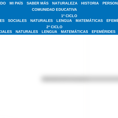
NDO
MI PAÍS
SABER MÁS
NATURALEZA
HISTORIA
PERSON
COMUNIDAD EDUCATIVA
1º CICLO
ES
SOCIALES
NATURALES
LENGUA
MATEMÁTICAS
EFEM
2º CICLO
CIALES
NATURALES
LENGUA
MATEMÁTICAS
EFEMÉRIDES
Efemérides del 7 de agosto