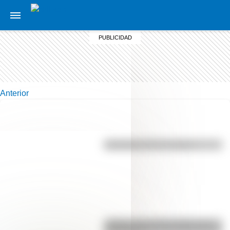
Anterior
Efemérides del 7 de agosto
¿Sabías cómo fue la infancia de