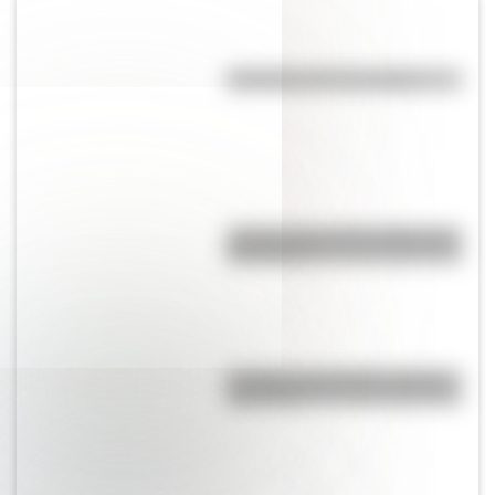
Efemérides del 7 de agosto
¿Sabías cómo fue la infancia de
San Martín?
La vida de San Martín contada
para niños