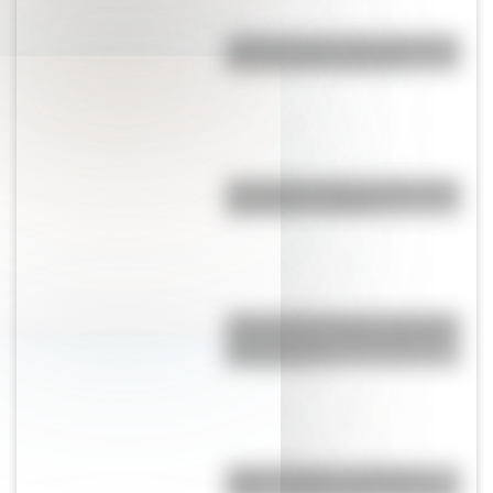
¿Qué pasa con la tierra después
de un incendio forestal?
¿Por qué los lagos pueden tener
agua dulce o salada?
¿Por qué Mendoza es una de las
provincias con más terremotos
de Argentina?
"¡Qué tornillo!": ¿cuál es el