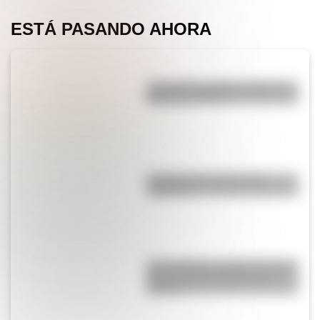
ESTÁ PASANDO AHORA
¿Por qué los piratas usaban un
parche en el ojo?
¿Sabías que el agua tiene
oxígeno?
San Cayetano: ¿quién fue y por
qué es el santo del pan y el
trabajo?