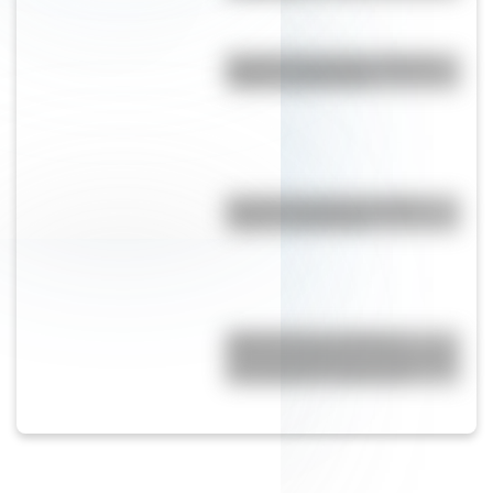
Bandera de Ecuador: historia,
origen y significado
Bandera de Chaco: historia,
origen y significado
RMS Empress of Ireland:
historia, accidente y rescate del
transatlántico canadiense