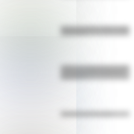
Bandera de Bolivia: historia, origen
y significado
¿Sabías que Argentina tuvo la torre
de comunicaciones más alta de
Sudamérica?
Efemérides del 7 de agosto