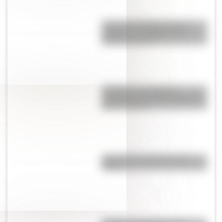
¿Cuál es la diferencia entre
"highway" y "freeway" en
Estados Unidos?
Lunfardo: qué palabras
cotidianas nos dejó la jerga del
Río de la Plata
¿Qué fue el Libro gordo de
Petete?