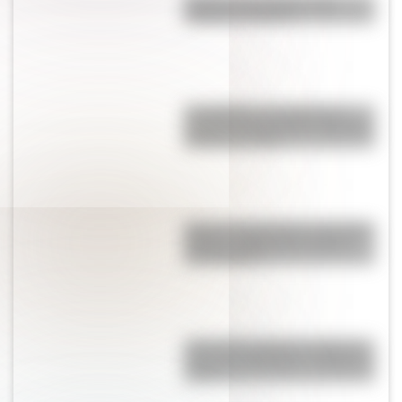
Bandera de Paraguay para
colorear e imprimir
Los Quilmes, el pueblo que
resistió la dominación española
durante un siglo
Qué es la agricultura y qué tipos
existen: explicación sencilla
con ejemplos
¿Por qué se tapan los oídos al
subir una montaña o al viajar en
avión?