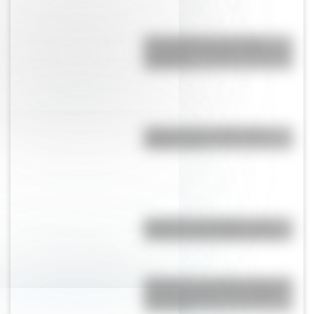
El normalismo, la corriente
pedagógica surgida a partir del
magisterio
¿Qué son los continentes y
cuántos hay?
Eucariota y procariota: ¿qué
distingue a una célula de otra?
Shaharah, el increíble puente de
Yemen que une a dos pueblos
milenarios