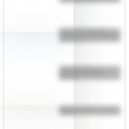
origen y significado de la frase?
El Delta del Paraná podría
cambiar la vista de Buenos Aires
en dos siglos
¿Cuál es el origen y el
significado del nombre
Misiones?
¿Cuál es el origen de la palabra
“carajo”?