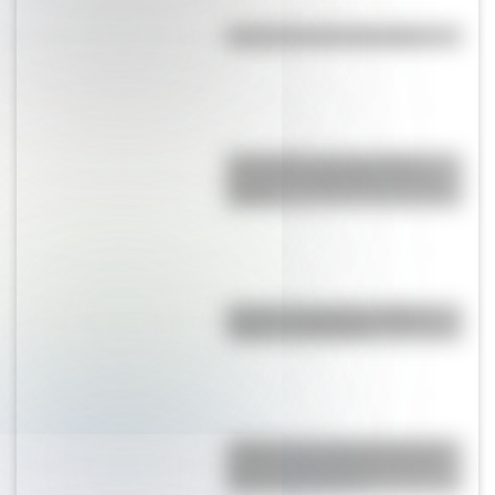
Efemérides del 6 de agosto
Efemérides: tres cosas que
pasaron en Argentina un 7 de
agosto
Bandera de Bolivia: historia,
origen y significado
¿Sabías que Argentina tuvo la
torre de comunicaciones más
alta de Sudamérica?