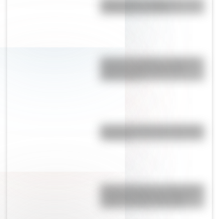
"Hacer agua": origen y
significado de la frase
Desierto del Diablo: el lugar de
Argentina más parecido al
planeta Marte
Bandera de Chaco para colorear
e imprimir
Monte Orohena: la sorprendente
cumbre de Tahití que atrae a
viajeros de todo el mundo