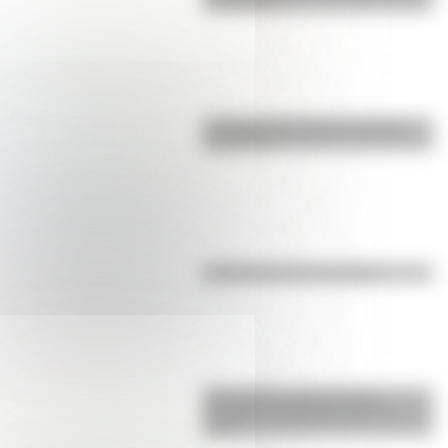
San Martín?
La vida de San Martín contada
para niños
Efemérides del 6 de agosto
Efemérides: tres cosas que
pasaron en Argentina un 7 de
agosto