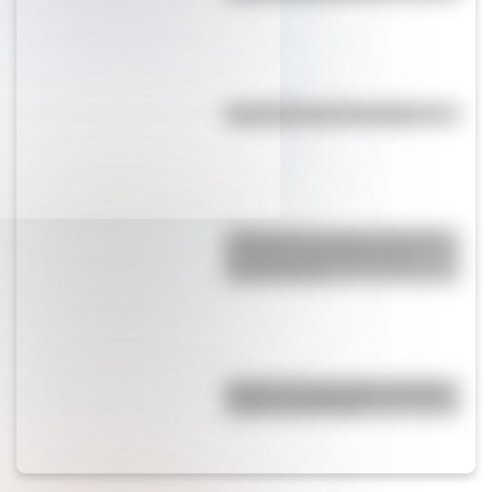
Efemérides del 7 de agosto
Guatemala: por qué es uno de
los países más jóvenes de
Latinoamérica
Bandera de Colombia: historia,
origen y significado