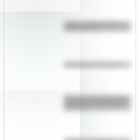
¿Cuál es la diferencia entre
Estado y Nación?
Efemérides del 10 de agosto
Secretos y curiosidades del palo
borracho: el extraño árbol de
Sudamérica